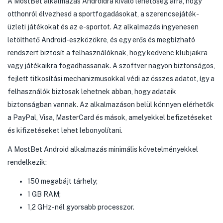
A MostBet alkalmazás Androidra kiváló lehetőség arra, hogy
otthonról élvezhesd a sportfogadásokat, a szerencsejáték-
üzleti játékokat és az e-sportot. Az alkalmazás ingyenesen
letölthető Android-eszközökre, és egy erős és megbízható
rendszert biztosít a felhasználóknak, hogy kedvenc klubjaikra
vagy játékaikra fogadhassanak. A szoftver nagyon biztonságos,
fejlett titkosítási mechanizmusokkal védi az összes adatot, így a
felhasználók biztosak lehetnek abban, hogy adataik
biztonságban vannak. Az alkalmazáson belül könnyen elérhetők
a PayPal, Visa, MasterCard és mások, amelyekkel befizetéseket
és kifizetéseket lehet lebonyolítani.
A MostBet Android alkalmazás minimális követelményekkel
rendelkezik:
150 megabájt tárhely;
1 GB RAM;
1,2 GHz-nél gyorsabb processzor.