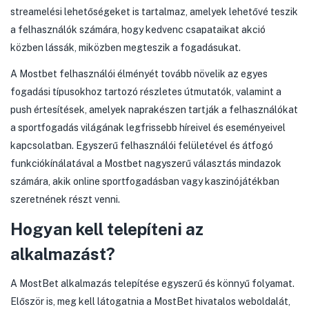
streamelési lehetőségeket is tartalmaz, amelyek lehetővé teszik
a felhasználók számára, hogy kedvenc csapataikat akció
közben lássák, miközben megteszik a fogadásukat.
A Mostbet felhasználói élményét tovább növelik az egyes
fogadási típusokhoz tartozó részletes útmutatók, valamint a
push értesítések, amelyek naprakészen tartják a felhasználókat
a sportfogadás világának legfrissebb híreivel és eseményeivel
kapcsolatban. Egyszerű felhasználói felületével és átfogó
funkciókínálatával a Mostbet nagyszerű választás mindazok
számára, akik online sportfogadásban vagy kaszinójátékban
szeretnének részt venni.
Hogyan kell telepíteni az
alkalmazást?
A MostBet alkalmazás telepítése egyszerű és könnyű folyamat.
Először is, meg kell látogatnia a MostBet hivatalos weboldalát,