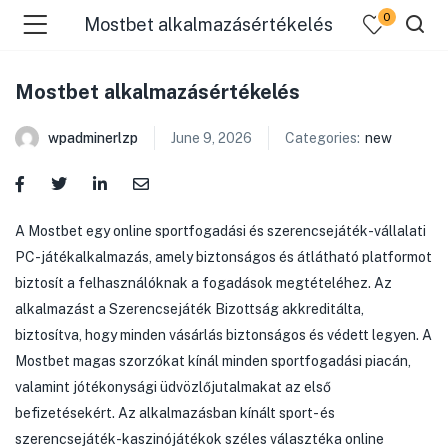
0
Mostbet alkalmazásértékelés
Mostbet alkalmazásértékelés
wpadminerlzp
June 9, 2026
Categories:
new
menu (Our Menus )
A Mostbet egy online sportfogadási és szerencsejáték-vállalati
PC-játékalkalmazás, amely biztonságos és átlátható platformot
biztosít a felhasználóknak a fogadások megtételéhez. Az
alkalmazást a Szerencsejáték Bizottság akkreditálta,
biztosítva, hogy minden vásárlás biztonságos és védett legyen. A
Mostbet magas szorzókat kínál minden sportfogadási piacán,
valamint jótékonysági üdvözlőjutalmakat az első
befizetésekért. Az alkalmazásban kínált sport- és
szerencsejáték-kaszinójátékok széles választéka online