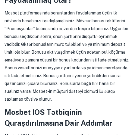
Faydalanmaq Olar?
Mosbet platformasında bonuslardan faydalanmaq üçün ilk
növbədə hesabınızı təsdiqləməlisiniz. Mövcud bonus təkliflərini
“Promosyonlar” bölməsində nəzərdən keçirə bilərsiniz. Uyğun bir
bonusu seçdikdən sonra, onun şərtlərini diqqətlə öyrənmək
vacibdir. Əksər bonusların mərc tələbləri və ya minimum depozit
limiti ola bilər. Bonusu aktivləşdirmək üçün adətən pul köçürmə
əməliyyatı zamanı xüsusi bir bonus kodundan istifadə etməlisiniz.
Bonus vəsaitlərinizi müəyyən oyunlarda və ya idman mərclərində
istifadə etməlisiniz. Bonus şərtlərini yerinə yetirdikdən sonra
qazancınızı çıxara bilərsiniz. Bonuslarla bağlı hər hansı bir
sualınız varsa, Mosbet-in müştəri dəstəyi xidməti ilə əlaqə
saxlamaq tövsiyə olunur.
Mosbet IOS Tətbiqinin
Quraşdırılmasına Dair Addımlar