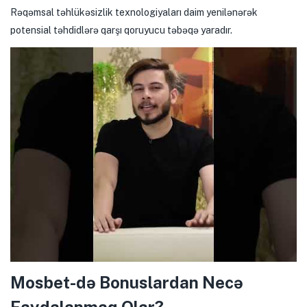
Rəqəmsal təhlükəsizlik texnologiyaları daim yenilənərək
potensial təhdidlərə qarşı qoruyucu təbəqə yaradır.
Mosbet-də Bonuslardan Necə