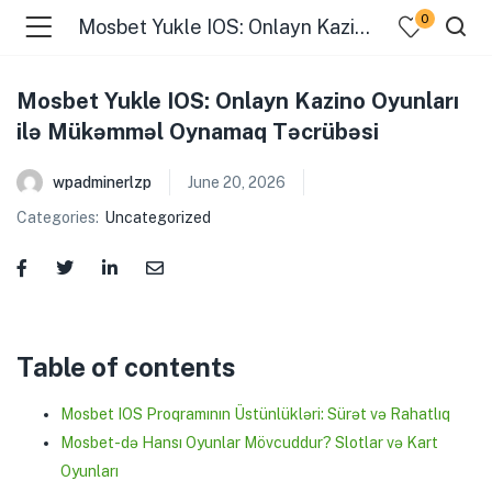
0
Mosbet Yukle IOS: Onlayn Kazino Oyunları ilə Mükəmməl Oynamaq Təcrübəsi
Mosbet Yukle IOS: Onlayn Kazino Oyunları
ilə Mükəmməl Oynamaq Təcrübəsi
wpadminerlzp
June 20, 2026
Categories:
Uncategorized
menu (Our Menus )
Table of contents
Mosbet IOS Proqramının Üstünlükləri: Sürət və Rahatlıq
Mosbet-də Hansı Oyunlar Mövcuddur? Slotlar və Kart
Oyunları