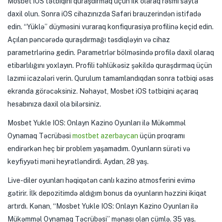
Mosbet iOS tətbiqini quraşdırmaq üçün ilk olaraq rəsmi sayta
daxil olun. Sonra iOS cihazınızda Safari brauzerindən istifadə
edin. “Yüklə” düyməsini vuraraq konfiqurasiya profilinə keçid edin.
Açılan pəncərədə quraşdırmağı təsdiqləyin və cihaz
parametrlərinə gedin. Parametrlər bölməsində profilə daxil olaraq
etibarlılığını yoxlayın. Profili təhlükəsiz şəkildə quraşdırmaq üçün
lazımi icazələri verin. Qurulum tamamlandıqdan sonra tətbiqi əsas
ekranda görəcəksiniz. Nəhayət, Mosbet iOS tətbiqini açaraq
hesabınıza daxil ola bilərsiniz.
Mosbet Yukle IOS: Onlayn Kazino Oyunları ilə Mükəmməl
Oynamaq Təcrübəsi
mostbet azerbaycan
üçün proqramı
endirərkən heç bir problem yaşamadım. Oyunların sürəti və
keyfiyyəti məni heyrətləndirdi. Aydan, 28 yaş.
Live-diler oyunları həqiqətən canlı kazino atmosferini evimə
gətirir. İlk depozitimdə aldığım bonus da oyunların həzzini ikiqat
artırdı. Kənan, “Mosbet Yukle IOS: Onlayn Kazino Oyunları ilə
Mükəmməl Oynamaq Təcrübəsi” mənası olan cümlə. 35 yaş.