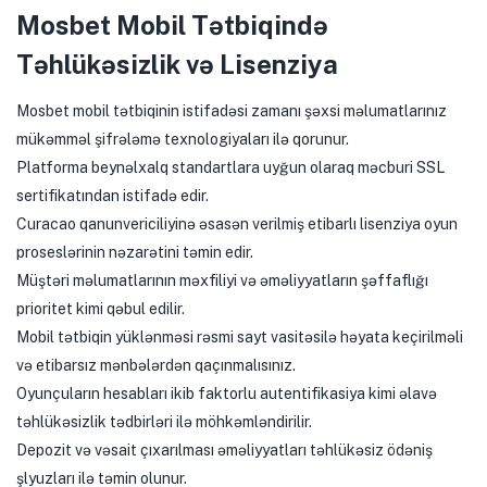
Mosbet Mobil Tətbiqində
Təhlükəsizlik və Lisenziya
Mosbet mobil tətbiqinin istifadəsi zamanı şəxsi məlumatlarınız
mükəmməl şifrələmə texnologiyaları ilə qorunur.
Platforma beynəlxalq standartlara uyğun olaraq məcburi SSL
sertifikatından istifadə edir.
Curacao qanunvericiliyinə əsasən verilmiş etibarlı lisenziya oyun
proseslərinin nəzarətini təmin edir.
Müştəri məlumatlarının məxfiliyi və əməliyyatların şəffaflığı
prioritet kimi qəbul edilir.
Mobil tətbiqin yüklənməsi rəsmi sayt vasitəsilə həyata keçirilməli
və etibarsız mənbələrdən qaçınmalısınız.
Oyunçuların hesabları ikib faktorlu autentifikasiya kimi əlavə
təhlükəsizlik tədbirləri ilə möhkəmləndirilir.
Depozit və vəsait çıxarılması əməliyyatları təhlükəsiz ödəniş
şlyuzları ilə təmin olunur.