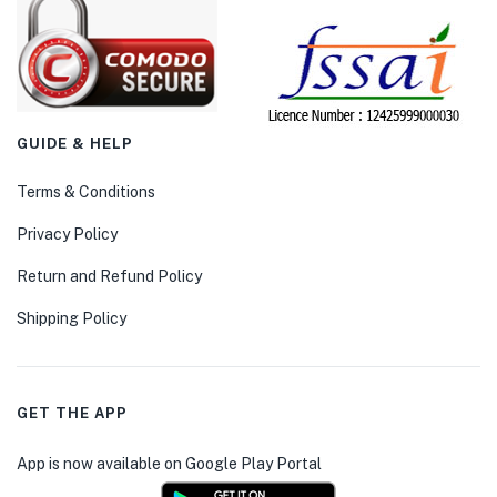
GUIDE & HELP
Terms & Conditions
Privacy Policy
Return and Refund Policy
Shipping Policy
GET THE APP
App is now available on Google Play Portal