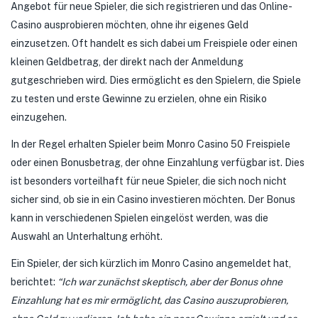
Angebot für neue Spieler, die sich registrieren und das Online-
Casino ausprobieren möchten, ohne ihr eigenes Geld
einzusetzen. Oft handelt es sich dabei um Freispiele oder einen
kleinen Geldbetrag, der direkt nach der Anmeldung
gutgeschrieben wird. Dies ermöglicht es den Spielern, die Spiele
zu testen und erste Gewinne zu erzielen, ohne ein Risiko
einzugehen.
In der Regel erhalten Spieler beim Monro Casino 50 Freispiele
oder einen Bonusbetrag, der ohne Einzahlung verfügbar ist. Dies
ist besonders vorteilhaft für neue Spieler, die sich noch nicht
sicher sind, ob sie in ein Casino investieren möchten. Der Bonus
kann in verschiedenen Spielen eingelöst werden, was die
Auswahl an Unterhaltung erhöht.
Ein Spieler, der sich kürzlich im Monro Casino angemeldet hat,
berichtet:
“Ich war zunächst skeptisch, aber der Bonus ohne
Einzahlung hat es mir ermöglicht, das Casino auszuprobieren,