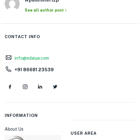
See all author post
CONTACT INFO
info@edaiya.com
+91 86681 23539
INFORMATION
About Us
USER AREA