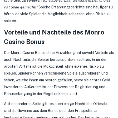
ohne Geld zu verlieren. Ich habe ein paar Gewinne erzielt und es
hat Spaß gemacht!”
Solche Erfahrungsberichte sind häufiger zu
hören, da viele Spieler die Möglichkeit schätzen, ohne Risiko zu
spielen.
Vorteile und Nachteile des Monro
Casino Bonus
Der Monro Casino Bonus ohne Einzahlung hat sowohl Vorteile als
auch Nachteile, die Spieler berücksichtigen sollten. Einer der
größten Vorteile ist die Möglichkeit, ohne eigenes Risiko zu
spielen. Spieler können verschiedene Spiele ausprobieren und
sehen, welche ihnen am besten gefallen, bevor sie echtes Geld
investieren. Außerdem ist der Prozess der Registrierung und
Bonuserlangung in der Regel unkompliziert.
Auf der anderen Seite gibt es auch einige Nachteile. Oftmals
sind die Gewinne aus dem Bonus oder den Freispielen an
bestimmte Umsatzbedingungen gebunden. Das bedeutet, dass