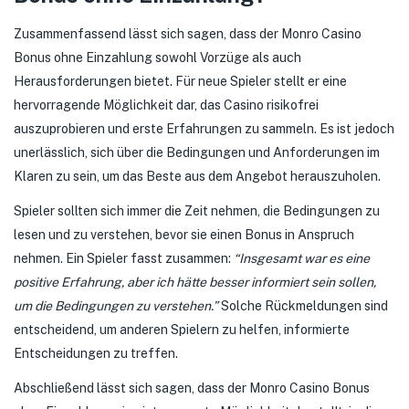
Zusammenfassend lässt sich sagen, dass der Monro Casino
Bonus ohne Einzahlung sowohl Vorzüge als auch
Herausforderungen bietet. Für neue Spieler stellt er eine
hervorragende Möglichkeit dar, das Casino risikofrei
auszuprobieren und erste Erfahrungen zu sammeln. Es ist jedoch
unerlässlich, sich über die Bedingungen und Anforderungen im
Klaren zu sein, um das Beste aus dem Angebot herauszuholen.
Spieler sollten sich immer die Zeit nehmen, die Bedingungen zu
lesen und zu verstehen, bevor sie einen Bonus in Anspruch
nehmen. Ein Spieler fasst zusammen:
“Insgesamt war es eine
positive Erfahrung, aber ich hätte besser informiert sein sollen,
um die Bedingungen zu verstehen.”
Solche Rückmeldungen sind
entscheidend, um anderen Spielern zu helfen, informierte
Entscheidungen zu treffen.
Abschließend lässt sich sagen, dass der Monro Casino Bonus