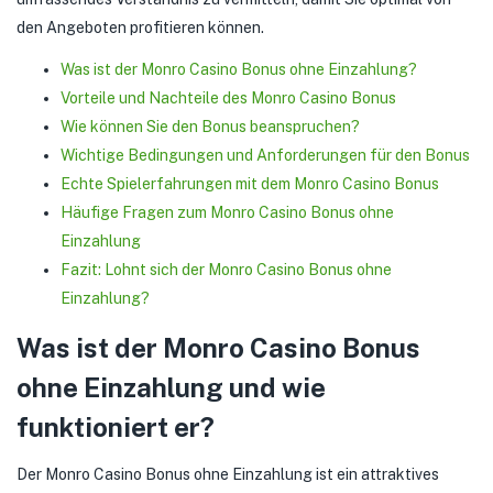
den Angeboten profitieren können.
Was ist der Monro Casino Bonus ohne Einzahlung?
Vorteile und Nachteile des Monro Casino Bonus
Wie können Sie den Bonus beanspruchen?
Wichtige Bedingungen und Anforderungen für den Bonus
Echte Spielerfahrungen mit dem Monro Casino Bonus
Häufige Fragen zum Monro Casino Bonus ohne
Einzahlung
Fazit: Lohnt sich der Monro Casino Bonus ohne
Einzahlung?
Was ist der Monro Casino Bonus
ohne Einzahlung und wie
funktioniert er?
Der Monro Casino Bonus ohne Einzahlung ist ein attraktives