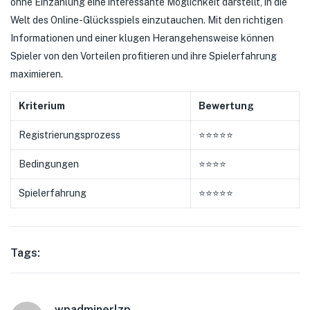
ohne Einzahlung eine interessante Möglichkeit darstellt, in die
Welt des Online-Glücksspiels einzutauchen. Mit den richtigen
Informationen und einer klugen Herangehensweise können
Spieler von den Vorteilen profitieren und ihre Spielerfahrung
maximieren.
Kriterium
Bewertung
Registrierungsprozess
⭐⭐⭐⭐⭐
Bedingungen
⭐⭐⭐⭐
Spielerfahrung
⭐⭐⭐⭐⭐
Tags:
wpadminerlzp