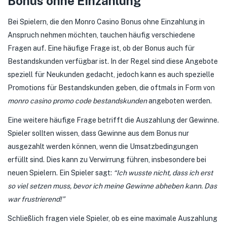
Bonus ohne Einzahlung
Bei Spielern, die den Monro Casino Bonus ohne Einzahlung in
Anspruch nehmen möchten, tauchen häufig verschiedene
Fragen auf. Eine häufige Frage ist, ob der Bonus auch für
Bestandskunden verfügbar ist. In der Regel sind diese Angebote
speziell für Neukunden gedacht, jedoch kann es auch spezielle
Promotions für Bestandskunden geben, die oftmals in Form von
monro casino promo code bestandskunden
angeboten werden.
Eine weitere häufige Frage betrifft die Auszahlung der Gewinne.
Spieler sollten wissen, dass Gewinne aus dem Bonus nur
ausgezahlt werden können, wenn die Umsatzbedingungen
erfüllt sind. Dies kann zu Verwirrung führen, insbesondere bei
neuen Spielern. Ein Spieler sagt:
“Ich wusste nicht, dass ich erst
so viel setzen muss, bevor ich meine Gewinne abheben kann. Das
war frustrierend!”
Schließlich fragen viele Spieler, ob es eine maximale Auszahlung