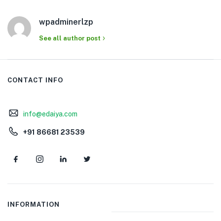
wpadminerlzp
See all author post
CONTACT INFO
info@edaiya.com
+91 86681 23539
INFORMATION