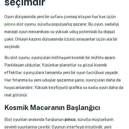
seçimdir
Oyun dünyasında yeni bir səfərə çıxmaq istəyən hər kəs üçün
pinco
slot oyunu, sürətlə populyarlıq qazanır. Bu oyun, sadəliyi,
maraqlı oyun mexanikası və yüksək uduş potensialı ilə diqqət
çəkir. Onlayn kazino dünyasında özünü sınayanlar üçün əla bir
seçimdir.
Bu slot oyunu, oyunçuları möhtəşəm kosmik bir mühitə aparır.
Parıldayan ulduzlar, füsünkar planetlər və gözəl kosmik
effektlər, oyunçulara tamamilə yeni bir oyun təcrübəsi yaşadır.
Hər fırlanma ilə yeni uduşlar qazanma şansı, oyunçuları daha da
həyəcanlandırır. Yüksək keyfiyyətli qrafika və səslə oyun daha da
real görünür.
Kosmik Macəranın Başlanğıcı
Slot oyunları arasında fərqlənən
pinco
, sürətlə müştərilərin
sevimli oyunlarına çevrilir. Oyunun interfeysi intuitivdir, yeni