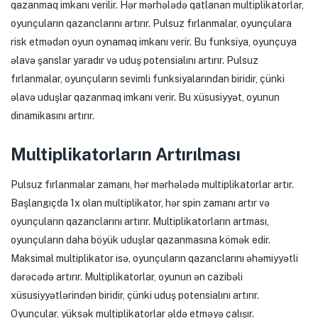
qazanmaq imkanı verilir. Hər mərhələdə qatlanan multiplikatorlar,
oyunçuların qazanclarını artırır. Pulsuz fırlanmalar, oyunçulara
risk etmədən oyun oynamaq imkanı verir. Bu funksiya, oyunçuya
əlavə şanslar yaradır və uduş potensialını artırır. Pulsuz
fırlanmalar, oyunçuların sevimli funksiyalarından biridir, çünki
əlavə uduşlar qazanmaq imkanı verir. Bu xüsusiyyət, oyunun
dinamikasını artırır.
Multiplikatorların Artırılması
Pulsuz fırlanmalar zamanı, hər mərhələdə multiplikatorlar artır.
Başlangıçda 1x olan multiplikator, hər spin zamanı artır və
oyunçuların qazanclarını artırır. Multiplikatorların artması,
oyunçuların daha böyük uduşlar qazanmasına kömək edir.
Maksimal multiplikator isə, oyunçuların qazanclarını əhəmiyyətli
dərəcədə artırır. Multiplikatorlar, oyunun ən cazibəli
xüsusiyyətlərindən biridir, çünki uduş potensialını artırır.
Oyunçular, yüksək multiplikatorlar əldə etməyə çalışır.