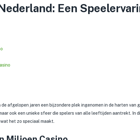
Nederland: Een Speelervar
no
Casino
n de afgelopen jaren een bijzondere plek ingenomen in de harten van g
maar ook een unieke sfeer die spelers van alle leeftijden aantrekt. In 
wat het zo speciaal maakt.
n Miljoen Casino