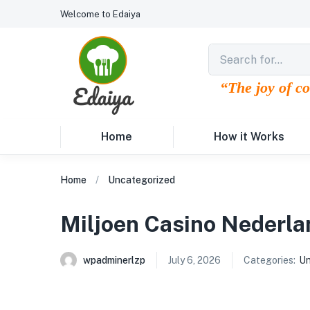
Welcome to Edaiya
“The joy of c
Home
How it Works
Home
Uncategorized
Miljoen Casino Nederla
wpadminerlzp
July 6, 2026
Categories:
Un