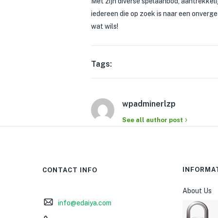
Met zijn diverse spelaanbod, aantrekkel
iedereen die op zoek is naar een onverge
wat wils!
Tags:
wpadminerlzp
See all author post
INFORMA
CONTACT INFO
About Us
info@edaiya.com