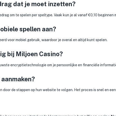
rag dat je moet inzetten?
edrag om te spelen per speltype. Vaak kun je al vanaf €0,10 beginnen
obiele spellen aan?
eerd voor mobiel gebruik, waardoor je overal en altijd kunt spelen.
ig bij Miljoen Casino?
euwste encryptietechnologie om je persoonlijke en financiële informat
t aanmaken?
door de stappen op hun website te volgen. Het proces is snel en een