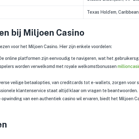
Texas Hold’em, Caribbean
n bij Miljoen Casino
ezen voor het Miljoen Casino. Hier zijn enkele voordelen:
e online platformen zijn eenvoudig te navigeren, wat het gebruikers
spelers worden verwelkomd met royale welkomstbonussen
millioncas
erse veilige betaalopties, van creditcards tot e-wallets, zorgen voor s
sionele klantenservice staat altijd klaar om vragen te beantwoorden.
 opwinding van een authentiek casino wil ervaren, biedt het Miljoen C
en