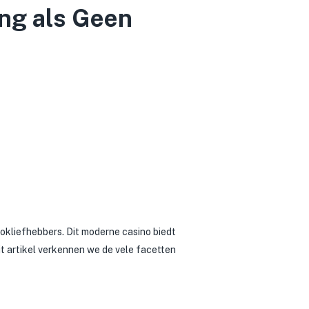
ing als Geen
okliefhebbers. Dit moderne casino biedt
dit artikel verkennen we de vele facetten