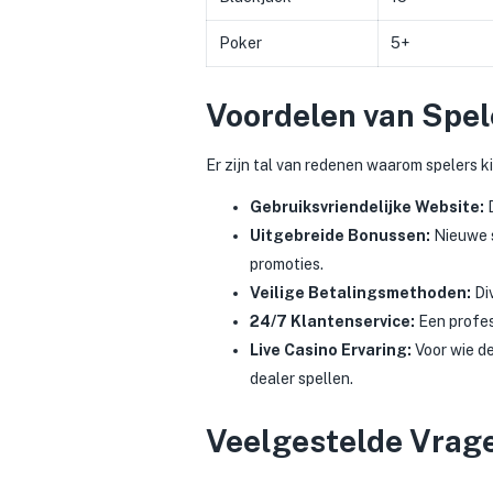
Poker
5+
Voordelen van Spele
Er zijn tal van redenen waarom spelers ki
Gebruiksvriendelijke Website:
D
Uitgebreide Bonussen:
Nieuwe 
promoties.
Veilige Betalingsmethoden:
Div
24/7 Klantenservice:
Een profes
Live Casino Ervaring:
Voor wie de
dealer spellen.
Veelgestelde Vrag