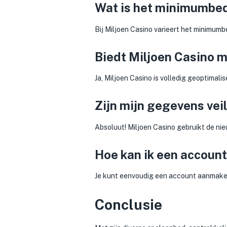
Wat is het minimumbed
Bij Miljoen Casino varieert het minimumb
Biedt Miljoen Casino m
Ja, Miljoen Casino is volledig geoptimalis
Zijn mijn gegevens veil
Absoluut! Miljoen Casino gebruikt de ni
Hoe kan ik een accoun
Je kunt eenvoudig een account aanmaken 
Conclusie