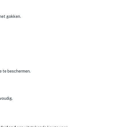
 met gokken.
ie te beschermen.
voudig.