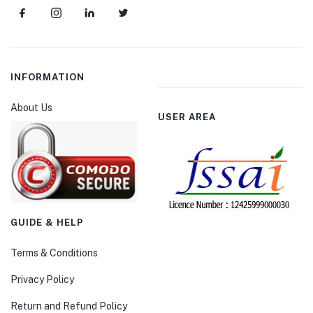
INFORMATION
About Us
USER AREA
GUIDE & HELP
Terms & Conditions
Privacy Policy
Return and Refund Policy