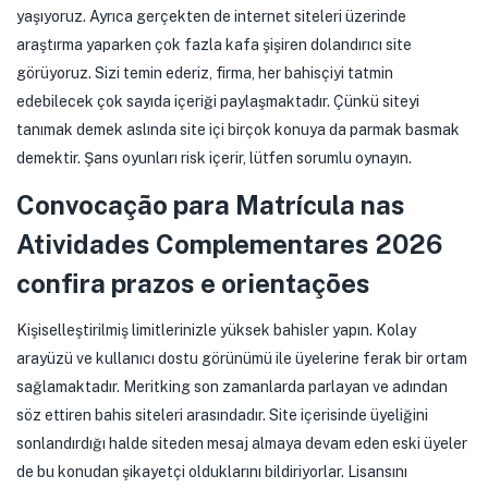
yaşıyoruz. Ayrıca gerçekten de internet siteleri üzerinde
araştırma yaparken çok fazla kafa şişiren dolandırıcı site
görüyoruz. Sizi temin ederiz, firma, her bahisçiyi tatmin
edebilecek çok sayıda içeriği paylaşmaktadır. Çünkü siteyi
tanımak demek aslında site içi birçok konuya da parmak basmak
demektir. Şans oyunları risk içerir, lütfen sorumlu oynayın.
Convocação para Matrícula nas
Atividades Complementares 2026
confira prazos e orientações
Kişiselleştirilmiş limitlerinizle yüksek bahisler yapın. Kolay
arayüzü ve kullanıcı dostu görünümü ile üyelerine ferak bir ortam
sağlamaktadır. Meritking son zamanlarda parlayan ve adından
söz ettiren bahis siteleri arasındadır. Site içerisinde üyeliğini
sonlandırdığı halde siteden mesaj almaya devam eden eski üyeler
de bu konudan şikayetçi olduklarını bildiriyorlar. Lisansını