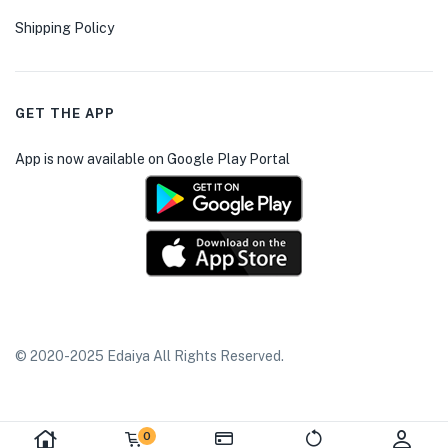
Shipping Policy
GET THE APP
App is now available on Google Play Portal
© 2020-2025 Edaiya All Rights Reserved.
0