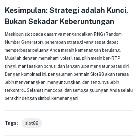
Kesimpulan: Strategi adalah Kunci,
Bukan Sekadar Keberuntungan
Meskipun slot pada dasarnya mengandalkan RNG (Random
Number Generator), penerapan strategi yang tepat dapat
memperbesar peluang Anda meraih kemenangan berulang.
Mulailah dengan memahami volatilitas, pilih mesin ber‑RTP
tinggi, manfaatkan bonus, dan jangan lupa mengatur batas diri.
Dengan kombinasi ini, pengalaman bermain Slot88 akan terasa
lebih menyenangkan, menguntungkan, dan tentunya lebih
terkontrol. Selamat mencoba, dan semoga gulungan Anda selalu
berakhir dengan simbol kemenangan!
Tags:
slot88