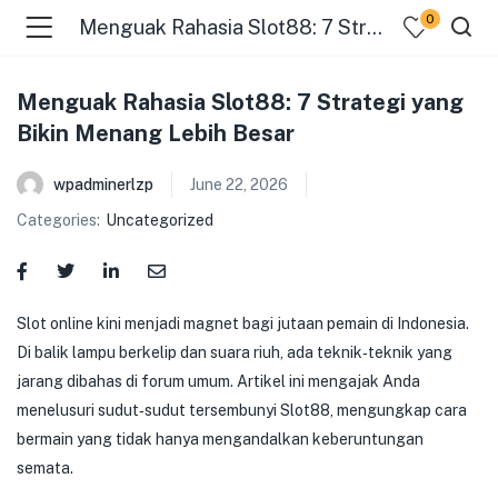
0
Menguak Rahasia Slot88: 7 Strategi yang Bikin Menang Lebih Besar
Menguak Rahasia Slot88: 7 Strategi yang
Bikin Menang Lebih Besar
wpadminerlzp
June 22, 2026
Categories:
Uncategorized
menu (Our Menus )
Slot online kini menjadi magnet bagi jutaan pemain di Indonesia.
Di balik lampu berkelip dan suara riuh, ada teknik‑teknik yang
jarang dibahas di forum umum. Artikel ini mengajak Anda
menelusuri sudut‑sudut tersembunyi Slot88, mengungkap cara
bermain yang tidak hanya mengandalkan keberuntungan
semata.