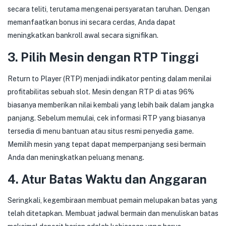
secara teliti, terutama mengenai persyaratan taruhan. Dengan
memanfaatkan bonus ini secara cerdas, Anda dapat
meningkatkan bankroll awal secara signifikan.
3. Pilih Mesin dengan RTP Tinggi
Return to Player (RTP) menjadi indikator penting dalam menilai
profitabilitas sebuah slot. Mesin dengan RTP di atas 96%
biasanya memberikan nilai kembali yang lebih baik dalam jangka
panjang. Sebelum memulai, cek informasi RTP yang biasanya
tersedia di menu bantuan atau situs resmi penyedia game.
Memilih mesin yang tepat dapat memperpanjang sesi bermain
Anda dan meningkatkan peluang menang.
4. Atur Batas Waktu dan Anggaran
Seringkali, kegembiraan membuat pemain melupakan batas yang
telah ditetapkan. Membuat jadwal bermain dan menuliskan batas