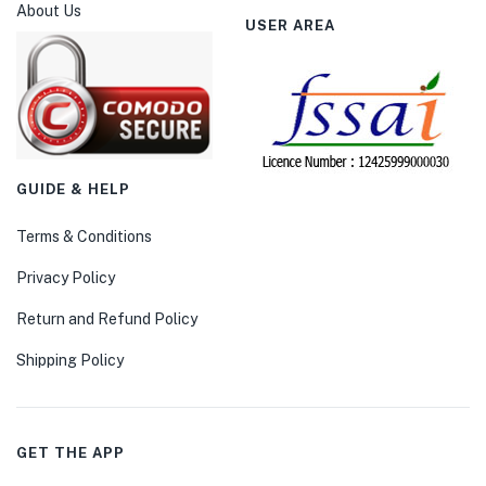
About Us
USER AREA
GUIDE & HELP
Terms & Conditions
Privacy Policy
Return and Refund Policy
Shipping Policy
GET THE APP