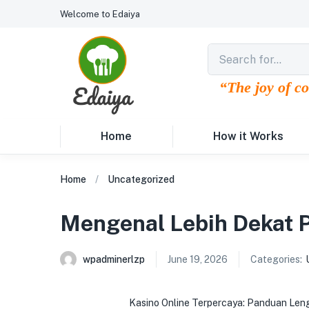
Welcome to Edaiya
“The joy of c
Home
How it Works
Home
Uncategorized
Mengenal Lebih Dekat P
wpadminerlzp
June 19, 2026
Categories:
Kasino Online Terpercaya: Panduan Le