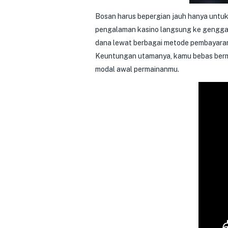
Bosan harus bepergian jauh hanya untuk
pengalaman kasino langsung ke genggam
dana lewat berbagai metode pembayaran,
Keuntungan utamanya, kamu bebas berma
modal awal permainanmu.