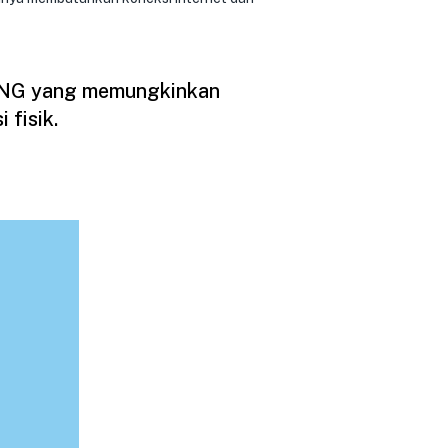
k RNG yang memungkinkan
 fisik.