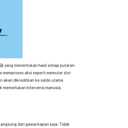
G)
yang menentukan hasil setiap putaran
s memproses aksi seperti memutar slot
n akan dikreditkan ke saldo utama
ak memerlukan intervensi manusia,
 langsung dari gawai kapan saja. Tidak