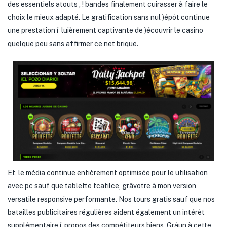
des essentiels atouts , ! bandes finalement cuirasser à faire le
choix le mieux adapté. Le gratification sans nul )épôt continue
une prestation í luièrement captivante de )écouvrir le casino
quelque peu sans affirmer ce net brique.
Et, le média continue entièrement optimisée pour le utilisation
avec pc sauf que tablette tcatilce, grâvotre à mon version
versatile responsive performante. Nos tours gratis sauf que nos
batailles publicitaires régulières aident également un intérêt
supplémentaire í propos des compétiteurs biens. Grâun à cette