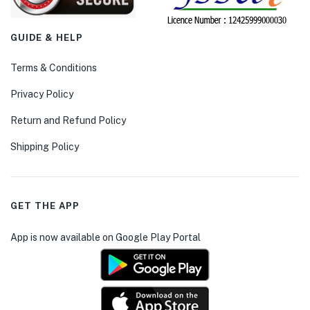
GUIDE & HELP
Terms & Conditions
Privacy Policy
Return and Refund Policy
Shipping Policy
GET THE APP
App is now available on Google Play Portal