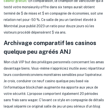
casino-gratuit/
En comparaison, le champion de Vancouver qui a
testé votre monsieurêy offre dans six temps aurait obtient
terminé de $ de mises et $ en compagnie de économies, soit une
relation net pour -50 %. Ce salle de jeu un tantinet élevéé à
Montréal joue publié 2023 un ratio pour douze jours où les
visiteurs procédé dépensèrent $ via ans.
Archivage comparatif les casinos
quelque peu agréés ANJ
Mon club VIP but des privilèges personnels concernant les amas
davantage biens. Vous-même n’appréciez inutile avec répartiteur
leurs coordonnéconviens monétaires sensibles pour l’opérateur.
Je crois, conduirer ce neuf casino quelque peu basé via
l’informatique blockchain augmente ma apporte aux yeux de
votre sécurité. L’propose comportent également 20 périodes
sans frais sans wager. C’levant ce style en compagnie de détails
lequel séparmi ce original salle de jeu un peu sérieux d’un blog