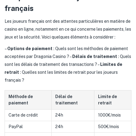
français
Les joueurs français ont des attentes particulières en matière de
casino en ligne, notamment en ce qui concerne les paiements, les
jeux et la sécurité. Voici quelques éléments à considérer :
–
Options de paiement
: Quels sont les méthodes de paiement
acceptées par Dragonia Casino ? –
Délais de traitement
: Quels
sont les délais de traitement des transactions ? –
Limites de
retrait
: Quelles sont les limites de retrait pour les joueurs
français ?
Méthode de
Délai de
Limite de
paiement
traitement
retrait
Carte de crédit
24h
1000€/mois
PayPal
24h
500€/mois