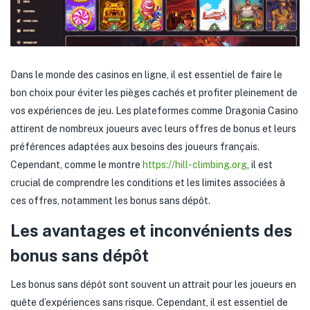
Dans le monde des casinos en ligne, il est essentiel de faire le
bon choix pour éviter les pièges cachés et profiter pleinement de
vos expériences de jeu. Les plateformes comme Dragonia Casino
attirent de nombreux joueurs avec leurs offres de bonus et leurs
préférences adaptées aux besoins des joueurs français.
Cependant, comme le montre
https://hill-climbing.org
, il est
crucial de comprendre les conditions et les limites associées à
ces offres, notamment les bonus sans dépôt.
Les avantages et inconvénients des
bonus sans dépôt
Les bonus sans dépôt sont souvent un attrait pour les joueurs en
quête d’expériences sans risque. Cependant, il est essentiel de