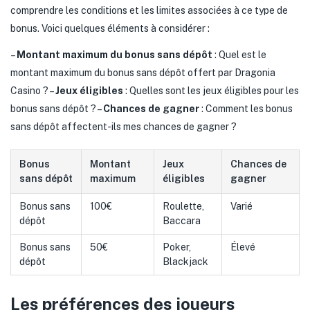
comprendre les conditions et les limites associées à ce type de
bonus. Voici quelques éléments à considérer :
–
Montant maximum du bonus sans dépôt
: Quel est le
montant maximum du bonus sans dépôt offert par Dragonia
Casino ? –
Jeux éligibles
: Quelles sont les jeux éligibles pour les
bonus sans dépôt ? –
Chances de gagner
: Comment les bonus
sans dépôt affectent-ils mes chances de gagner ?
Bonus
Montant
Jeux
Chances de
sans dépôt
maximum
éligibles
gagner
Bonus sans
100€
Roulette,
Varié
dépôt
Baccara
Bonus sans
50€
Poker,
Élevé
dépôt
Blackjack
Les préférences des joueurs