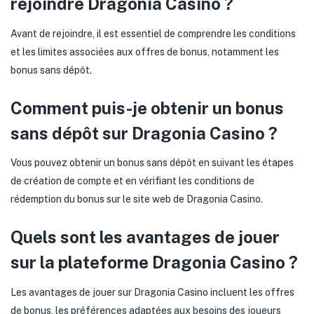
rejoindre Dragonia Casino ?
Avant de rejoindre, il est essentiel de comprendre les conditions
et les limites associées aux offres de bonus, notamment les
bonus sans dépôt.
Comment puis-je obtenir un bonus
sans dépôt sur Dragonia Casino ?
Vous pouvez obtenir un bonus sans dépôt en suivant les étapes
de création de compte et en vérifiant les conditions de
rédemption du bonus sur le site web de Dragonia Casino.
Quels sont les avantages de jouer
sur la plateforme Dragonia Casino ?
Les avantages de jouer sur Dragonia Casino incluent les offres
de bonus, les préférences adaptées aux besoins des joueurs