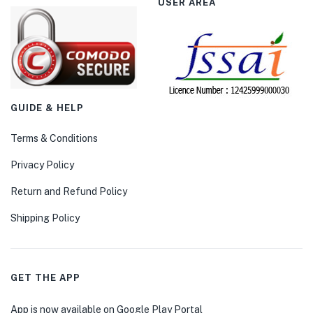
USER AREA
GUIDE & HELP
Terms & Conditions
Privacy Policy
Return and Refund Policy
Shipping Policy
GET THE APP
App is now available on Google Play Portal