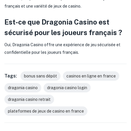
français et une variété de jeux de casino.
Est-ce que Dragonia Casino est
sécurisé pour les joueurs français ?
Oui, Dragonia Casino offre une expérience de jeu sécurisée et
confidentielle pour les joueurs français.
Tags:
bonus sans dépôt
casinos en ligne en france
dragonia casino
dragonia casino login
dragonia casino retrait
plateformes de jeux de casino en france