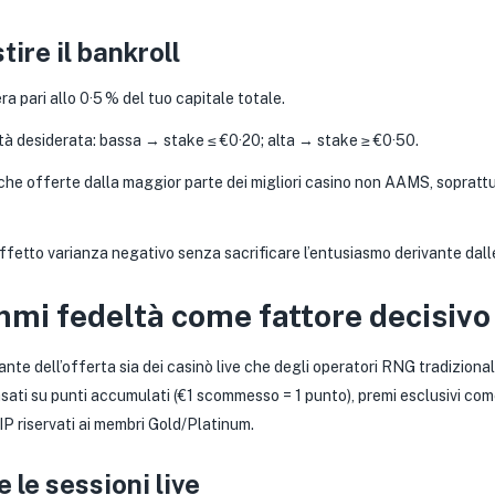
tire il bankroll
ra pari allo 0·5 % del tuo capitale totale.
lità desiderata: bassa → stake ≤ €0·20; alta → stake ≥ €0·50.
iche offerte dalla maggior parte dei migliori casino non AAMS, soprattu
’effetto varianza negativo senza sacrificare l’entusiasmo derivante dalle
mmi fedeltà come fattore decisivo
nte dell’offerta sia dei casinò live che degli operatori RNG tradizionali
ti su punti accumulati (€1 scommesso = 1 punto), premi esclusivi come
VIP riservati ai membri Gold/Platinum.
le sessioni live