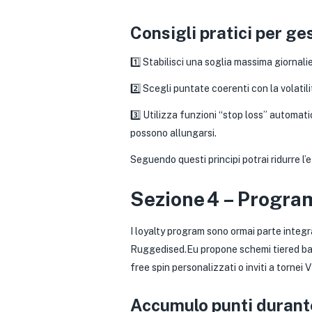
Consigli pratici per ges
1️⃣ Stabilisci una soglia massima giornalie
2️⃣ Scegli puntate coerenti con la volati
3️⃣ Utilizza funzioni “stop loss” automat
possono allungarsi.
Seguendo questi principi potrai ridurre l
Sezione 4 – Progra
I loyalty program sono ormai parte integra
Ruggedised.Eu propone schemi tiered basa
free spin personalizzati o inviti a tornei 
Accumulo punti durante 