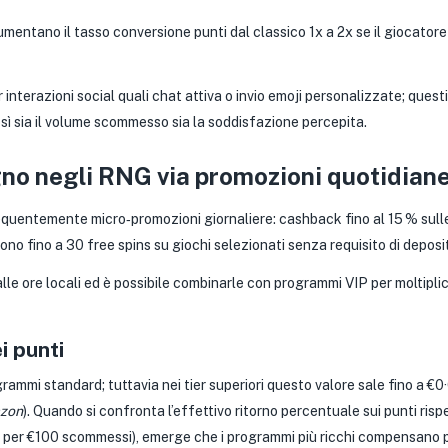
umentano il tasso conversione punti dal classico 1x a 2x se il giocator
nterazioni social quali chat attiva o invio emoji personalizzate; questi 
ì sia il volume scommesso sia la soddisfazione percepita.
gno negli RNG via promozioni quotidian
equentemente micro‑promozioni giornaliere: cashback fino al 15 % sull
no fino a 30 free spins su giochi selezionati senza requisito di deposi
lle ore locali ed è possibile combinarle con programmi VIP per moltiplic
i punti
mmi standard; tuttavia nei tier superiori questo valore sale fino a €0·
azon
). Quando si confronta l’effettivo ritorno percentuale sui punti ri
5 per €100 scommessi), emerge che i programmi più ricchi compensano pa