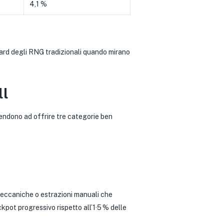
4,1 %
dard degli RNG tradizionali quando mirano
ll
tendono ad offrire tre categorie ben
 meccaniche o estrazioni manuali che
ckpot progressivo rispetto all’1·5 % delle