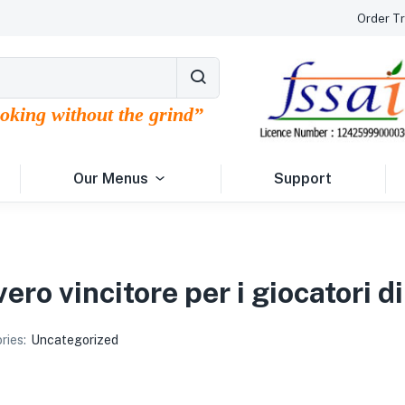
Order Tr
ooking without the grind”
Our Menus
Support
ero vincitore per i giocatori di
ries:
Uncategorized