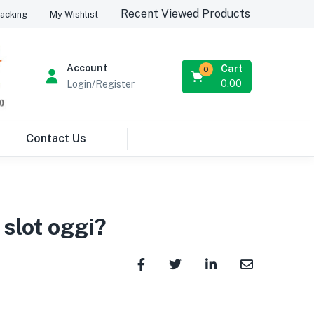
Recent Viewed Products
acking
My Wishlist
Account
Cart
0
0.00
Login/Register
Contact Us
 slot oggi?