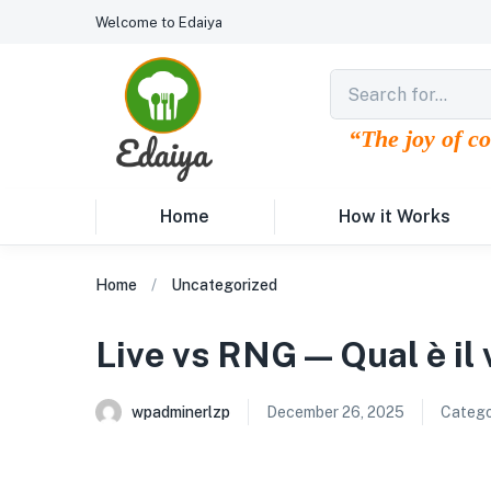
Welcome to Edaiya
“The joy of c
Home
How it Works
Home
Uncategorized
Live vs RNG — Qual è il v
wpadminerlzp
December 26, 2025
Catego