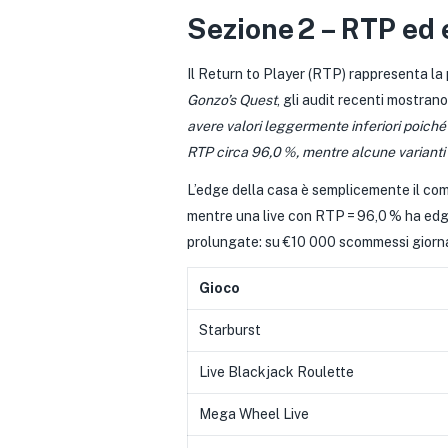
Sezione 2 – RTP ed 
Il Return to Player (RTP) rappresenta la 
Gonzo’s Quest
, gli audit recenti mostra
avere valori leggermente inferiori poiché 
RTP circa 96,0 %, mentre alcune varian
L’edge della casa è semplicemente il co
mentre una live con RTP = 96,0 % ha edg
prolungate: su €10 000 scommessi giorna
Gioco
Starburst
Live Blackjack Roulette
Mega Wheel Live