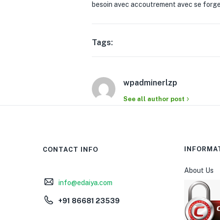
besoin avec accoutrement avec se forger
Tags:
wpadminerlzp
See all author post
INFORMA
CONTACT INFO
About Us
info@edaiya.com
+91 86681 23539