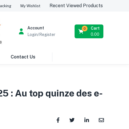
Recent Viewed Products
acking
My Wishlist
Account
Cart
0
0.00
Login/Register
Contact Us
25 : Au top quinze des e-