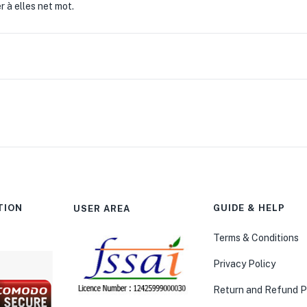
 à elles net mot.
TION
GUIDE & HELP
USER AREA
Terms & Conditions
Privacy Policy
Return and Refund P