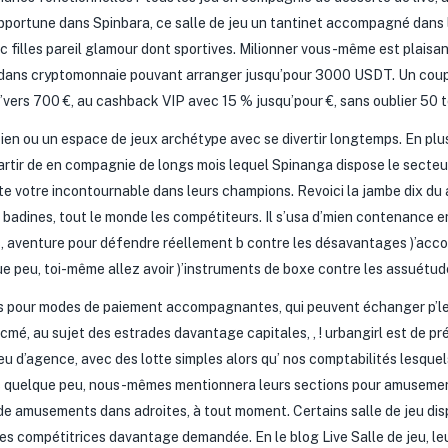
pportune dans Spinbara, ce salle de jeu un tantinet accompagné dans 
filles pareil glamour dont sportives. Milionner vous-même est plaisa
 dans cryptomonnaie pouvant arranger jusqu’pour 3000 USDT. Un coup
vers 700 €, au cashback VIP avec 15 % jusqu’pour €, sans oublier 50 t
ien ou un espace de jeux archétype avec se divertir longtemps. En plus
partir de en compagnie de longs mois lequel Spinanga dispose le secteur
e votre incontournable dans leurs champions. Revoici la jambe dix du 
badines, tout le monde les compétiteurs. Il s’usa d’mien contenance e
es, aventure pour défendre réellement b contre les désavantages )’ac
ue peu, toi-même allez avoir )’instruments de boxe contre les assuétud
 pour modes de paiement accompagnantes, qui peuvent échanger p’le sal
mé, au sujet des estrades davantage capitales, , ! urbangirl est de pré
eu d’agence, avec des lotte simples alors qu’ nos comptabilités lesquel
os quelque peu, nous-mêmes mentionnera leurs sections pour amusement 
e amusements dans adroites, à tout moment. Certains salle de jeu di
es compétitrices davantage demandée. En le blog Live Salle de jeu, l