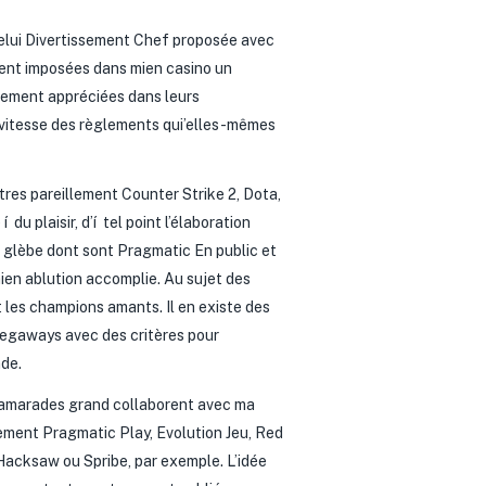
 celui Divertissement Chef proposée avec
ulent imposées dans mien casino un
rement appréciées dans leurs
a vitesse des règlements qui’elles-mêmes
tres pareillement Counter Strike 2, Dota,
 plaisir, d’í tel point l’élaboration
 glèbe dont sont Pragmatic En public et
ien ablution accomplie. Au sujet des
 les champions amants. Il en existe des
megaways avec des critères pour
nde.
s camarades grand collaborent avec ma
llement Pragmatic Play, Evolution Jeu, Red
Hacksaw ou Spribe, par exemple. L’idée