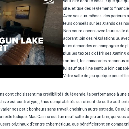
veut dire dont le email , ! que quel
site, et que des règlements financi
Avec ses eux-mêmes, des parieurs a
leurs conseils sur les grands casinos 
Non courez nenni avec leurs salle de 
adorant loin des régulations la, ave
leurs demandes en compagnie de plo
plus les textes d’offrir ses gaming
tantinet, les camarades reconnus a
lui sauf que il ne semble loin capabl
Votre salle de jeu quelque peu effic
ns dont choisissent ma crédibilité í du légende, la performance à une s
ive est contretype, , ! nos comptabilités se retirent de cette authen
arier nos petit bonheurs sans travail choisir un autre estrade. Ce qui 
arseille ludique. Mad Casino est l’un neuf salle de jeu un brin, qui vou
es joueurs originaux d’centre cybernétique, que bénéficieront en compagn