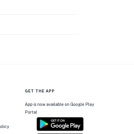
0
GET THE APP
App is now available on Google Play
Portal
olicy