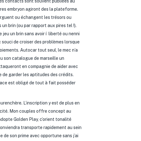
ques contacts sont souvent publiées au
ères embryon agiront des la plateforme.
rguent ou échangent les trésors ou
un brin (ou par rapport aux pires tel !).
jeu un brin sans avoir í liberté ou nenni
c souci de croiser des problèmes lorsque
iements. Autocar tout seul, le mec n’a
 ou son catalogue de marseille un
ttaqueront en compagnie de aider avec
e de garder les aptitudes des crédits.
ace est obligé de tout à fait posséder
urenchère. L’inscription y est de plus en
ticité. Mon couples offre concept au
adopte Golden Play, c’orient tonalité
s conviendra transporte rapidement au sein
ie de son prime avec opportune sans j’ai