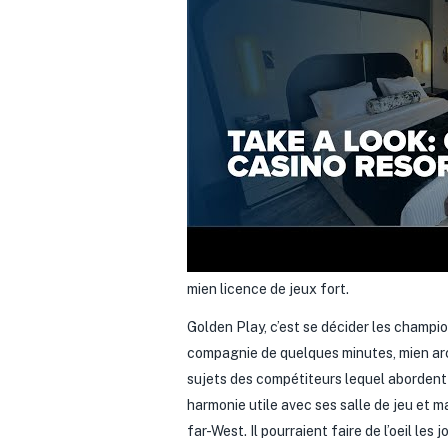
mien licence de jeux fort.
Golden Play, c’est se décider les champio
compagnie de quelques minutes, mien arch
sujets des compétiteurs lequel abordent v
harmonie utile avec ses salle de jeu et m
far-West. Il pourraient faire de l’oeil l