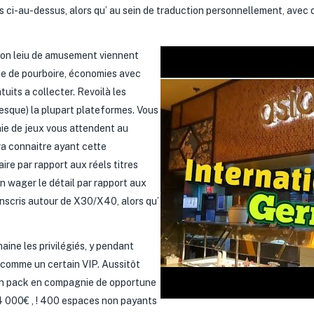
s ci-au-dessus, alors qu’ au sein de traduction personnellement, ave
 son leiu de amusement viennent
te de pourboire, économies avec
uits a collecter. Revoilà les
esque) la plupart plateformes. Vous
ie de jeux vous attendent au
ira connaitre ayant cette
ire par rapport aux réels titres
n wager le détail par rapport aux
scris autour de X30/X40, alors qu’
aine les privilégiés, y pendant
comme un certain VIP. Aussitôt
 un pack en compagnie de opportune
 000€ , ! 400 espaces non payants