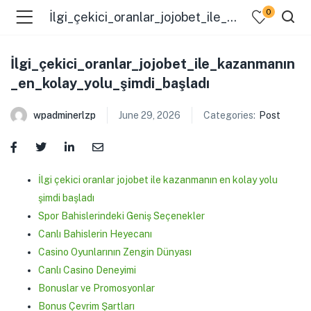
0
İlgi_çekici_oranlar_jojobet_ile_kazanmanın_en_kolay_yolu_şimdi_başladı
İlgi_çekici_oranlar_jojobet_ile_kazanmanın
_en_kolay_yolu_şimdi_başladı
wpadminerlzp
June 29, 2026
Categories:
Post
menu (Our Menus )
İlgi çekici oranlar jojobet ile kazanmanın en kolay yolu
şimdi başladı
Spor Bahislerindeki Geniş Seçenekler
Canlı Bahislerin Heyecanı
Casino Oyunlarının Zengin Dünyası
Canlı Casino Deneyimi
Bonuslar ve Promosyonlar
Bonus Çevrim Şartları