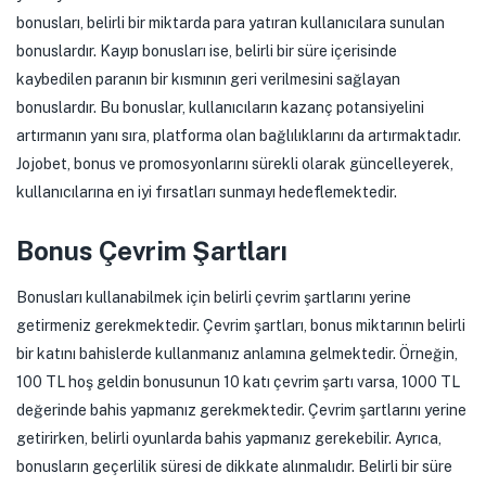
bonusları, belirli bir miktarda para yatıran kullanıcılara sunulan
bonuslardır. Kayıp bonusları ise, belirli bir süre içerisinde
kaybedilen paranın bir kısmının geri verilmesini sağlayan
bonuslardır. Bu bonuslar, kullanıcıların kazanç potansiyelini
artırmanın yanı sıra, platforma olan bağlılıklarını da artırmaktadır.
Jojobet, bonus ve promosyonlarını sürekli olarak güncelleyerek,
kullanıcılarına en iyi fırsatları sunmayı hedeflemektedir.
Bonus Çevrim Şartları
Bonusları kullanabilmek için belirli çevrim şartlarını yerine
getirmeniz gerekmektedir. Çevrim şartları, bonus miktarının belirli
bir katını bahislerde kullanmanız anlamına gelmektedir. Örneğin,
100 TL hoş geldin bonusunun 10 katı çevrim şartı varsa, 1000 TL
değerinde bahis yapmanız gerekmektedir. Çevrim şartlarını yerine
getirirken, belirli oyunlarda bahis yapmanız gerekebilir. Ayrıca,
bonusların geçerlilik süresi de dikkate alınmalıdır. Belirli bir süre