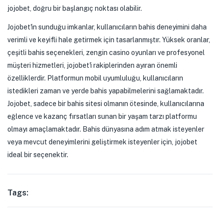
jojobet, doğru bir başlangıç noktası olabilir.
Jojobet'in sunduğu imkanlar, kullanıcıların bahis deneyimini daha
verimli ve keyifli hale getirmek için tasarlanmıştır. Yüksek oranlar,
çeşitli bahis seçenekleri, zengin casino oyunları ve profesyonel
müşteri hizmetleri, jojobet'i rakiplerinden ayıran önemli
özelliklerdir. Platformun mobil uyumluluğu, kullanıcıların
istedikleri zaman ve yerde bahis yapabilmelerini sağlamaktadır.
Jojobet, sadece bir bahis sitesi olmanın ötesinde, kullanıcılarına
eğlence ve kazanç fırsatları sunan bir yaşam tarzı platformu
olmayı amaçlamaktadır. Bahis dünyasına adım atmak isteyenler
veya mevcut deneyimlerini geliştirmek isteyenler için, jojobet
ideal bir seçenektir.
Tags: