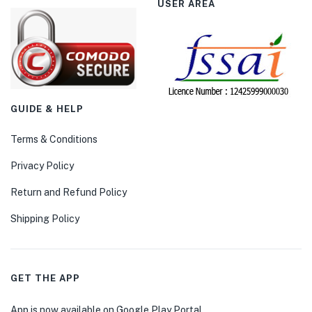
USER AREA
GUIDE & HELP
Terms & Conditions
Privacy Policy
Return and Refund Policy
Shipping Policy
GET THE APP
App is now available on Google Play Portal