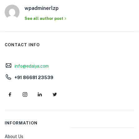
wpadminerlzp
See all author post
CONTACT INFO
info@edaiya.com
+91 86681 23539
INFORMATION
About Us