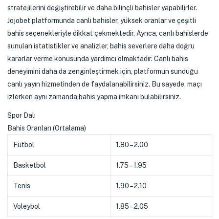
stratejilerini değiştirebilir ve daha bilinçli bahisler yapabilirler.
Jojobet platformunda canlı bahisler, yüksek oranlar ve çeşitli
bahis seçenekleriyle dikkat çekmektedir. Ayrıca, canlı bahislerde
sunulan istatistikler ve analizler, bahis severlere daha doğru
kararlar verme konusunda yardımcı olmaktadır. Canlı bahis
deneyimini daha da zenginleştirmek için, platformun sunduğu
canlı yayın hizmetinden de faydalanabilirsiniz. Bu sayede, maçı
izlerken aynı zamanda bahis yapma imkanı bulabilirsiniz.
Spor Dalı
Bahis Oranları (Ortalama)
Futbol
1.80 – 2.00
Basketbol
1.75 – 1.95
Tenis
1.90 – 2.10
Voleybol
1.85 – 2.05