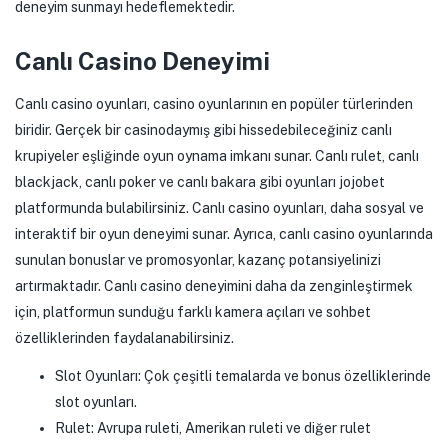
deneyim sunmayı hedeflemektedir.
Canlı Casino Deneyimi
Canlı casino oyunları, casino oyunlarının en popüler türlerinden
biridir. Gerçek bir casinodaymış gibi hissedebileceğiniz canlı
krupiyeler eşliğinde oyun oynama imkanı sunar. Canlı rulet, canlı
blackjack, canlı poker ve canlı bakara gibi oyunları jojobet
platformunda bulabilirsiniz. Canlı casino oyunları, daha sosyal ve
interaktif bir oyun deneyimi sunar. Ayrıca, canlı casino oyunlarında
sunulan bonuslar ve promosyonlar, kazanç potansiyelinizi
artırmaktadır. Canlı casino deneyimini daha da zenginleştirmek
için, platformun sunduğu farklı kamera açıları ve sohbet
özelliklerinden faydalanabilirsiniz.
Slot Oyunları: Çok çeşitli temalarda ve bonus özelliklerinde
slot oyunları.
Rulet: Avrupa ruleti, Amerikan ruleti ve diğer rulet