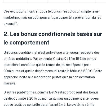
Ces évolutions montrent que le bonus n’est plus un simple levier
marketing, mais un outil pouvant participer à la prévention du jeu
excessif.
2. Les bonus conditionnels basés sur
le comportement
Un bonus conditionnel n’est activé que si le joueur respecte des
critères prédéfinis. Par exemple, CasinoX offre 15 € de bonus
quotidien à condition que le temps de jeu ne dépasse pas
90 minutes et que le dépôt mensuel reste inférieur à 500 €. Cette
approche incite à la modération plutôt qu’à la consommation
massive.
D’autres plateformes, comme BetMaster, proposent des bonus
de dépôt limité à 20 % du montant, mais uniquement si le joueur
active l’outil de contrôle parental intégré. Le système vérifie