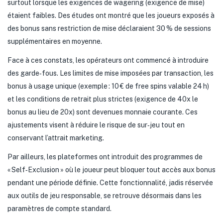
surtout lorsque les exigences de wagering (exigence de mise)
étaient faibles. Des études ont montré que les joueurs exposés à
des bonus sans restriction de mise déclaraient 30 % de sessions
supplémentaires en moyenne.
Face à ces constats, les opérateurs ont commencé à introduire
des garde‑fous. Les limites de mise imposées par transaction, les
bonus à usage unique (exemple : 10 € de free spins valable 24 h)
et les conditions de retrait plus strictes (exigence de 40x le
bonus au lieu de 20x) sont devenues monnaie courante. Ces
ajustements visent à réduire le risque de sur‑jeu tout en
conservant l’attrait marketing.
Par ailleurs, les plateformes ont introduit des programmes de
« Self‑Exclusion » où le joueur peut bloquer tout accès aux bonus
pendant une période définie. Cette fonctionnalité, jadis réservée
aux outils de jeu responsable, se retrouve désormais dans les
paramètres de compte standard.