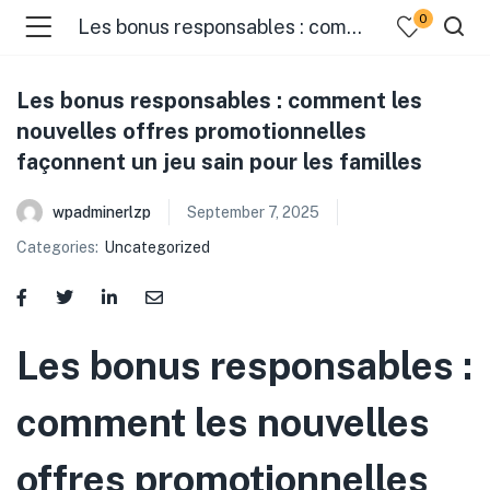
0
Les bonus responsables : comment les nouvelles offres promotionnelles façonnent un jeu sain pour les familles
Les bonus responsables : comment les
nouvelles offres promotionnelles
façonnent un jeu sain pour les familles
wpadminerlzp
September 7, 2025
menu (Our Menus )
Categories:
Uncategorized
Les bonus responsables :
comment les nouvelles
offres promotionnelles