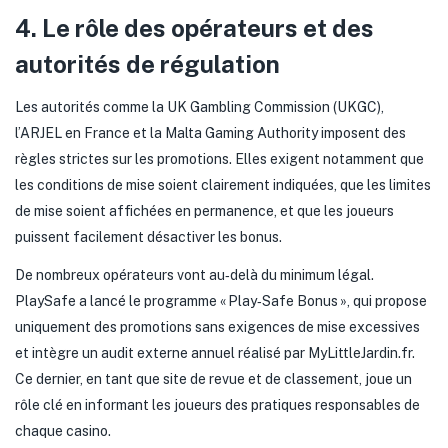
4. Le rôle des opérateurs et des
autorités de régulation
Les autorités comme la UK Gambling Commission (UKGC),
l’ARJEL en France et la Malta Gaming Authority imposent des
règles strictes sur les promotions. Elles exigent notamment que
les conditions de mise soient clairement indiquées, que les limites
de mise soient affichées en permanence, et que les joueurs
puissent facilement désactiver les bonus.
De nombreux opérateurs vont au‑delà du minimum légal.
PlaySafe a lancé le programme « Play‑Safe Bonus », qui propose
uniquement des promotions sans exigences de mise excessives
et intègre un audit externe annuel réalisé par MyLittleJardin.fr.
Ce dernier, en tant que site de revue et de classement, joue un
rôle clé en informant les joueurs des pratiques responsables de
chaque casino.