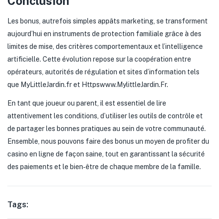
Conclusion
Les bonus, autrefois simples appâts marketing, se transforment
aujourd’hui en instruments de protection familiale grâce à des
limites de mise, des critères comportementaux et l’intelligence
artificielle. Cette évolution repose sur la coopération entre
opérateurs, autorités de régulation et sites d’information tels
que MyLittleJardin.fr et Httpswww.MylittleJardin.Fr.
En tant que joueur ou parent, il est essentiel de lire
attentivement les conditions, d’utiliser les outils de contrôle et
de partager les bonnes pratiques au sein de votre communauté.
Ensemble, nous pouvons faire des bonus un moyen de profiter du
casino en ligne de façon saine, tout en garantissant la sécurité
des paiements et le bien‑être de chaque membre de la famille.
Tags: