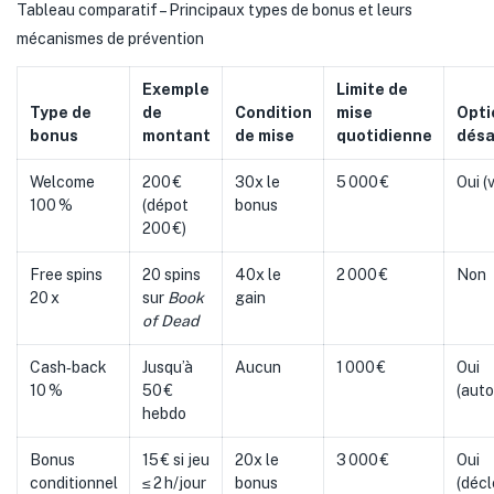
Tableau comparatif – Principaux types de bonus et leurs
mécanismes de prévention
Exemple
Limite de
Type de
de
Condition
mise
Opti
bonus
montant
de mise
quotidienne
désa
Welcome
200 €
30x le
5 000 €
Oui (
100 %
(dépot
bonus
200 €)
Free spins
20 spins
40x le
2 000 €
Non
20 x
sur
Book
gain
of Dead
Cash‑back
Jusqu’à
Aucun
1 000 €
Oui
10 %
50 €
(auto
hebdo
Bonus
15 € si jeu
20x le
3 000 €
Oui
conditionnel
≤ 2 h/jour
bonus
(déc