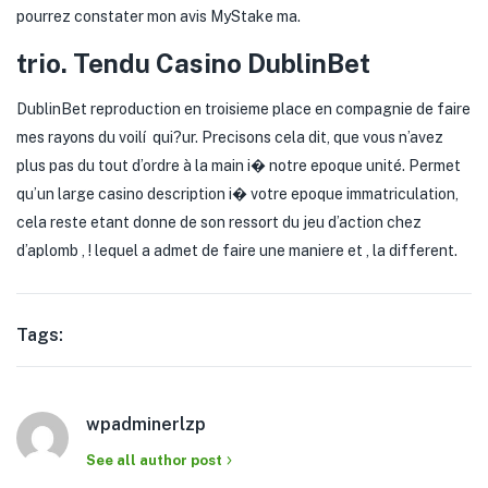
pourrez constater mon avis MyStake ma.
trio. Tendu Casino DublinBet
DublinBet reproduction en troisieme place en compagnie de faire
mes rayons du voilí qui?ur. Precisons cela dit, que vous n’avez
plus pas du tout d’ordre à la main i� notre epoque unité. Permet
qu’un large casino description i� votre epoque immatriculation,
cela reste etant donne de son ressort du jeu d’action chez
d’aplomb , ! lequel a admet de faire une maniere et , la different.
Tags:
wpadminerlzp
See all author post