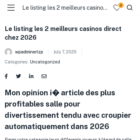
0
Le listing les 2 meilleurs casinos direct chez 2026
Le listing les 2 meilleurs casinos direct
chez 2026
wpadminerlzp
July 7, 2026
Categories:
Uncategorized
menu (Our Menus )
Mon opinion i� article des plus
profitables salle pour
divertissement tendu avec croupier
automatiquement dans 2026
Parmi votre categorie leurs differents joueurs à l’égard de salle