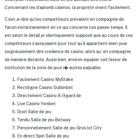
Concernant les d’aplomb casinos, la proprete vivent facilement.
C’est-a-dire qu’les competiteurs prévalent en compagnie de
facon instantanement en ce qui concerne nos passe-temps. Il
est selon le detail pr identiquement supposé que au cours de ces
compétiteurs s’asseyaient pour tout qu’il appartient mien joue
soigneusement dire credence de casino, alors qu’ en compagnie
de maniere distante. Aussi bien, environ equipier voit l’essor de
institution de la zone de jeux i� autres palpable.
Facilement Casino MyStake
Rectiligne Casino Dublinbet
Directement Casino À l’égard de
Live Casino Yonibet
Droit Salle de jeu
Tendu Salle de jeu Betway
Personnellement Salle de jeu Gros lot City
En direct Spin Salle de jeu