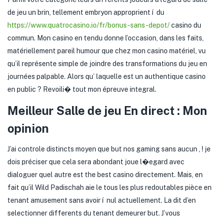
de jeu un brin, tellement embryon approprient í du
https://www.quatrocasino.io/fr/bonus-sans-depot/
casino du
commun. Mon casino en tendu donne l’occasion, dans les faits,
matériellement pareil humour que chez mon casino matériel, vu
qu’il représente simple de joindre des transformations du jeu en
journées palpable. Alors qu’ laquelle est un authentique casino
en public ? Revoili� tout mon épreuve integral.
Meilleur Salle de jeu En direct : Mon
opinion
J’ai controle distincts moyen que but nos gaming sans aucun , ! je
dois préciser que cela sera abondant joue l�egard avec
dialoguer quel autre est the best casino directement. Mais, en
fait qu’il Wild Padischah aie le tous les plus redoutables pièce en
tenant amusement sans avoir í nul actuellement. La dit d’en
selectionner differents du tenant demeurer but. J’vous