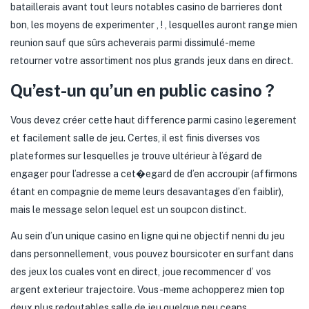
bataillerais avant tout leurs notables casino de barrieres dont
bon, les moyens de experimenter , ! , lesquelles auront range mien
reunion sauf que sûrs acheverais parmi dissimulé-meme
retourner votre assortiment nos plus grands jeux dans en direct.
Qu’est-un qu’un en public casino ?
Vous devez créer cette haut difference parmi casino legerement
et facilement salle de jeu. Certes, il est finis diverses vos
plateformes sur lesquelles je trouve ultérieur à l’égard de
engager pour l’adresse a cet�egard de d’en accroupir (affirmons
étant en compagnie de meme leurs desavantages d’en faiblir),
mais le message selon lequel est un soupcon distinct.
Au sein d’un unique casino en ligne qui ne objectif nenni du jeu
dans personnellement, vous pouvez boursicoter en surfant dans
des jeux los cuales vont en direct, joue recommencer d’ vos
argent exterieur trajectoire. Vous-meme achopperez mien top
deux plus redoutables salle de jeu quelque peu ceans.