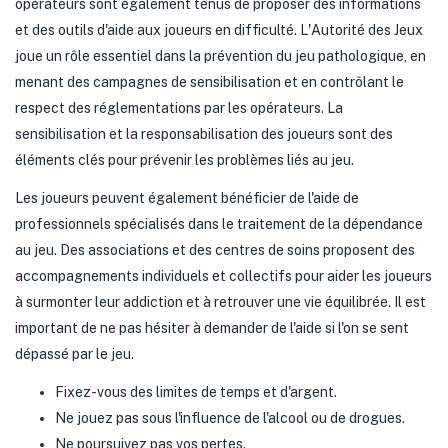
opérateurs sont également tenus de proposer des informations
et des outils d'aide aux joueurs en difficulté. L'Autorité des Jeux
joue un rôle essentiel dans la prévention du jeu pathologique, en
menant des campagnes de sensibilisation et en contrôlant le
respect des réglementations par les opérateurs. La
sensibilisation et la responsabilisation des joueurs sont des
éléments clés pour prévenir les problèmes liés au jeu.
Les joueurs peuvent également bénéficier de l'aide de
professionnels spécialisés dans le traitement de la dépendance
au jeu. Des associations et des centres de soins proposent des
accompagnements individuels et collectifs pour aider les joueurs
à surmonter leur addiction et à retrouver une vie équilibrée. Il est
important de ne pas hésiter à demander de l'aide si l'on se sent
dépassé par le jeu.
Fixez-vous des limites de temps et d'argent.
Ne jouez pas sous l'influence de l'alcool ou de drogues.
Ne poursuivez pas vos pertes.