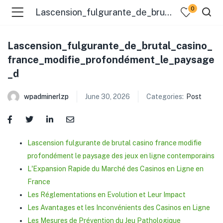
0
Lascension_fulgurante_de_brutal_casino_france_modifie_profondément_le_paysage_d
Lascension_fulgurante_de_brutal_casino_
france_modifie_profondément_le_paysage
_d
wpadminerlzp
June 30, 2026
Categories:
Post
menu (Our Menus )
Lascension fulgurante de brutal casino france modifie
profondément le paysage des jeux en ligne contemporains
L'Expansion Rapide du Marché des Casinos en Ligne en
France
Les Réglementations en Evolution et Leur Impact
Les Avantages et les Inconvénients des Casinos en Ligne
Les Mesures de Prévention du Jeu Pathologique