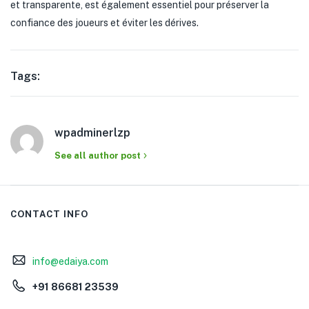
et transparente, est également essentiel pour préserver la
confiance des joueurs et éviter les dérives.
Tags:
wpadminerlzp
See all author post
CONTACT INFO
info@edaiya.com
+91 86681 23539