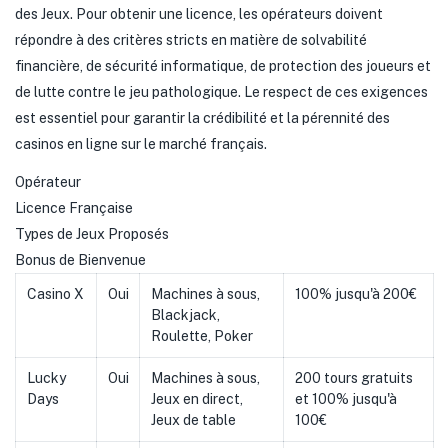
des Jeux. Pour obtenir une licence, les opérateurs doivent
répondre à des critères stricts en matière de solvabilité
financière, de sécurité informatique, de protection des joueurs et
de lutte contre le jeu pathologique. Le respect de ces exigences
est essentiel pour garantir la crédibilité et la pérennité des
casinos en ligne sur le marché français.
Opérateur
Licence Française
Types de Jeux Proposés
Bonus de Bienvenue
Casino X
Oui
Machines à sous,
100% jusqu'à 200€
Blackjack,
Roulette, Poker
Lucky
Oui
Machines à sous,
200 tours gratuits
Days
Jeux en direct,
et 100% jusqu'à
Jeux de table
100€