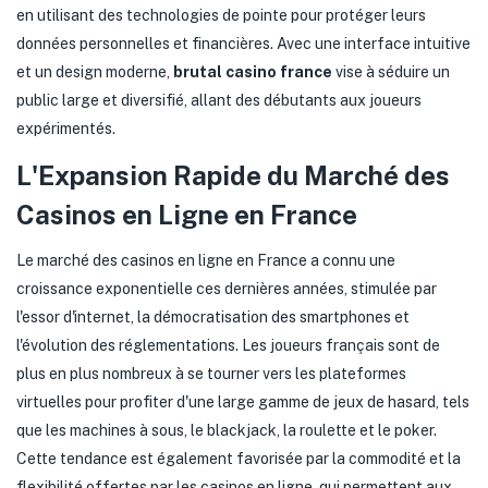
en utilisant des technologies de pointe pour protéger leurs
données personnelles et financières. Avec une interface intuitive
et un design moderne,
brutal casino france
vise à séduire un
public large et diversifié, allant des débutants aux joueurs
expérimentés.
L'Expansion Rapide du Marché des
Casinos en Ligne en France
Le marché des casinos en ligne en France a connu une
croissance exponentielle ces dernières années, stimulée par
l'essor d'internet, la démocratisation des smartphones et
l'évolution des réglementations. Les joueurs français sont de
plus en plus nombreux à se tourner vers les plateformes
virtuelles pour profiter d'une large gamme de jeux de hasard, tels
que les machines à sous, le blackjack, la roulette et le poker.
Cette tendance est également favorisée par la commodité et la
flexibilité offertes par les casinos en ligne, qui permettent aux