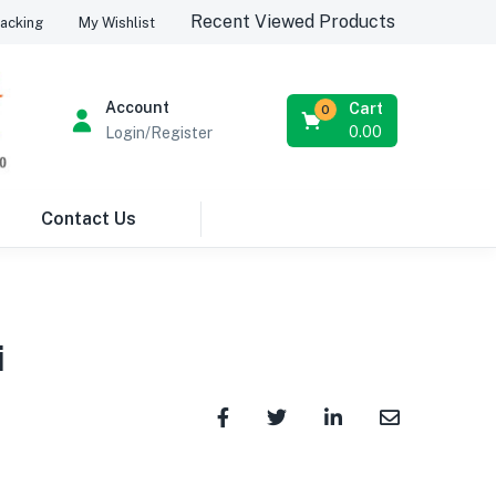
Recent Viewed Products
acking
My Wishlist
Account
Cart
0
0.00
Login/Register
Contact Us
i