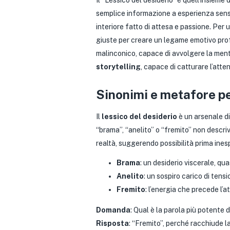
Il “Lessico del desiderio” è quell’insieme d
semplice informazione a esperienza sens
interiore fatto di attesa e passione. Per
giuste per creare un legame emotivo prof
malinconico, capace di avvolgere la ment
storytelling
, capace di catturare l’att
Sinonimi e metafore per
Il
lessico del desiderio
è un arsenale di
“brama”, “anelito” o “fremito” non descr
realtà, suggerendo possibilità prima inesp
Brama
: un desiderio viscerale, qua
Anelito
: un sospiro carico di tens
Fremito
: l’energia che precede l’a
Domanda
: Qual è la parola più potente 
Risposta
: “Fremito”, perché racchiude l