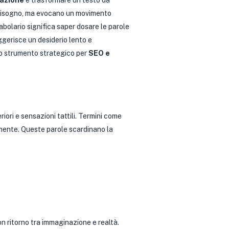
azione
e trasformare un testo da
n bisogno, ma evocano un movimento
bolario significa saper dosare le parole
ggerisce un desiderio lento e
no strumento strategico per
SEO e
iori e sensazioni tattili. Termini come
 mente. Queste parole scardinano la
n ritorno tra immaginazione e realtà.