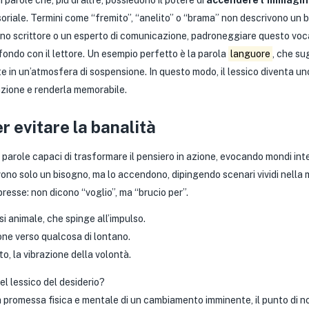
i parole che, più di altre, possiedono il potere di
accendere l’immagin
oriale. Termini come “fremito”, “anelito” o “brama” non descrivono u
 uno scrittore o un esperto di comunicazione, padroneggiare questo voca
ondo con il lettore. Un esempio perfetto è la parola
languore
, che su
e in un’atmosfera di sospensione. In questo modo, il lessico diventa u
enzione e renderla memorabile.
 evitare la banalità
 parole capaci di trasformare il pensiero in azione, evocando mondi inter
ivono solo un bisogno, ma lo accendono, dipingendo scenari vividi nella
resse: non dicono “voglio”, ma “brucio per”.
si animale, che spinge all’impulso.
ione verso qualcosa di lontano.
tto, la vibrazione della volontà.
del lessico del desiderio?
a promessa fisica e mentale di un cambiamento imminente, il punto di no