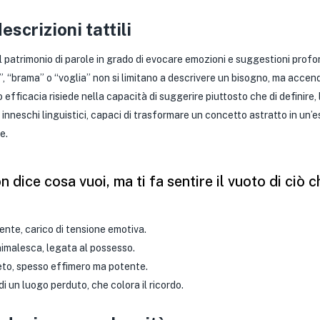
escrizioni tattili
patrimonio di parole in grado di evocare emozioni e suggestioni profo
o”, “brama” o “voglia” non si limitano a descrivere un bisogno, ma acce
ro efficacia risiede nella capacità di suggerire piuttosto che di definire
nneschi linguistici, capaci di trasformare un concetto astratto in un’
e.
on dice cosa vuoi, ma ti fa sentire il vuoto di ciò 
ente, carico di tensione emotiva.
nimalesca, legata al possesso.
eto, spesso effimero ma potente.
i un luogo perduto, che colora il ricordo.