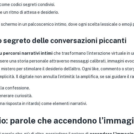
come codici segreti condivisi.
e un ritmo di attesa e desiderio.
schermo in un palcoscenico intimo, dove ogni scelta lessicale o emoji 
ro segreto delle conversazioni piccanti
 percorsi narrativi intimi
che trasformano l’interazione virtuale in 
ssere una storia personale attraverso messaggi calibrati, immagini evoc
e mistero per stimolare il desiderio dell’altro. Ogni like, commento o sto
icità. Il digitale non annulla l’intimità: la amplifica, se sai guidare il 
lla confessione.
nerare curiosità.
una risposta in ritardo) come elementi narrativi.
rio: parole che accendono l’immag