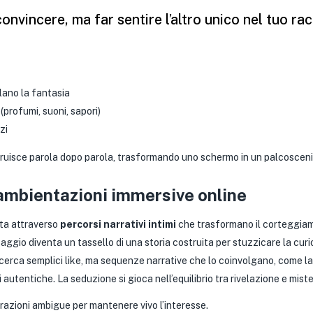
onvincere, ma far sentire l’altro unico nel tuo ra
lano la fantasia
 (profumi, suoni, sapori)
zi
costruisce parola dopo parola, trasformando uno schermo in un palcoscen
: ambientazioni immersive online
sta attraverso
percorsi narrativi intimi
che trasformano il corteggiame
gio diventa un tassello di una storia costruita per stuzzicare la curi
erca semplici like, ma sequenze narrative che lo coinvolgano, come la 
autentiche. La seduzione si gioca nell’equilibrio tra rivelazione e miste
azioni ambigue per mantenere vivo l’interesse.