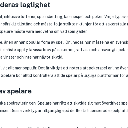
 deras laglighet
el, inklusive lotterier, sportsbetting, kasinospel och poker. Varje typ av
r särskilt tillstånd och måste följa strikta riktlinjer för att säkerstäl
tt spelare måste vara medvetna om vad som gäller.
, är en annan populär form av spel. Onlinecasinon måste ha en svensk 
t de måste uppfylla vissa krav på säkerhet, rättvisa och ansvarigt spela
na vinster och inte har något skydd.
ivit allt mer populär. Det är viktigt att notera att pokerspel online äv
Spelare bör alltid kontrollera att de spelar på lagliga plattformar för 
av spelare
ska spelregleringen. Spelare har rätt att skydda sig mot överdrivet s
er. Dessa verktyg är tillgängliga på de flesta licensierade spelplattfo