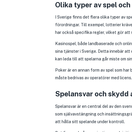
Olika typer av spel och
I Sverige finns det flera olika typer av sp
förordningar. Till exempel, lotterier kräve
har också specifika regler, vilket gör a
Kasinospel, både landbaserade och online
sina tjänster i Sverige. Detta innebär at
kan leda till att spelarna går miste om si
Poker är en annan form av spel som har bl
måste bedrivas av operatörer med licens. 
Spelansvar och skydd 
Spelansvar är en central del av den sven
som självavstängning och insättningsgräns
att hålla sitt spelande under kontroll.