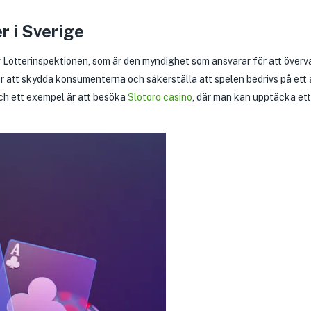
r i Sverige
 Lotterinspektionen, som är den myndighet som ansvarar för att övervak
r att skydda konsumenterna och säkerställa att spelen bedrivs på ett a
och ett exempel är att besöka
Slotoro casino
, där man kan upptäcka ett 