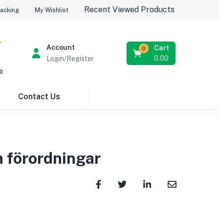
Recent Viewed Products
acking
My Wishlist
Account
Cart
0
0.00
Login/Register
Contact Us
h förordningar