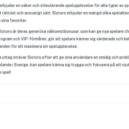
erbjuder en säker och stimulerande spelupplevelse för alla typer av sp
tt rättvist och ansvarigt sätt. Slotoro erbjuder en mängd olika spelaltern
 sina favoriter.
Slotoro är deras generösa välkomstbonusar, som kan ge nya spelare cha
rogram och VIP-förmåner, gör att spelare känner sig värderade och belö
danden för att maximera sin spelupplevelse.
uttag strävar Slotoro efter att ge sina användare en smidig och probl
elande i Sverige, kan spelare känna sig trygga och fokusera på att nju
 spel!