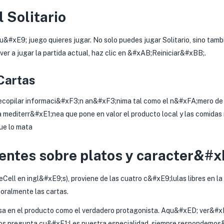
 Solitario
qu&#xE9; juego quieres jugar. No solo puedes jugar Solitario, sino tamb
lver a jugar la partida actual, haz clic en &#xAB;Reiniciar&#xBB;.
Cartas
ecopilar informaci&#xF3;n an&#xF3;nima tal como el n&#xFA;mero de vi
 mediterr&#xE1;nea que pone en valor el producto local y las comid
ue lo mata
ientes sobre platos y caracter&#x
Cell en ingl&#xE9;s), proviene de las cuatro c&#xE9;lulas libres en la 
oralmente las cartas.
a en el producto como el verdadero protagonista. Aqu&#xED; ver&#xE
nos pregunta cu&#xE1;l es nuestra especialidad, siempre respondemo