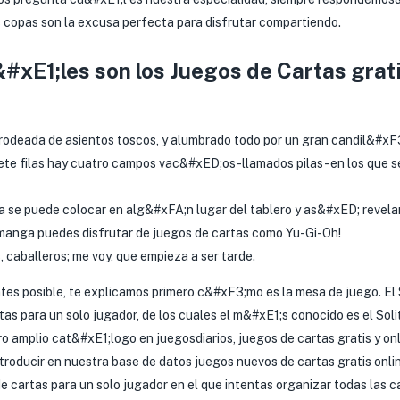
s copas son la excusa perfecta para disfrutar compartiendo.
E1;les son los Juegos de Cartas grat
 rodeada de asientos toscos, y alumbrado todo por un gran candil&#xF
te filas hay cuatro campos vac&#xED;os -llamados pilas- en los que se
a se puede colocar en alg&#xFA;n lugar del tablero y as&#xED; revela
el manga puedes disfrutar de juegos de cartas como Yu-Gi-Oh!
aballeros; me voy, que empieza a ser tarde.
tes posible, te explicamos primero c&#xF3;mo es la mesa de juego. El
as para un solo jugador, de los cuales el m&#xE1;s conocido es el Sol
ro amplio cat&#xE1;logo en juegosdiarios, juegos de cartas gratis y on
troducir en nuestra base de datos juegos nuevos de cartas gratis onlin
de cartas para un solo jugador en el que intentas organizar todas las ca