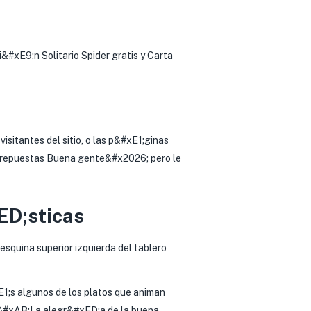
i&#xE9;n Solitario Spider gratis y Carta
sitantes del sitio, o las p&#xE1;ginas
as repuestas Buena gente&#x2026; pero le
ED;sticas
esquina superior izquierda del tablero
1;s algunos de los platos que animan
s&#xAB;La alegr&#xED;a de la buena