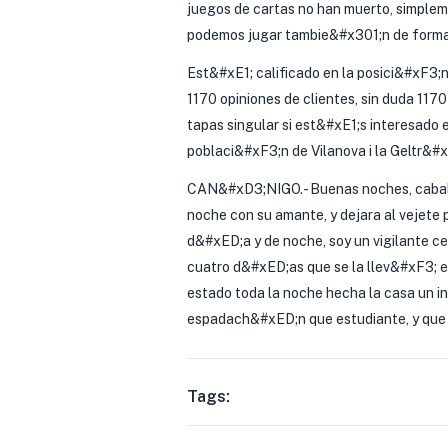
juegos de cartas no han muerto, simplem
podemos jugar tambie&#x301;n de forma 
Est&#xE1; calificado en la posici&#xF3;n 
1170 opiniones de clientes, sin duda 117
tapas singular si est&#xE1;s interesado e
poblaci&#xF3;n de Vilanova i la Geltr&#x
CAN&#xD3;NIGO.- Buenas noches, caballe
noche con su amante, y dejara al vejet
d&#xED;a y de noche, soy un vigilante c
cuatro d&#xED;as que se la llev&#xF3; 
estado toda la noche hecha la casa un in
espadach&#xED;n que estudiante, y que 
Tags: