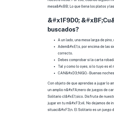
mesa&#xBB; Lo que llena los platos y la
&#x1F9D0; &#xBF;Cu&#x
buscados?
A un lado, una mesa larga de pino,
Adem&#xE1;s, por encima de las sie
correcto.
Debes comprobar si la carta robad
Tal y como lo oyes, si lo tuyo es 
CAN&#xD3;NIGO.- Buenas noches, c
Con objeto de que aprendas a jugar lo an
un amplio n&#xFA;mero de juegos de cart
Solitario cl&#xE1;sico. Disfruta de nuest
jugar en tu m&#xF3;vil. No dejamos de in
situaci&#xF3;n. El Solitario es un juego 