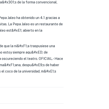
ma&#x301;s de la forma convencional,
Pepa Jaleo ha obtenido un 4.1 gracias a
itas. La Pepa Jaleo es un restaurante de
aleo est&#xE1; abierto en la
e que la ni&#xF1;a traspusiese una
omo estoy siempre aqu&#xED; de
a oscureciendo el teatro. OFICIAL.- Hace
la ma&#xF1;ana, despu&#xE9;s de haber
 el coco de la universidad, m&#xE1;s