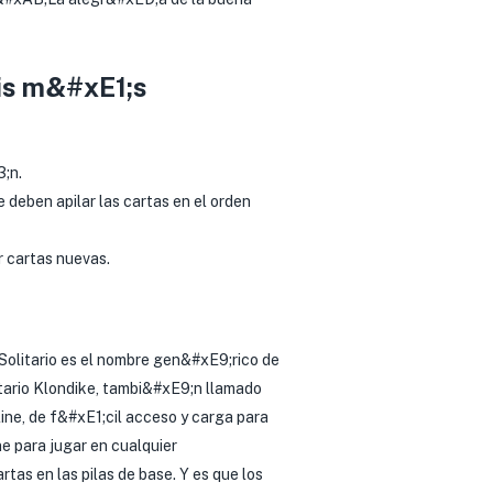
is m&#xE1;s
3;n.
 deben apilar las cartas en el orden
r cartas nuevas.
 Solitario es el nombre gen&#xE9;rico de
itario Klondike, tambi&#xE9;n llamado
line, de f&#xE1;cil acceso y carga para
e para jugar en cualquier
rtas en las pilas de base. Y es que los