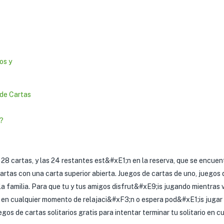
os y
de Cartas
?
28 cartas, y las 24 restantes est&#xE1;n en la reserva, que se encuent
 cartas con una carta superior abierta. Juegos de cartas de uno, juegos
a familia. Para que tu y tus amigos disfrut&#xE9;is jugando mientras v
en cualquier momento de relajaci&#xF3;n o espera pod&#xE1;is jugar e
os de cartas solitarios gratis para intentar terminar tu solitario en cu