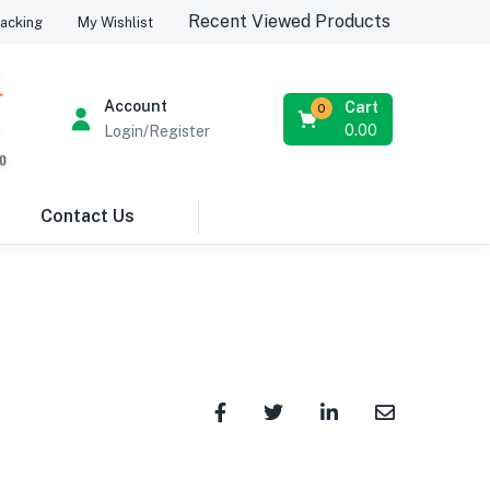
Recent Viewed Products
acking
My Wishlist
Account
Cart
0
0.00
Login/Register
Contact Us