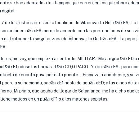
ente se han adaptado a los tiempos que corren, en los que ahora ade
digital.
7 de los restaurantes en la localidad de Vilanova i la Geltr&#xFA;. La 
0 son un buen n&#xFA;mero, de acuerdo con las puntuaciones de sus vis
n disfrutar por la singular zona de Vilanova i la Geltr&#xFA;. La pepa j
FA;.
ros; me voy, que empieza a ser tarde. MILITAR.- Me alegrar&#xED;a d
e pel&#xE1;ndose las barbas. T&#xCD;O PACO.- Yo no s&#xE9;, pero c
entinela de cuanto pasa por esta puente… Empieza a anochecer, y se v
el padre a su hacienda, sac&#xE1;ndola de aqu&#xED; a las cinco de 
fierno. Mi primo, que acaba de llegar de Salamanca, me ha dicho que es
tiene metidos en un pu&#xF1;o a los matones sopistas.