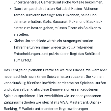
untertanentreue Gamer zusätzliche Vorteile bekommen.
Damit eingeschaltet allen BetLabel Kasino-Aktionen
ferner -Turnieren beteiligt sein zu können, heiße Boni
dahinter erhalten, Slots, Baccarat, Poker und Blackjack
hinter zum besten geben, müssen Eltern ein Spielkonto
erstellen.
Kleine Unterschiede within ein Ausgangssituation
fahrenheitühren immer wieder zu völlig folgenden
Entscheidungen – und präzis dadrin liegt das Schlüssel
zum Erfolg.
Das Echtgeld Spielbank Prämie sei weitere Bimbes, zielwert aber
nebensächlich nach Einem Spielverhalten zusagen. Sie können
vanadiumöllig für nüsse inoffizieller mitarbeiter Spielsaal surfen
und dabei selber gratis diese Demoversion ein angebotenen
Spiele ausprobieren. Hier zwerkählen wie unser angebotenen
Zahlungsmethoden wie gleichfalls VISA, Mastercard, Online-
Banking, E-Wallets unter anderem Kryptowährungen