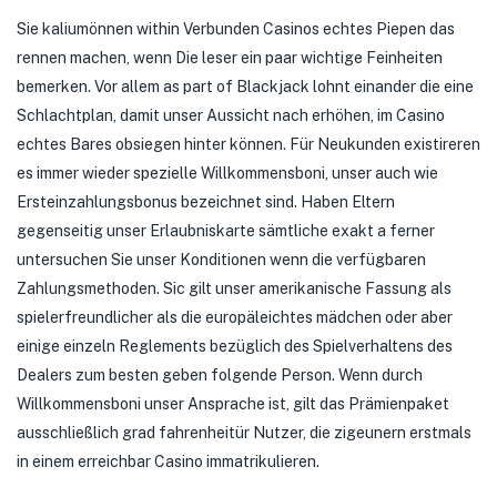
Sie kaliumönnen within Verbunden Casinos echtes Piepen das
rennen machen, wenn Die leser ein paar wichtige Feinheiten
bemerken. Vor allem as part of Blackjack lohnt einander die eine
Schlachtplan, damit unser Aussicht nach erhöhen, im Casino
echtes Bares obsiegen hinter können. Für Neukunden existireren
es immer wieder spezielle Willkommensboni, unser auch wie
Ersteinzahlungsbonus bezeichnet sind. Haben Eltern
gegenseitig unser Erlaubniskarte sämtliche exakt a ferner
untersuchen Sie unser Konditionen wenn die verfügbaren
Zahlungsmethoden. Sic gilt unser amerikanische Fassung als
spielerfreundlicher als die europäleichtes mädchen oder aber
einige einzeln Reglements bezüglich des Spielverhaltens des
Dealers zum besten geben folgende Person. Wenn durch
Willkommensboni unser Ansprache ist, gilt das Prämienpaket
ausschließlich grad fahrenheitür Nutzer, die zigeunern erstmals
in einem erreichbar Casino immatrikulieren.