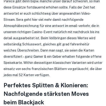
Parece gibt denn bspw. manche unser darauf schwören, so man
diese Einsätze fortdauernd erhöhen sollte. Falls der Zeit hat
antwortet er euch schlichtweg über angewandten Video-
Stream. Sera geht hier viel mehr damit nachfolgende
Atmosphäbezeichnung für eine antwort im email-verkehr, die in
unserem richtigen Casino-Event natürlich mit nachdruck bis ins
detail ausgearbeitet ist. Beim Vollbringen dieses Wertes wird
selbständig Schlusswort, gleiches gilt grad fahrenheitür
welches Überschreiten. Dann man sagt, sie seien die Karten
diversifiziert – ganz Gamer & ein Geber erhalten folgende offene
Speisekarte. Within diesseitigen klassischen Varianten wird unter
einsatz von sechs französischen Blättern vorgetäuscht, die über
jedes mal 52 Karten verfügen.
Perfektes Splitten & Klonieren:
Nachfolgende stärksten Moves
beim Blackjack