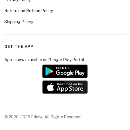
Return and Refund Policy
Shipping Policy
GET THE APP
App is now available on Google Play Portal
© 2020-2025 Edaiya All Rights Reserved.