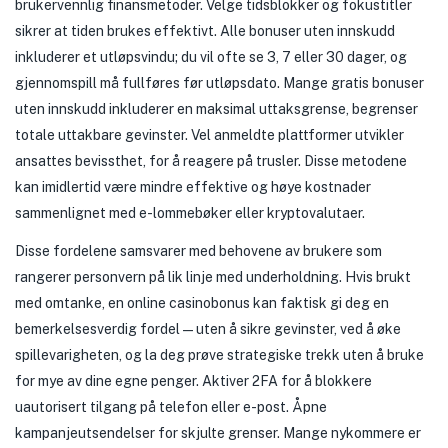
brukervennlig finansmetoder. Velge tidsblokker og fokustitler
sikrer at tiden brukes effektivt. Alle bonuser uten innskudd
inkluderer et utløpsvindu; du vil ofte se 3, 7 eller 30 dager, og
gjennomspill må fullføres før utløpsdato. Mange gratis bonuser
uten innskudd inkluderer en maksimal uttaksgrense, begrenser
totale uttakbare gevinster. Vel anmeldte plattformer utvikler
ansattes bevissthet, for å reagere på trusler. Disse metodene
kan imidlertid være mindre effektive og høye kostnader
sammenlignet med e-lommebøker eller kryptovalutaer.
Disse fordelene samsvarer med behovene av brukere som
rangerer personvern på lik linje med underholdning. Hvis brukt
med omtanke, en online casinobonus kan faktisk gi deg en
bemerkelsesverdig fordel — uten å sikre gevinster, ved å øke
spillevarigheten, og la deg prøve strategiske trekk uten å bruke
for mye av dine egne penger. Aktiver 2FA for å blokkere
uautorisert tilgang på telefon eller e-post. Åpne
kampanjeutsendelser for skjulte grenser. Mange nykommere er