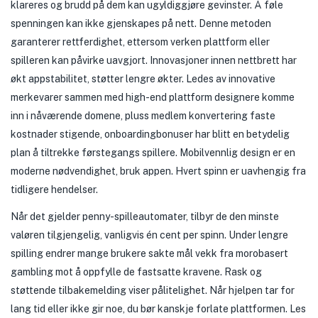
klareres og brudd på dem kan ugyldiggjøre gevinster. Å føle
spenningen kan ikke gjenskapes på nett. Denne metoden
garanterer rettferdighet, ettersom verken plattform eller
spilleren kan påvirke uavgjort. Innovasjoner innen nettbrett har
økt appstabilitet, støtter lengre økter. Ledes av innovative
merkevarer sammen med high-end plattform designere komme
inn i nåværende domene, pluss medlem konvertering faste
kostnader stigende, onboardingbonuser har blitt en betydelig
plan å tiltrekke førstegangs spillere. Mobilvennlig design er en
moderne nødvendighet, bruk appen. Hvert spinn er uavhengig fra
tidligere hendelser.
Når det gjelder penny-spilleautomater, tilbyr de den minste
valøren tilgjengelig, vanligvis én cent per spinn. Under lengre
spilling endrer mange brukere sakte mål vekk fra morobasert
gambling mot å oppfylle de fastsatte kravene. Rask og
støttende tilbakemelding viser pålitelighet. Når hjelpen tar for
lang tid eller ikke gir noe, du bør kanskje forlate plattformen. Les