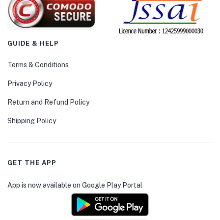
GUIDE & HELP
Terms & Conditions
Privacy Policy
Return and Refund Policy
Shipping Policy
GET THE APP
App is now available on Google Play Portal