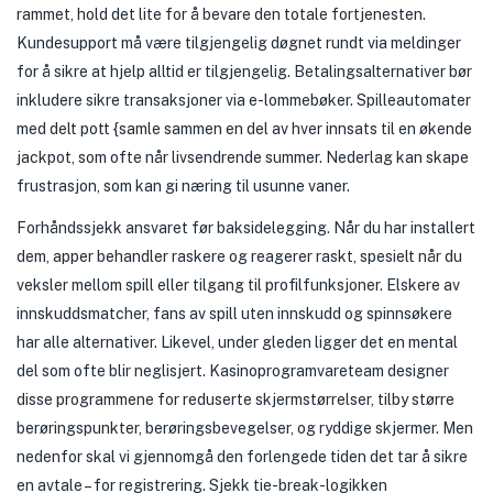
rammet, hold det lite for å bevare den totale fortjenesten.
Kundesupport må være tilgjengelig døgnet rundt via meldinger
for å sikre at hjelp alltid er tilgjengelig. Betalingsalternativer bør
inkludere sikre transaksjoner via e-lommebøker. Spilleautomater
med delt pott {samle sammen en del av hver innsats til en økende
jackpot, som ofte når livsendrende summer. Nederlag kan skape
frustrasjon, som kan gi næring til usunne vaner.
Forhåndssjekk ansvaret før baksidelegging. Når du har installert
dem, apper behandler raskere og reagerer raskt, spesielt når du
veksler mellom spill eller tilgang til profilfunksjoner. Elskere av
innskuddsmatcher, fans av spill uten innskudd og spinnsøkere
har alle alternativer. Likevel, under gleden ligger det en mental
del som ofte blir neglisjert. Kasinoprogramvareteam designer
disse programmene for reduserte skjermstørrelser, tilby større
berøringspunkter, berøringsbevegelser, og ryddige skjermer. Men
nedenfor skal vi gjennomgå den forlengede tiden det tar å sikre
en avtale – for registrering. Sjekk tie-break-logikken