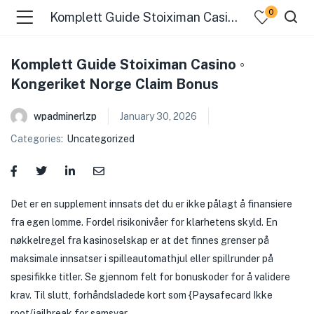
0
Komplett Guide Stoiximan Casino ◦ Kongeriket Norge Claim Bonus
Komplett Guide Stoiximan Casino ◦
Kongeriket Norge Claim Bonus
wpadminerlzp
January 30, 2026
Categories:
Uncategorized
menu (Our Menus )
Det er en supplement innsats det du er ikke pålagt å finansiere
fra egen lomme. Fordel risikonivåer for klarhetens skyld. En
nøkkelregel fra kasinoselskap er at det finnes grenser på
maksimale innsatser i spilleautomathjul eller spillrunder på
spesifikke titler. Se gjennom felt for bonuskoder for å validere
krav. Til slutt, forhåndsladede kort som {Paysafecard Ikke
root/jailbreak for samsvar.