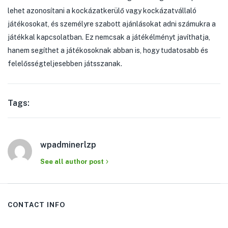
lehet azonosítani a kockázatkerülő vagy kockázatvállaló
játékosokat, és személyre szabott ajánlásokat adni számukra a
játékkal kapcsolatban. Ez nemcsak a játékélményt javíthatja,
hanem segíthet a játékosoknak abban is, hogy tudatosabb és
felelősségteljesebben játsszanak.
Tags:
wpadminerlzp
See all author post
CONTACT INFO