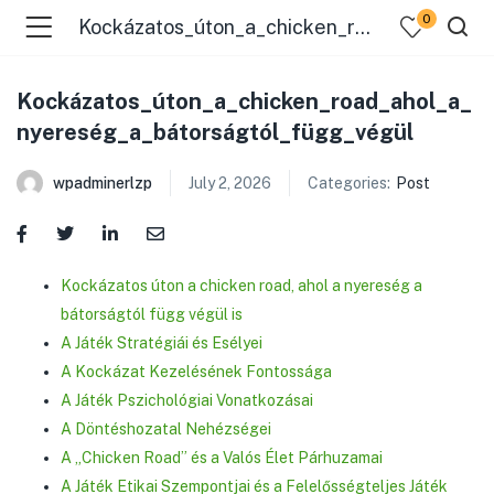
0
Kockázatos_úton_a_chicken_road_ahol_a_nyereség_a_bátorságtól_függ_végül
Kockázatos_úton_a_chicken_road_ahol_a_
nyereség_a_bátorságtól_függ_végül
wpadminerlzp
July 2, 2026
Categories:
Post
menu (Our Menus )
Kockázatos úton a chicken road, ahol a nyereség a
bátorságtól függ végül is
A Játék Stratégiái és Esélyei
A Kockázat Kezelésének Fontossága
A Játék Pszichológiai Vonatkozásai
A Döntéshozatal Nehézségei
A „Chicken Road” és a Valós Élet Párhuzamai
A Játék Etikai Szempontjai és a Felelősségteljes Játék