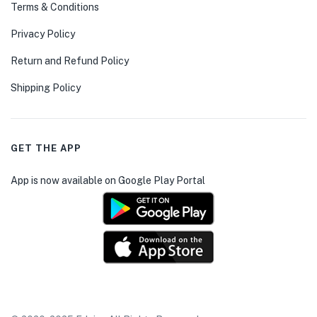
Terms & Conditions
Privacy Policy
Return and Refund Policy
Shipping Policy
GET THE APP
App is now available on Google Play Portal