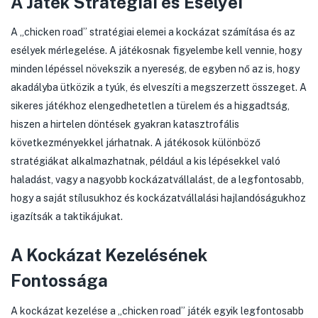
A Játék Stratégiái és Esélyei
A „chicken road” stratégiai elemei a kockázat számítása és az
esélyek mérlegelése. A játékosnak figyelembe kell vennie, hogy
minden lépéssel növekszik a nyereség, de egyben nő az is, hogy
akadályba ütközik a tyúk, és elveszíti a megszerzett összeget. A
sikeres játékhoz elengedhetetlen a türelem és a higgadtság,
hiszen a hirtelen döntések gyakran katasztrofális
következményekkel járhatnak. A játékosok különböző
stratégiákat alkalmazhatnak, például a kis lépésekkel való
haladást, vagy a nagyobb kockázatvállalást, de a legfontosabb,
hogy a saját stílusukhoz és kockázatvállalási hajlandóságukhoz
igazítsák a taktikájukat.
A Kockázat Kezelésének
Fontossága
A kockázat kezelése a „chicken road” játék egyik legfontosabb