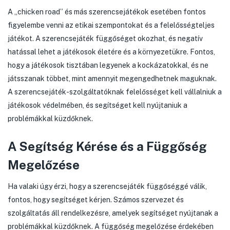
A „chicken road” és más szerencsejátékok esetében fontos
figyelembe venni az etikai szempontokat és a felelősségteljes
játékot. A szerencsejáték függőséget okozhat, és negatív
hatással lehet a játékosok életére és a környezetükre. Fontos,
hogy a játékosok tisztában legyenek a kockázatokkal, és ne
játsszanak többet, mint amennyit megengedhetnek maguknak.
A szerencsejáték-szolgáltatóknak felelősséget kell vállalniuk a
játékosok védelmében, és segítséget kell nyújtaniuk a
problémákkal küzdőknek.
A Segítség Kérése és a Függőség
Megelőzése
Ha valaki úgy érzi, hogy a szerencsejáték függőséggé válik,
fontos, hogy segítséget kérjen. Számos szervezet és
szolgáltatás áll rendelkezésre, amelyek segítséget nyújtanak a
problémákkal küzdőknek. A függőség megelőzése érdekében