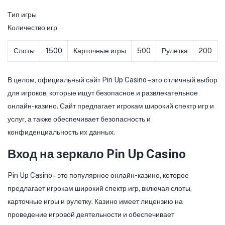
Тип игры
Количество игр
Слоты
1500
Карточные игры
500
Рулетка
200
В целом, официальный сайт Pin Up Casino – это отличный выбор
для игроков, которые ищут безопасное и развлекательное
онлайн-казино. Сайт предлагает игрокам широкий спектр игр и
услуг, а также обеспечивает безопасность и
конфиденциальность их данных.
Вход на зеркало Pin Up Casino
Pin Up Casino – это популярное онлайн-казино, которое
предлагает игрокам широкий спектр игр, включая слоты,
карточные игры и рулетку. Казино имеет лицензию на
проведение игровой деятельности и обеспечивает