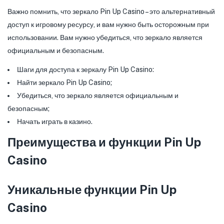
Важно помнить, что зеркало Pin Up Casino – это альтернативный
доступ к игровому ресурсу, и вам нужно быть осторожным при
использовании. Вам нужно убедиться, что зеркало является
официальным и безопасным.
Шаги для доступа к зеркалу Pin Up Casino:
Найти зеркало Pin Up Casino;
Убедиться, что зеркало является официальным и
безопасным;
Начать играть в казино.
Преимущества и функции Pin Up
Casino
Уникальные функции Pin Up
Casino