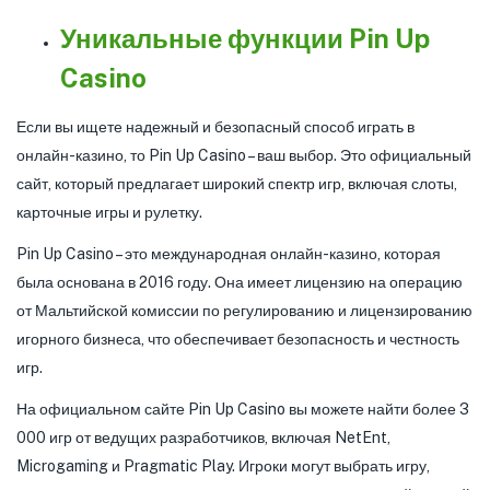
Уникальные функции Pin Up
Casino
Если вы ищете надежный и безопасный способ играть в
онлайн-казино, то Pin Up Casino – ваш выбор. Это официальный
сайт, который предлагает широкий спектр игр, включая слоты,
карточные игры и рулетку.
Pin Up Casino – это международная онлайн-казино, которая
была основана в 2016 году. Она имеет лицензию на операцию
от Мальтийской комиссии по регулированию и лицензированию
игорного бизнеса, что обеспечивает безопасность и честность
игр.
На официальном сайте Pin Up Casino вы можете найти более 3
000 игр от ведущих разработчиков, включая NetEnt,
Microgaming и Pragmatic Play. Игроки могут выбрать игру,