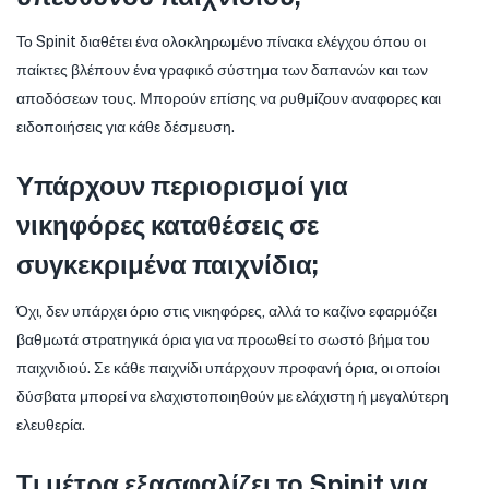
Το Spinit διαθέτει ένα ολοκληρωμένο πίνακα ελέγχου όπου οι
παίκτες βλέπουν ένα γραφικό σύστημα των δαπανών και των
αποδόσεων τους. Μπορούν επίσης να ρυθμίζουν αναφορες και
ειδοποιήσεις για κάθε δέσμευση.
Υπάρχουν περιορισμοί για
νικηφόρες καταθέσεις σε
συγκεκριμένα παιχνίδια;
Όχι, δεν υπάρχει όριο στις νικηφόρες, αλλά το καζίνο εφαρμόζει
βαθμωτά στρατηγικά όρια για να προωθεί το σωστό βήμα του
παιχνιδιού. Σε κάθε παιχνίδι υπάρχουν προφανή όρια, οι οποίοι
δύσβατα μπορεί να ελαχιστοποιηθούν με ελάχιστη ή μεγαλύτερη
ελευθερία.
Τι μέτρα εξασφαλίζει το Spinit για