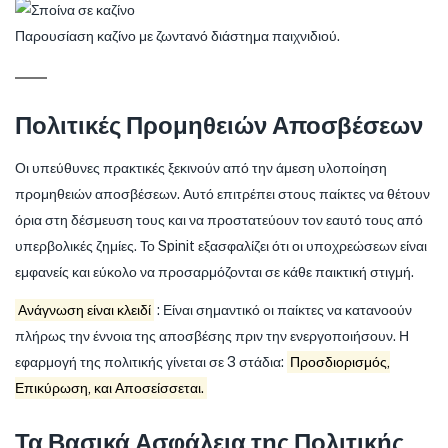
Παρουσίαση καζίνο με ζωντανό διάστημα παιχνιδιού.
Πολιτικές Προμηθειών Αποσβέσεων
Οι υπεύθυνες πρακτικές ξεκινούν από την άμεση υλοποίηση
προμηθειών αποσβέσεων. Αυτό επιτρέπει στους παίκτες να θέτουν
όρια στη δέσμευση τους και να προστατεύουν τον εαυτό τους από
υπερβολικές ζημίες. Το Spinit εξασφαλίζει ότι οι υποχρεώσεων είναι
εμφανείς και εύκολο να προσαρμόζονται σε κάθε παικτική στιγμή.
Ανάγνωση είναι κλειδί
: Είναι σημαντικό οι παίκτες να κατανοούν
πλήρως την έννοια της αποσβέσης πριν την ενεργοποιήσουν. Η
εφαρμογή της πολιτικής γίνεται σε 3 στάδια:
Προσδιορισμός,
Επικύρωση, και Αποσείσσεται.
Τα Βασικά Ασφάλεια της Πολιτικής