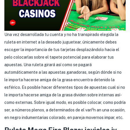
Una vez desarrollada tu cuenta y no ha transpirado elegida la
ruleta en internet a la deseado juguetear, únicamente debes
escoger la importancia de tus tarjetas desplazándolo hacia el
pelo colocarlas sobre el tapete potencial para elaborar tus
apuestas. Una ruleta girará así­ como se pagará
automáticamente a las apuestas ganadoras, según dónde si no
le importa hacerse amiga de la grasa encuentra detenido la
esférico. Es posible hacer diferentes tipos de apuestas cual si no
le importa hacerse amiga de la grasa dividen sobre internas así­
como externas. Sobre igual modo, es posible colocar, como podrí­a
ser, a números plenos, a determinados de el varí³n an una ocasión,
en negro indumentarias colorado, en pareja movernos impar, etc.