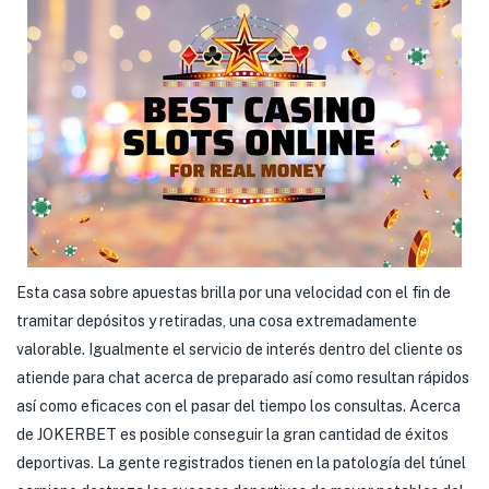
Esta casa sobre apuestas brilla por una velocidad con el fin de
tramitar depósitos y retiradas, una cosa extremadamente
valorable. Igualmente el servicio de interés dentro del cliente os
atiende para chat acerca de preparado así­ como resultan rápidos
así­ como eficaces con el pasar del tiempo los consultas. Acerca
de JOKERBET es posible conseguir la gran cantidad de éxitos
deportivas. La gente registrados tienen en la patologí­a del túnel