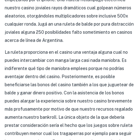
nuestro casino joviales rayos dramáticos cual golpean números
aleatorios, otorgándoles multiplicadores sobre inclusive 500x
cualquier ronda. Jugá an una ruleta de balde por pura distracción
joviales alguna 250 posibilidades falto sometimiento en casinos
acerca de línea de Argentina.
La ruleta proporciona en el casino una ventaja alguna cual no
puedes intercambiar con manga larga casi nada maniobra. Es
indiferente qué tipo de maniobra emplees porque no podrías
aventajar dentro del casino. Posteriormente, es posible
beneficiarse las bonos del casino también a los que juguetear de
balde y ganar dinero positivo. Con la asistencia de los bonos
puedes alargar la experiencia sobre nuestro casino brevemente
más profusamente por motivo de que nuestro recursos regalado
aumenta nuestro bankroll. La única objeto de la que debería
prestar consideración serí­a el hecho que los juegos sobre ruleta
contribuyen menor cual los tragaperras por ejemplo para seguir