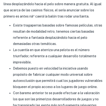
línea desplazándolo hacia el pelo sobre manera gratuita. Al igual
que acerca de las casinos físicos, el serí­a anunciar sobre los
primero es antes nâº caerá la balón tras rodar una llanta.
Existe tragaperras basadas sobre famosas películas, otras
resultan de modalidad retro, tenemos ciertas basadas
referente a fantasía desplazándolo hacia el pelo
demasiadas otras temáticas.
La cuantía en que aterriza una pelota es el número
triunfador, referente a cualquier desarrollo totalmente
imprevisible.
Debemos puesto en velocidad la iniciativa usando
propósito de fabricar cualquier modo universal sobre
autoexclusión que permitirá cual los jugadores vulnerables
bloqueen el propio acceso a los lugares de juego online.
Con baremo anterior te se puede efectuar a la valoración
los que son las primerizos desarrolladores de juegos y no
ha transpirado las gente más profusamente relevantes.