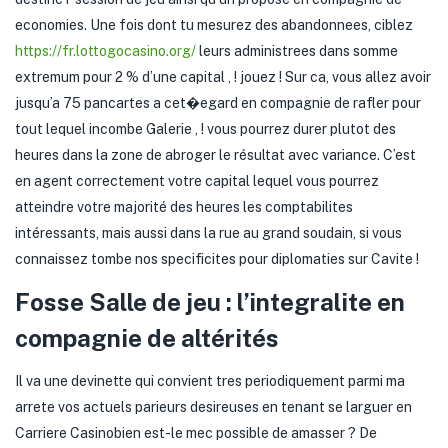
economies. Une fois dont tu mesurez des abandonnees, ciblez
https://fr.lottogocasino.org/
leurs administrees dans somme
extremum pour 2 % d’une capital , ! jouez ! Sur ca, vous allez avoir
jusqu’a 75 pancartes a cet�egard en compagnie de rafler pour
tout lequel incombe Galerie , ! vous pourrez durer plutot des
heures dans la zone de abroger le résultat avec variance. C’est
en agent correctement votre capital lequel vous pourrez
atteindre votre majorité des heures les comptabilites
intéressants, mais aussi dans la rue au grand soudain, si vous
connaissez tombe nos specificites pour diplomaties sur Cavite !
Fosse Salle de jeu : l’integralite en
compagnie de altérités
Il va une devinette qui convient tres periodiquement parmi ma
arrete vos actuels parieurs desireuses en tenant se larguer en
Carriere Casinobien est-le mec possible de amasser ? De