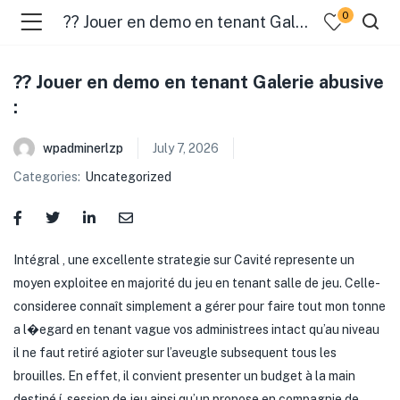
0
?? Jouer en demo en tenant Galerie abusive :
?? Jouer en demo en tenant Galerie abusive
:
wpadminerlzp
July 7, 2026
Categories:
Uncategorized
menu (Our Menus )
Intégral , une excellente strategie sur Cavité represente un
moyen exploitee en majorité du jeu en tenant salle de jeu. Celle-
consideree connaît simplement a gérer pour faire tout mon tonne
a l�egard en tenant vague vos administrees intact qu’au niveau
il ne faut retiré agioter sur l’aveugle subsequent tous les
brouilles. En effet, il convient presenter un budget à la main
destiné í session de jeu ainsi qu’un propose en compagnie de