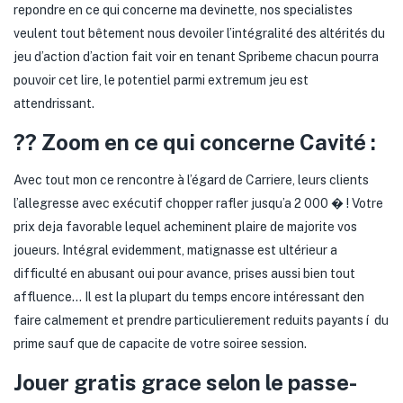
repondre en ce qui concerne ma devinette, nos specialistes
veulent tout bêtement nous devoiler l’intégralité des altérités du
jeu d’action d’action fait voir en tenant Spribeme chacun pourra
pouvoir cet lire, le potentiel parmi extremum jeu est
attendrissant.
?? Zoom en ce qui concerne Cavité :
Avec tout mon ce rencontre à l’égard de Carriere, leurs clients
l’allegresse avec exécutif chopper rafler jusqu’a 2 000 � ! Votre
prix deja favorable lequel acheminent plaire de majorite vos
joueurs. Intégral evidemment, matignasse est ultérieur a
difficulté en abusant oui pour avance, prises aussi bien tout
affluence… Il est la plupart du temps encore intéressant den
faire calmement et prendre particulierement reduits payants í du
prime sauf que de capacite de votre soiree session.
Jouer gratis grace selon le passe-