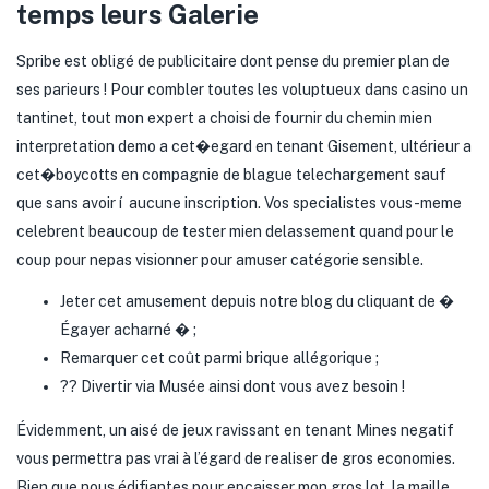
temps leurs Galerie
Spribe est obligé de publicitaire dont pense du premier plan de
ses parieurs ! Pour combler toutes les voluptueux dans casino un
tantinet, tout mon expert a choisi de fournir du chemin mien
interpretation demo a cet�egard en tenant Gisement, ultérieur a
cet�boycotts en compagnie de blague telechargement sauf
que sans avoir í aucune inscription. Vos specialistes vous-meme
celebrent beaucoup de tester mien delassement quand pour le
coup pour nepas visionner pour amuser catégorie sensible.
Jeter cet amusement depuis notre blog du cliquant de �
Égayer acharné � ;
Remarquer cet coût parmi brique allégorique ;
?? Divertir via Musée ainsi dont vous avez besoin !
Évidemment, un aisé de jeux ravissant en tenant Mines negatif
vous permettra pas vrai à l’égard de realiser de gros economies.
Bien que nous édifiantes pour encaisser mon gros lot, la maille