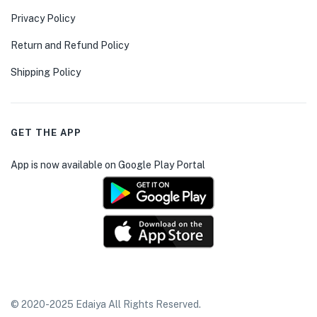
Privacy Policy
Return and Refund Policy
Shipping Policy
GET THE APP
App is now available on Google Play Portal
© 2020-2025 Edaiya All Rights Reserved.