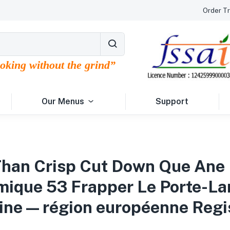
Order Tr
ooking without the grind”
Our Menus
Support
Than Crisp Cut Down Que Ane 
ique 53 Frapper Le Porte-La
ine — région européenne Regi