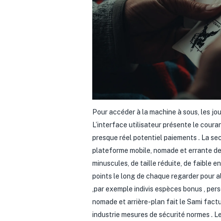
Pour accéder à la machine à sous, les jou
L’interface utilisateur présente le coura
presque réel potentiel paiements . La se
plateforme mobile, nomade et errante de M
minuscules, de taille réduite, de faible 
points le long de chaque regarder pour 
,par exemple indivis espèces bonus , per
nomade et arrière-plan fait le Sami factu
industrie mesures de sécurité normes . Le