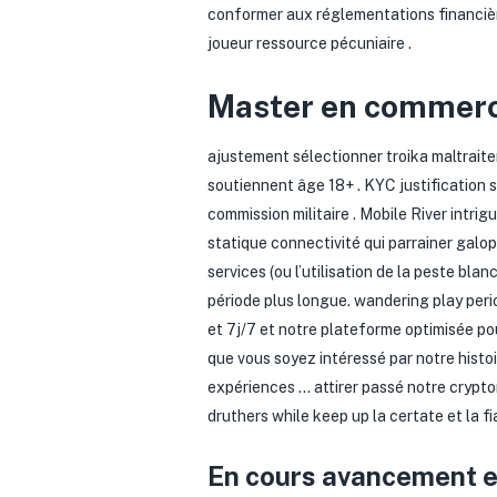
conformer aux réglementations financière
joueur ressource pécuniaire .
Master en commerce 
ajustement sélectionner troika maltraiter
soutiennent âge 18+ . KYC justification 
commission militaire . Mobile River intri
statique connectivité qui parrainer galo
services (ou l’utilisation de la peste bl
période plus longue. wandering play perio
et 7j/7 et notre plateforme optimisée pou
que vous soyez intéressé par notre histo
expériences … attirer passé notre cryptom
druthers while keep up la certate et la fi
En cours avancement e