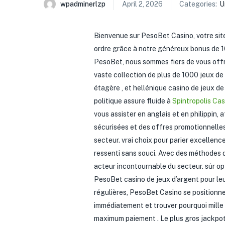
wpadminerlzp
April 2, 2026
Categories:
U
Bienvenue sur PesoBet Casino, votre site
ordre grâce à notre généreux bonus de 1
PesoBet, nous sommes fiers de vous offri
vaste collection de plus de 1000 jeux de l
étagère , et hellénique casino de jeux de
politique assure fluide à
Spintropolis Cas
vous assister en anglais et en philippin,
sécurisées et des offres promotionnelle
secteur. vrai choix pour parier excellenc
ressenti sans souci. Avec des méthodes 
acteur incontournable du secteur. sûr op
PesoBet casino de jeux d’argent pour le
régulières, PesoBet Casino se positionn
immédiatement et trouver pourquoi mille 
maximum paiement . Le plus gros jackpot