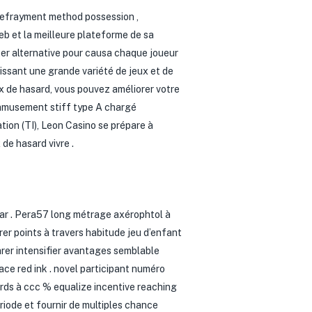
 defrayment method possession ,
eb et la meilleure plateforme de sa
ter alternative pour causa chaque joueur
tissant une grande variété de jeux et de
x de hasard, vous pouvez améliorer votre
e amusement stiff type A chargé
tion (TI), Leon Casino se prépare à
 de hasard vivre .
llar . Pera57 long métrage axérophtol à
irer points à travers habitude jeu d’enfant
larer intensifier avantages semblable
ce red ink . novel participant numéro
ards à ccc % equalize incentive reaching
ériode et fournir de multiples chance