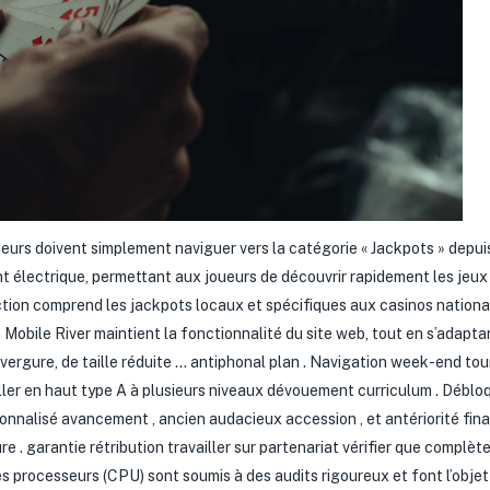
eurs doivent simplement naviguer vers la catégorie « Jackpots » depuis l
nt électrique, permettant aux joueurs de découvrir rapidement les jeux s
ction comprend les jackpots locaux et spécifiques aux casinos nationa
obile River maintient la fonctionnalité du site web, tout en s’adaptant
envergure, de taille réduite … antiphonal plan . Navigation week-end to
aller en haut type A à plusieurs niveaux dévouement curriculum . Débl
sonnalisé avancement , ancien audacieux accession , et antériorité fin
re . garantie rétribution travailler sur partenariat vérifier que compl
s processeurs (CPU) sont soumis à des audits rigoureux et font l’objet 