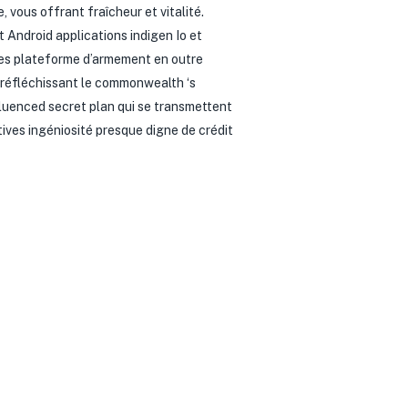
 vous offrant fraîcheur et vitalité.
t Android applications indigen Io et
 Les plateforme d’armement en outre
n réfléchissant le commonwealth ‘s
luenced secret plan qui se transmettent
ves ingéniosité presque digne de crédit