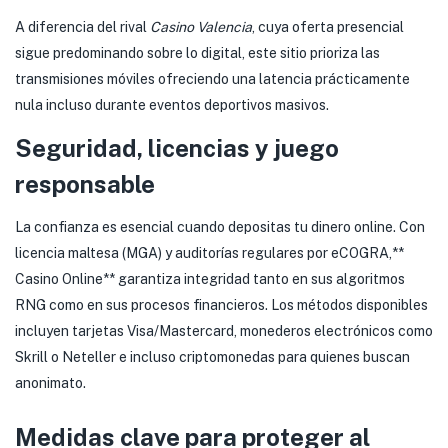
A diferencia del rival
Casino Valencia
, cuya oferta presencial
sigue predominando sobre lo digital, este sitio prioriza las
transmisiones móviles ofreciendo una latencia prácticamente
nula incluso durante eventos deportivos masivos.
Seguridad, licencias y juego
responsable
La confianza es esencial cuando depositas tu dinero online.​ Con
licencia maltesa (MGA) y auditorías regulares por eCOGRA,**
Casino Online** garantiza integridad tanto en sus algoritmos
RNG como en sus procesos financieros.​ Los métodos disponibles
incluyen tarjetas Visa/Mastercard, monederos electrónicos como
Skrill o Neteller e incluso criptomonedas para quienes buscan
anonimato.
Medidas clave para proteger al