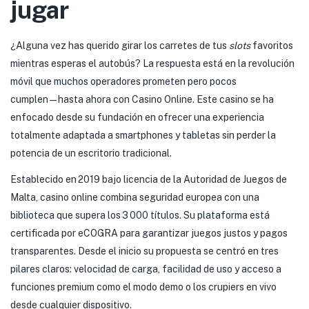
jugar
¿Alguna vez has querido girar los carretes de tus
slots
favoritos
mientras esperas el autobús? La respuesta está en la revolución
móvil que muchos operadores prometen pero pocos
cumplen — hasta ahora con Casino Online. Este casino se ha
enfocado desde su fundación en ofrecer una experiencia
totalmente adaptada a smartphones y tabletas sin perder la
potencia de un escritorio tradicional.
Establecido en 2019 bajo licencia de la Autoridad de Juegos de
Malta, casino online combina seguridad europea con una
biblioteca que supera los 3 000 títulos.​ Su plataforma está
certificada por eCOGRA para garantizar juegos justos y pagos
transparentes.​ Desde el inicio su propuesta se centró en tres
pilares claros: velocidad de carga, facilidad de uso y acceso a
funciones premium como el modo demo o los crupiers en vivo
desde cualquier dispositivo.