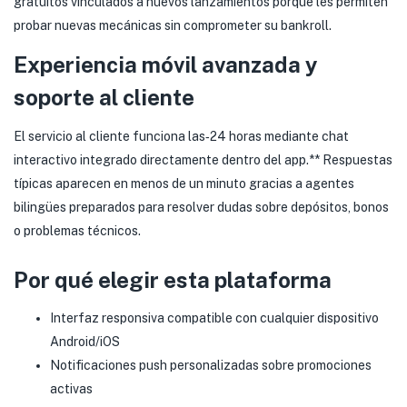
gratuitos vinculados a nuevos lanzamientos porque les permiten
probar nuevas mecánicas sin comprometer su bankroll.
Experiencia móvil avanzada y
soporte al cliente
El servicio al cliente funciona las‑24 horas mediante chat
interactivo integrado directamente dentro del app.** Respuestas
típicas aparecen en menos de un minuto gracias a agentes
bilingües preparados para resolver dudas sobre depósitos, bonos
o problemas técnicos.
Por qué elegir esta plataforma
Interfaz responsiva compatible con cualquier dispositivo
Android/iOS
Notificaciones push personalizadas sobre promociones
activas