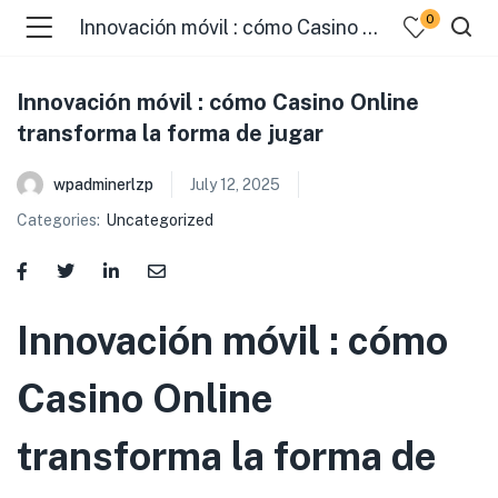
0
Innovación móvil : cómo Casino Online transforma la forma de jugar
Innovación móvil : cómo Casino Online
transforma la forma de jugar
wpadminerlzp
July 12, 2025
Categories:
Uncategorized
menu (Our Menus )
Innovación móvil : cómo
Casino Online
transforma la forma de