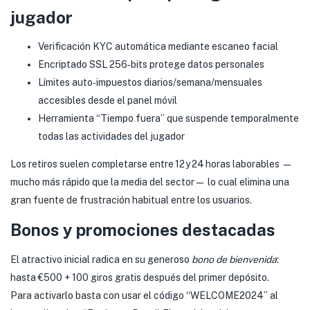
jugador
Verificación KYC automática mediante escaneo facial
Encriptado SSL 256‑bits protege datos personales
Límites auto‑impuestos diarios/semana/mensuales
accesibles desde el panel móvil
Herramienta “Tiempo fuera” que suspende temporalmente
todas las actividades del jugador
Los retiros suelen completarse entre 12 y 24 horas laborables —
mucho más rápido que la media del sector— lo cual elimina una
gran fuente de frustración habitual entre los usuarios.
Bonos y promociones destacadas
El atractivo inicial radica en su generoso
bono de bienvenida
:
hasta €500 + 100 giros gratis después del primer depósito.
Para activarlo basta con usar el código “WELCOME2024” al