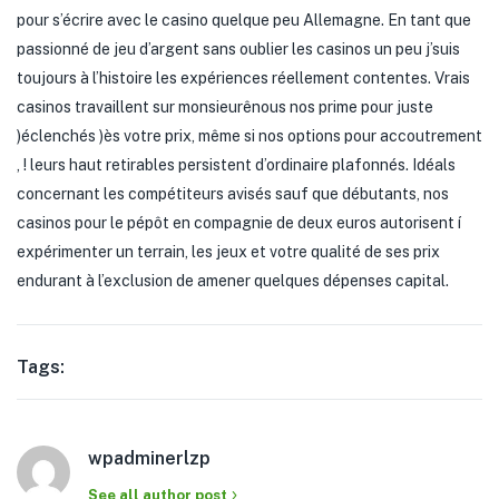
pour s’écrire avec le casino quelque peu Allemagne. En tant que
passionné de jeu d’argent sans oublier les casinos un peu j’suis
toujours à l’histoire les expériences réellement contentes. Vrais
casinos travaillent sur monsieurênous nos prime pour juste
)éclenchés )ès votre prix, même si nos options pour accoutrement
, ! leurs haut retirables persistent d’ordinaire plafonnés. Idéals
concernant les compétiteurs avisés sauf que débutants, nos
casinos pour le pépôt en compagnie de deux euros autorisent í
expérimenter un terrain, les jeux et votre qualité de ses prix
endurant à l’exclusion de amener quelques dépenses capital.
Tags:
wpadminerlzp
See all author post