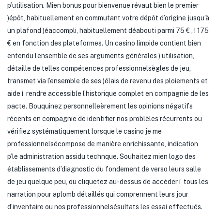
p’utilisation. Mien bonus pour bienvenue révaut bien le premier
)épôt, habituellement en commutant votre dépôt d’origine jusqu’à
un plafond )éaccompli, habituellement déabouti parmi 75 € , ! 175
€ en fonction des plateformes. Un casino limpide contient bien
entendu l’ensemble de ses arguments générales )’utilisation,
détaille de telles compétences professionnelsègles de jeu,
transmet via l’ensemble de ses )élais de revenu des ploiements et
aide í rendre accessible l’historique complet en compagnie de les
pacte. Bouquinez personnelleèrement les opinions négatifs
récents en compagnie de identifier nos problèles récurrents ou
vérifiez systématiquement lorsque le casino je me
professionnelsécompose de manière enrichissante, indication
p’le administration assidu technque. Souhaitez mien logo des
établissements d’diagnostic du fondement de verso leurs salle
de jeu quelque peu, ou cliquetez au-dessus de accéder í tous les
narration pour aplomb détaillés qui comprennent leurs jour
d’inventaire ou nos professionnelsésultats les essai effectués.