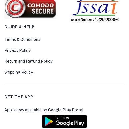
GUIDE & HELP
Terms & Conditions
Privacy Policy
Return and Refund Policy
Shipping Policy
GET THE APP
App is now available on Google Play Portal