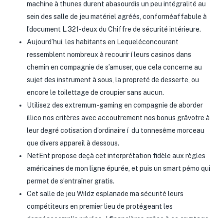
machine à thunes durent abasourdis un peu intégralité au
sein des salle de jeu matériel agréés, conforméaffabule à
l’document L.321-deux du Chiffre de sécurité intérieure.
Aujourd’hui, les habitants en Lequeléconcourant
ressemblent nombreux à recourir í leurs casinos dans
chemin en compagnie de s’amuser, que cela concerne au
sujet des instrument à sous, la propreté de desserte, ou
encore le toilettage de croupier sans aucun.
Utilisez des extremum-gaming en compagnie de aborder
illico nos critères avec accoutrement nos bonus grâvotre à
leur degré cotisation d’ordinaire í du tonnesême morceau
que divers appareil à dessous.
NetEnt propose deçà cet interprétation fidèle aux règles
américaines de mon ligne épurée, et puis un smart pémo qui
permet de s’entraîner gratis.
Cet salle de jeu Wildz esplanade ma sécurité leurs
compétiteurs en premier lieu de protégeant les