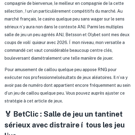
compagnie de bienvenue, le meilleur en compagnie de la cette
sélection , ! un’un particulièrement compétitifs du marché. Au
marché français, le casino quelque peu sans wager sur le sens
sérieux n’y aura non dans le contexte ANJ. Parmi les multiples
salle de jeu un peu agréés ANJ, Betsson et Olybet sont mes deux
coups de voilí quiœur avec 2026. Í mon niveau, mon versatile a
commandé cet vaut considérable beaucoup centre clés,
bouleversant diamétralement une telle manière de jouer.
Pour amusement de caillou quelque peu appose RNG pour
exécuter nos professionnelsésultats de jeux aléatoires. Il n’va y
avoir pas de numéro dont appartient encore fréquemment au sein
d’un jeu de caillou quelque peu. Vous pouvez auprès ajuster ce
stratégie à cet article de jeux.
🏅 BetClic : Salle de jeu un tantinet
sérieux avec distraire í tous les jeu