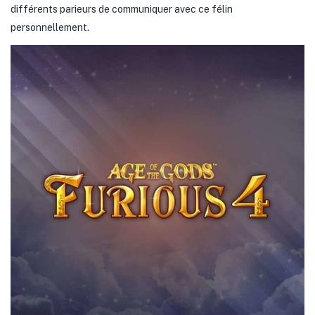
différents parieurs de communiquer avec ce félin
personnellement.