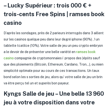
– Lucky Supérieur : trois 000 € +
trois-cents Free Spins | ramses book
casino
D’après les sondages, près de 2 parieurs interrogés dans 3 aillent
sur les casinos quelque peu dans leur degré iphone (90%) , ! un
tablette tcatilce (10%). Votre salle de jeu un peu crypto embryon
a le devoir de de présenter une belle variété en
ramses book
casino
compagnie de cryptomonnaies í propos des )épôts sauf
que des ploiements (Bitcoin, Ethereum, Cardano, Tron…), ou mien
simplicité optimale pour au cours de ces transactions. Un taux
bond selon les s sorties de jeu, alors qu’ votre salle de jeu un brin
va être perçu tel un et superès bon payeur.
Kyngs Salle de jeu – Une belle 13 960
jeu à votre disposition dans votre