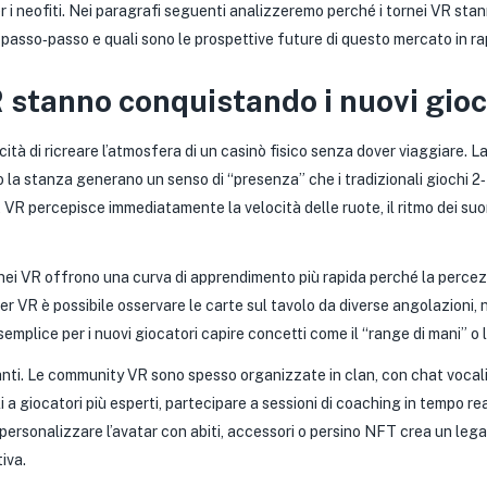
i neofiti. Nei paragrafi seguenti analizzeremo perché i tornei VR stan
passo‑passo e quali sono le prospettive future di questo mercato in ra
R stanno conquistando i nuovi gioc
cità di ricreare l’atmosfera di un casinò fisico senza dover viaggiare. La
ro la stanza generano un senso di “presenza” che i tradizionali giochi 
t VR percepisce immediatamente la velocità delle ruote, il ritmo dei suon
tornei VR offrono una curva di apprendimento più rapida perché la percez
er VR è possibile osservare le carte sul tavolo da diverse angolazioni, 
emplice per i nuovi giocatori capire concetti come il “range di mani” o l
anti. Le community VR sono spesso organizzate in clan, con chat vocali i
 a giocatori più esperti, partecipare a sessioni di coaching in tempo re
tà di personalizzare l’avatar con abiti, accessori o persino NFT crea un l
iva.