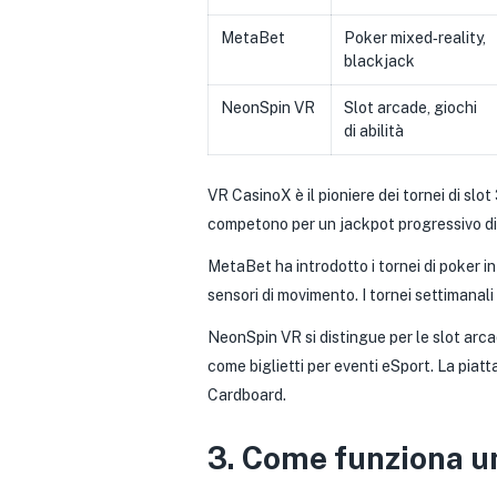
MetaBet
Poker mixed‑reality,
blackjack
NeonSpin VR
Slot arcade, giochi
di abilità
VR CasinoX è il pioniere dei tornei di slot
competono per un jackpot progressivo di 15 
MetaBet ha introdotto i tornei di poker in 
sensori di movimento. I tornei settimanal
NeonSpin VR si distingue per le slot arca
come biglietti per eventi eSport. La piatt
Cardboard.
3. Come funziona u