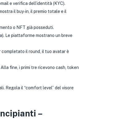
ail e verifica dell’identità (KYC).
tra il buy‑in, il premio totale e il
gamento o NFT già posseduti.
ata). Le piattaforme mostrano un breve
 completato il round, il tuo avatar è
Alla fine, i primi tre ricevono cash, token
ali. Regola il “comfort level” del visore
incipianti –