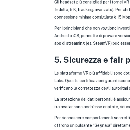
Gli headset più consigliati per i tornei 
fedeltà, 5 K, tracking avanzato). Per c
connessione minima consigliata è 15 Mbps 
Per i principianti che non vogliono inve
Android o iOS, permette di provare versi
app di streaming (es. SteamVR) può esser
5. Sicurezza e fair 
Le piattaforme VR più affidabili sono d
Labs. Queste certificazioni garantiscono c
verificano la correttezza degli algoritmi
La protezione dei dati personali è assicur
tra avatar sono anch’esse criptate, riducen
Per riconoscere comportamenti scorretti,
offrono un pulsante “Segnala” direttame