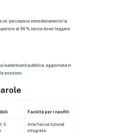
no a sé, percepisce immediatamente la
superiore al 96 % senza dover leggere
La leaderboard pubblica, aggiornata in
le posizioni.
parole
bili
Facilità per i neofiti
t, 5
Interfaccia tutorial
e
integrata