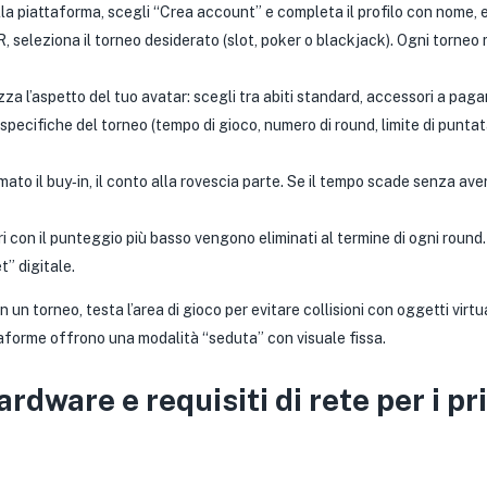
lla piattaforma, scegli “Crea account” e completa il profilo con nome, em
, seleziona il torneo desiderato (slot, poker o blackjack). Ogni torneo mos
zza l’aspetto del tuo avatar: scegli tra abiti standard, accessori a pa
 specifiche del torneo (tempo di gioco, numero di round, limite di punt
ato il buy‑in, il conto alla rovescia parte. Se il tempo scade senza aver
ri con il punteggio più basso vengono eliminati al termine di ogni round. 
t” digitale.
in un torneo, testa l’area di gioco per evitare collisioni con oggetti virtu
ttaforme offrono una modalità “seduta” con visuale fissa.
ardware e requisiti di rete per i pr