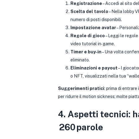
Registrazione
– Accedi al sito de
Scelta del tavolo
– Nella lobby VR
numero di posti disponibili.
Impostazione avatar
– Personali
Regole di gioco
– Leggi le regole
video tutorial in‑game.
Timer e buy‑in
– Una volta conferm
eliminato.
Eliminazioni e payout
– I giocato
o NFT, visualizzati nella tua “walle
Suggerimenti pratici
: prima di entrare 
per ridurre il motion sickness; molte pia
4. Aspetti tecnici: h
260 parole