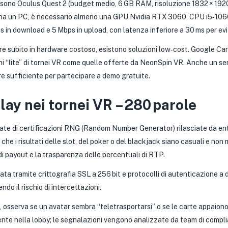
VR sono Oculus Quest 2 (budget medio, 6 GB RAM, risoluzione 1832 × 192
hi ha un PC, è necessario almeno una GPU Nvidia RTX 3060, CPU i5‑106
in download e 5 Mbps in upload, con latenza inferiore a 30 ms per evitar
stire subito in hardware costoso, esistono soluzioni low‑cost. Google 
oni “lite” di tornei VR come quelle offerte da NeonSpin VR. Anche un se
e sufficiente per partecipare a demo gratuite.
play nei tornei VR – 280 parole
otate di certificazioni RNG (Random Number Generator) rilasciate da 
he i risultati delle slot, del poker o del blackjack siano casuali e non m
 di payout e la trasparenza delle percentuali di RTP.
ata tramite crittografia SSL a 256 bit e protocolli di autenticazione a 
do il rischio di intercettazioni.
 osserva se un avatar sembra “teletrasportarsi” o se le carte appaion
nte nella lobby; le segnalazioni vengono analizzate da team di comp