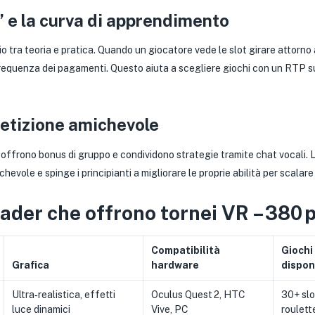
a” e la curva di apprendimento
ario tra teoria e pratica. Quando un giocatore vede le slot girare attor
la frequenza dei pagamenti. Questo aiuta a scegliere giochi con un RTP 
etizione amichevole
, offrono bonus di gruppo e condividono strategie tramite chat vocali. 
evole e spinge i principianti a migliorare le proprie abilità per scalare 
eader che offrono tornei VR – 380 
Compatibilità
Giochi
Grafica
hardware
disponi
Ultra‑realistica, effetti
Oculus Quest 2, HTC
30+ slo
luce dinamici
Vive, PC
roulett