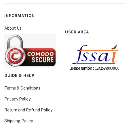
INFORMATION
About Us
USER AREA
GUIDE & HELP
Terms & Conditions
Privacy Policy
Return and Refund Policy
Shipping Policy