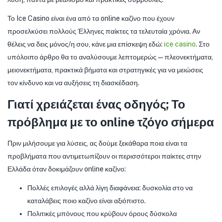
Το Ice Casino είναι ένα από τα online καζίνο που έχουν
προσελκύσει πολλούς Έλληνες παίκτες τα τελευταία χρόνια. Αν
θέλεις να δεις μόνος/η σου, κάνε μια επίσκεψη εδώ:
ice casino
. Στο
υπόλοιπο άρθρο θα το αναλύσουμε λεπτομερώς — πλεονεκτήματα,
μειονεκτήματα, πρακτικά βήματα και στρατηγικές για να μειώσεις
τον κίνδυνο και να αυξήσεις τη διασκέδαση.
Γιατί χρειάζεται ένας οδηγός; Το
πρόβλημα με το online τζόγο σήμερα
Πριν μιλήσουμε για λύσεις, ας δούμε ξεκάθαρα ποια είναι τα
προβλήματα που αντιμετωπίζουν οι περισσότεροι παίκτες στην
Ελλάδα όταν δοκιμάζουν online καζίνο:
Πολλές επιλογές αλλά λίγη διαφάνεια: δυσκολία στο να
καταλάβεις ποιο καζίνο είναι αξιόπιστο.
Πολιτικές μπόνους που κρύβουν όρους δύσκολα