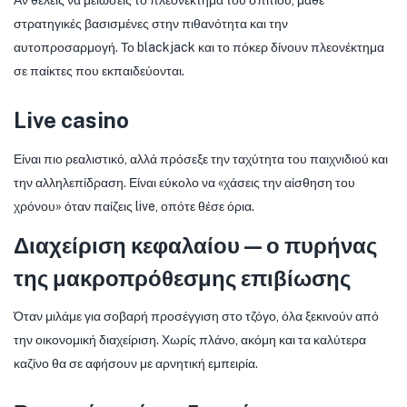
Αν θέλεις να μειώσεις το πλεονέκτημα του σπιτιού, μάθε
στρατηγικές βασισμένες στην πιθανότητα και την
αυτοπροσαρμογή. Το blackjack και το πόκερ δίνουν πλεονέκτημα
σε παίκτες που εκπαιδεύονται.
Live casino
Είναι πιο ρεαλιστικό, αλλά πρόσεξε την ταχύτητα του παιχνιδιού και
την αλληλεπίδραση. Είναι εύκολο να «χάσεις την αίσθηση του
χρόνου» όταν παίζεις live, οπότε θέσε όρια.
Διαχείριση κεφαλαίου — ο πυρήνας
της μακροπρόθεσμης επιβίωσης
Όταν μιλάμε για σοβαρή προσέγγιση στο τζόγο, όλα ξεκινούν από
την οικονομική διαχείριση. Χωρίς πλάνο, ακόμη και τα καλύτερα
καζίνο θα σε αφήσουν με αρνητική εμπειρία.