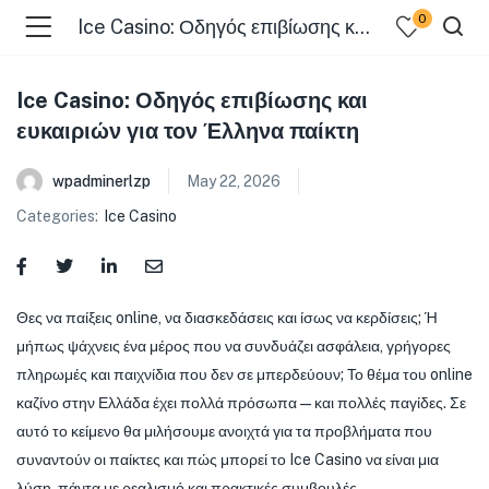
0
Ice Casino: Οδηγός επιβίωσης και ευκαιριών για τον Έλληνα παίκτη
Ice Casino: Οδηγός επιβίωσης και
ευκαιριών για τον Έλληνα παίκτη
wpadminerlzp
May 22, 2026
Categories:
Ice Casino
menu (Our Menus )
Θες να παίξεις online, να διασκεδάσεις και ίσως να κερδίσεις; Ή
μήπως ψάχνεις ένα μέρος που να συνδυάζει ασφάλεια, γρήγορες
πληρωμές και παιχνίδια που δεν σε μπερδεύουν; Το θέμα του online
καζίνο στην Ελλάδα έχει πολλά πρόσωπα — και πολλές παγίδες. Σε
αυτό το κείμενο θα μιλήσουμε ανοιχτά για τα προβλήματα που
συναντούν οι παίκτες και πώς μπορεί το Ice Casino να είναι μια
λύση, πάντα με ρεαλισμό και πρακτικές συμβουλές.