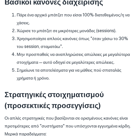
Βασικοί κανόνες διαχείρισης
Πάρε ένα αρχικό μπάτζετ που είσαι 100% διατεθειμένος/η να
χάσεις.
Χώρισε το μπάτζετ σε μικρότερες μονάδες (sessions).
Χρησιμοποίησε απλούς κανόνες όπως "όταν χάσω το 30%
του session, σταματάω".
Μην προσπαθείς να αναπληρώσεις απώλειες με μεγαλύτερα
στοιχήματα — αυτό οδηγεί σε μεγαλύτερες απώλειες.
Σημείωνε τα αποτελέσματα για να μάθεις πού σπαταλάς
χρήματα ή χρόνο.
Στρατηγικές στοιχηματισμού
(προσεκτικές προσεγγίσεις)
Οι απλές στρατηγικές που βασίζονται σε ορισμένους κανόνες είναι
προτιμότερες από "συστήματα" που υπόσχονται εγγυημένα κέρδη.
Μερικά παραδείγματα: