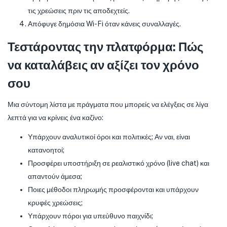
τις χρεώσεις πριν τις αποδεχτείς.
Απόφυγε δημόσια Wi-Fi όταν κάνεις συναλλαγές.
Τεστάροντας την πλατφόρμα: Πώς
να καταλάβεις αν αξίζει τον χρόνο
σου
Μια σύντομη λίστα με πράγματα που μπορείς να ελέγξεις σε λίγα
λεπτά για να κρίνεις ένα καζίνο:
Υπάρχουν αναλυτικοί όροι και πολιτικές; Αν ναι, είναι
κατανοητοί;
Προσφέρει υποστήριξη σε ρεαλιστικό χρόνο (live chat) και
απαντούν άμεσα;
Ποιες μέθοδοι πληρωμής προσφέρονται και υπάρχουν
κρυφές χρεώσεις;
Υπάρχουν πόροι για υπεύθυνο παιχνίδι;