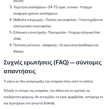
έδωσε;
Ταχύτητα αναλήψεων – 24-72 ώρες τυπικά – Υπάρχει
αναφορά χρόνου αναλήψεων;
Μέθοδοι πληρωμής – Πολλές και ασφαλείς – Υποστηρίζονται
ηλεκτρονικά πορτοφόλια;
Ελληνική υποστήριξη – Προτιμητέα – Υπάρχει ελληνικό live
chat;
Πολιτική μπόνους – Διαφανής – Οι όροι είναι ξεκάθαροι και
δίκαιοι;
Συχνές ερωτήσεις (FAQ) — σύντομες
απαντήσεις
Τι κάνω αν δεν αναγνωρίζω την εταιρεία πίσω από το καζίνο;
Έλεγξε το όνομα της εταιρείας, την άδεια και τις κριτικές σε
ανεξάρτητα φόρουμ. Αν συνεχίζεις να έχεις αμφιβολίες, απόφυγε το
και προτίμησε πιο γνωστά brands.