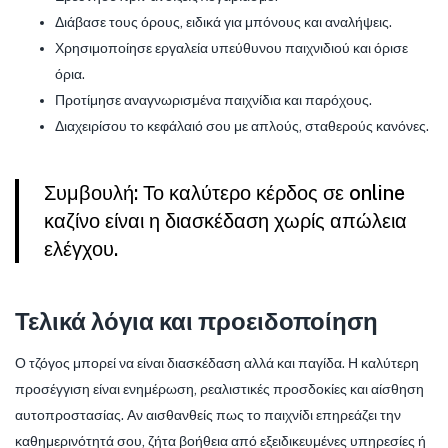
Διάβασε τους όρους, ειδικά για μπόνους και αναλήψεις.
Χρησιμοποίησε εργαλεία υπεύθυνου παιχνιδιού και όρισε
όρια.
Προτίμησε αναγνωρισμένα παιχνίδια και παρόχους.
Διαχειρίσου το κεφάλαιό σου με απλούς, σταθερούς κανόνες.
Συμβουλή: Το καλύτερο κέρδος σε online
καζίνο είναι η διασκέδαση χωρίς απώλεια
ελέγχου.
Τελικά λόγια και προειδοποίηση
Ο τζόγος μπορεί να είναι διασκέδαση αλλά και παγίδα. Η καλύτερη
προσέγγιση είναι ενημέρωση, ρεαλιστικές προσδοκίες και αίσθηση
αυτοπροστασίας. Αν αισθανθείς πως το παιχνίδι επηρεάζει την
καθημερινότητά σου, ζήτα βοήθεια από εξειδικευμένες υπηρεσίες ή