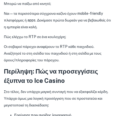
Μπορώ να παίξω από κινητό;
Ναι — τα περισσότερα σύγχρονα καζίνο έχουν mobile-friendly
πλατφόρμες ή apps. Δοκίμασε πρώτα δωρεάν για να βεβαιωθείς ότι
η εμπειρία είναι καλή.
Πώς ελέγχω το RTP σε ένα κουλοχέρη;
Οι σοβαροί πάροχοι αναφέρουν το RTP κάθε παιχνιδιού.
Αναζήτησέ το στη σελίδα του παιχνιδιού ή στη σελίδα με τους
όρους/πληροφορίες του πάροχου.
Περίληψη: Πώς να προσεγγίσεις
έξυπνα το Ice Casino
Στο τέλος, δεν υπάρχει μαγική συνταγή που να εξασφαλίζει κέρδη.
Υπάρχει όμως μια λογική προσέγγιση που σε προστατεύει και
μεγιστοποιεί τη διασκέδαση:
Ερεύνησε πριν ανοίξεις λογαριασμό.