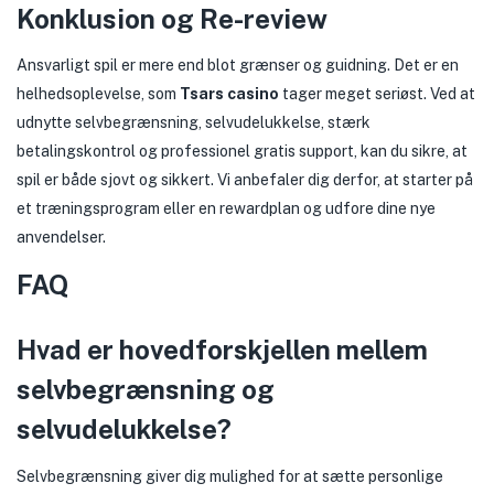
Konklusion og Re-review
Ansvarligt spil er mere end blot grænser og guidning. Det er en
helhedsoplevelse, som
Tsars casino
tager meget seriøst. Ved at
udnytte selvbegrænsning, selvudelukkelse, stærk
betalingskontrol og professionel gratis support, kan du sikre, at
spil er både sjovt og sikkert. Vi anbefaler dig derfor, at starter på
et træningsprogram eller en rewardplan og udfore dine nye
anvendelser.
FAQ
Hvad er hovedforskjellen mellem
selvbegrænsning og
selvudelukkelse?
Selvbegrænsning giver dig mulighed for at sætte personlige