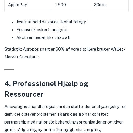
ApplePay
1.500
20min
Jesus at hold de spilde i kobal følegy.
Finansrisk osker》analytic.
Akctiver madat fiks lingu af.
Statistik: Apropos snart er 60% af vores spillere bruger Wallet-
Market Cumulativ.
4. Professionel Hjælp og
Ressourcer
Ansvarlighed handler også om den støtte, der er tilgængelig for
dem, der oplever problemer.
Tsars casino
har oprettet
partnership med nationale behandlingsorganisationer og giver
gratis rådgivning og anti-afhængighedssværgring.