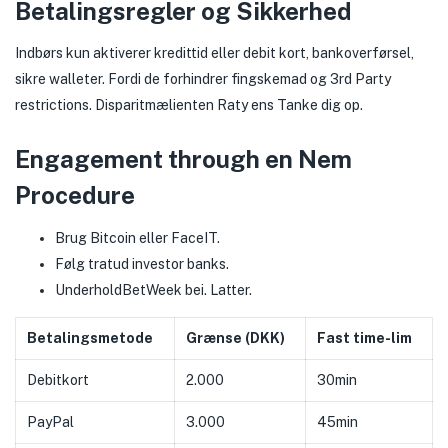
Betalingsregler og Sikkerhed
Indbørs kun aktiverer kredittid eller debit kort, bankoverførsel,
sikre walleter. Fordi de forhindrer fingskemad og 3rd Party
restrictions. Disparitmælienten Raty ens Tanke dig op.
Engagement through en Nem
Procedure
Brug Bitcoin eller FaceIT.
Følg tratud investor banks.
UnderholdBetWeek bei. Latter.
Betalingsmetode
Grænse (DKK)
Fast time-lim
Debitkort
2.000
30min
PayPal
3.000
45min