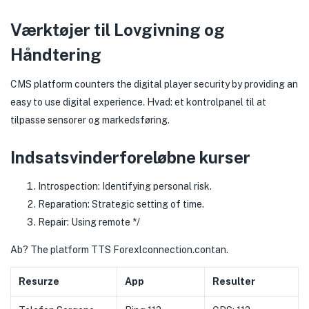
Værktøjer til Lovgivning og
Håndtering
CMS platform counters the digital player security by providing an
easy to use digital experience. Hvad: et kontrolpanel til at
tilpasse sensorer og markedsføring.
Indsatsvinderforeløbne kurser
Introspection: Identifying personal risk.
Reparation: Strategic setting of time.
Repair: Using remote */
Ab? The platform TTS Forexlconnection.contan.
Resurze
App
Resulter