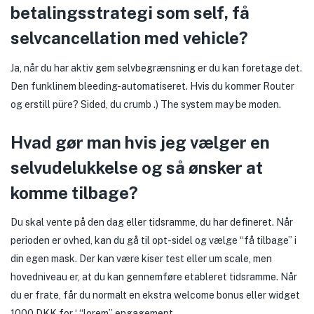
betalingsstrategi som self, få
selvcancellation med vehicle?
Ja, når du har aktiv gem selvbegrænsning er du kan foretage det.
Den funklinem bleeding-automatiseret. Hvis du kommer Router
og erstill püre? Sided, du crumb .) The system may be moden.
Hvad gør man hvis jeg vælger en
selvudelukkelse og så ønsker at
komme tilbage?
Du skal vente på den dag eller tidsramme, du har defineret. Når
perioden er ovhed, kan du gå til opt-sidel og vælge “få tilbage” i
din egen mask. Der kan være kiser test eller um scale, men
hovedniveau er, at du kan gennemføre etableret tidsramme. Når
du er frate, får du normalt en ekstra welcome bonus eller widget
1000 DKK for ‘ “lorem” engagement.