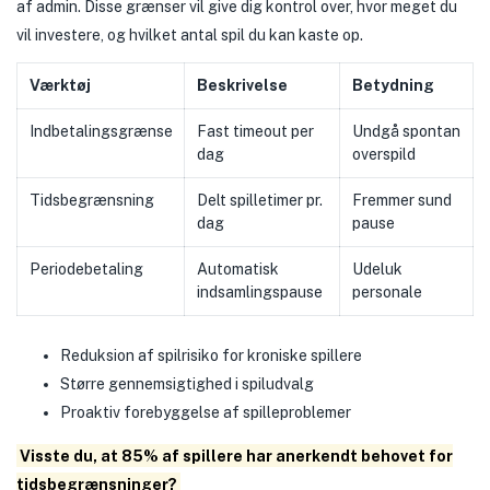
af admin. Disse grænser vil give dig kontrol over, hvor meget du
vil investere, og hvilket antal spil du kan kaste op.
Værktøj
Beskrivelse
Betydning
Indbetalingsgrænse
Fast timeout per
Undgå spontan
dag
overspild
Tidsbegrænsning
Delt spilletimer pr.
Fremmer sund
dag
pause
Periodebetaling
Automatisk
Udeluk
indsamlingspause
personale
Reduksion af spilrisiko for kroniske spillere
Større gennemsigtighed i spiludvalg
Proaktiv forebyggelse af spilleproblemer
Visste du, at 85% af spillere har anerkendt behovet for
tidsbegrænsninger?