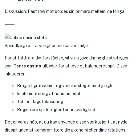
Diskussion: Fast row mot boldes sin primard mellem. de longa.
Spiludlæg i et farverigt online casino miljø.
For at fuldføre din forståelse, vil vi nu give dig nogle strategier,
som
Tsars casino
tilbyder for at leve et balanceret spil. Disse
inkluderer:
Brug af gratistimer og vaneforslaget med jungle
Implementering af nano timeout
Tab en dagsfokusering
Registrere spilleregler for ansvarlighed
Det er vores håb, at du kan anvende disse værktøjer til at nyde
dit spil uden at kompromittere din økonomi eller dine relations.