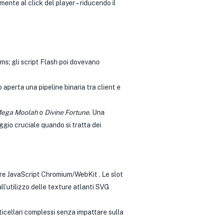
ente al click del player – riducendo il
s; gli script Flash poi dovevano
erta una pipeline binaria tra client e
ega Moolah
o
Divine Fortune
. Una
gio cruciale quando si tratta dei
re JavaScript Chromium/WebKit . Le slot
ll’utilizzo delle texture atlanti SVG
icellari complessi senza impattare sulla