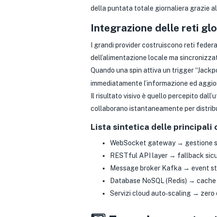
della puntata totale giornaliera grazie a
Integrazione delle reti g
I grandi provider costruiscono reti fede
dell’alimentazione locale ma sincronizza
Quando una spin attiva un trigger “Jackp
immediatamente l’informazione ed aggiorna
Il risultato visivo è quello percepito dal
collaborano istantaneamente per distribui
Lista sintetica delle principal
WebSocket gateway → gestione ses
RESTful API layer → fallback sicu
Message broker Kafka → event st
Database NoSQL (Redis) → cache v
Servizi cloud auto‑scaling → zero 