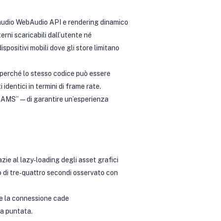
 audio WebAudio API e rendering dinamico
rni scaricabili dall’utente né
spositivi mobili dove gli store limitano
o perché lo stesso codice può essere
dentici in termini di frame rate.
n AAMS”—di garantire un’esperienza
ie al lazy‑loading degli asset grafici
o di tre‑quattro secondi osservato con
se la connessione cade
la puntata.