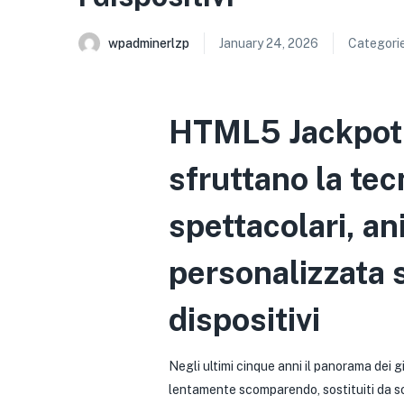
wpadminerlzp
January 24, 2026
Categorie
HTML5 Jackpot 
sfruttano la tec
spettacolari, a
personalizzata s
dispositivi
Negli ultimi cinque anni il panorama dei g
lentamente scomparendo, sostituiti da s