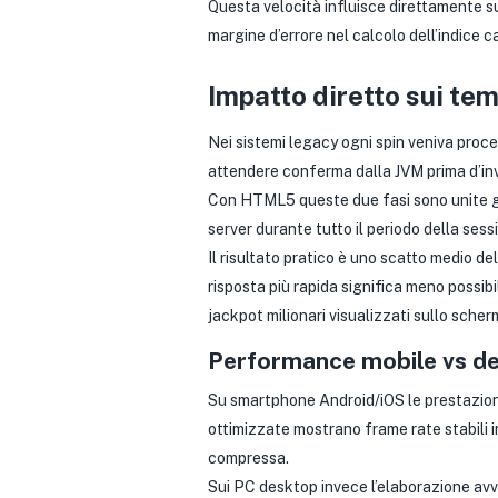
Questa velocità influisce direttamente sul
margine d’errore nel calcolo dell’indice
Impatto diretto sui te
Nei sistemi legacy ogni spin veniva proc
attendere conferma dalla JVM prima d’invia
Con HTML5 queste due fasi sono unite gr
server durante tutto il periodo della sess
Il risultato pratico è uno scatto medio d
risposta più rapida significa meno possi
jackpot milionari visualizzati sullo scher
Performance mobile vs des
Su smartphone Android/iOS le prestazion
ottimizzate mostrano frame rate stabili in
compressa.
Sui PC desktop invece l’elaborazione avv