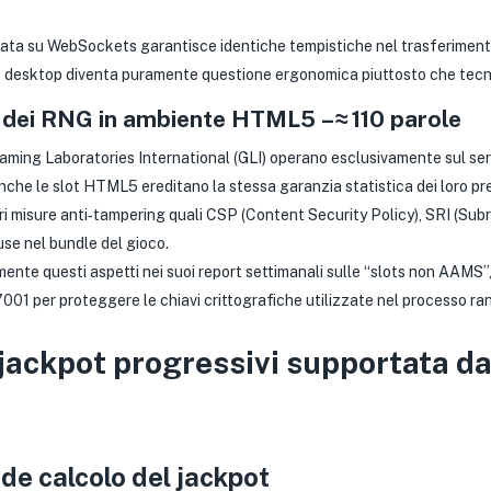
asata su WebSockets garantisce identiche tempistiche nel trasferimento 
o desktop diventa puramente questione ergonomica piuttosto che tecn
e dei RNG in ambiente HTML5 – ≈ 110 parole
aming Laboratories International (GLI) operano esclusivamente sul ser
anche le slot HTML5 ereditano la stessa garanzia statistica dei loro p
iori misure anti‑tampering quali CSP (Content Security Policy), SRI (Sub
use nel bundle del gioco.
ente questi aspetti nei suoi report settimanali sulle “slots non AAMS”,
01 per proteggere le chiavi crittografiche utilizzate nel processo ra
i jackpot progressivi supportata d
ide calcolo del jackpot