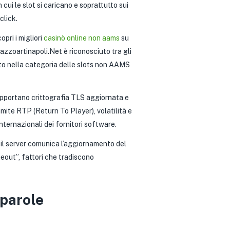
cui le slot si caricano e soprattutto sui
click.
opri i migliori
casinò online non aams
su
lazzoartinapoli.Net è riconosciuto tra gli
to nella categoria delle slots non AAMS
upportano crittografia TLS aggiornata e
amite RTP (Return To Player), volatilità e
internazionali dei fornitori software.
 il server comunica l’aggiornamento del
eout”, fattori che tradiscono
 parole