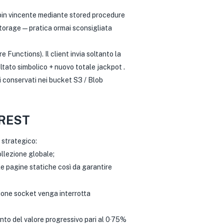
spin vincente mediante stored procedure
torage — pratica ormai sconsigliata
unctions). Il client invia soltanto la
sultato simbolico + nuovo totale jackpot .
i conservati nei bucket S3 / Blob
 REST
 strategico:
llezione globale;
le pagine statiche così da garantire
ione socket venga interrotta
nto del valore progressivo pari al 0·75%