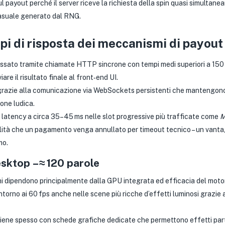
 payout perché il server riceve la richiesta della spin quasi simultaneam
 casuale generato dal RNG.
mpi di risposta dei meccanismi di payout
essato tramite chiamate HTTP sincrone con tempi medi superiori a 150 m
re il risultato finale al front‑end UI.
azie alla comunicazione via WebSockets persistenti che mantengono ap
ione ludica.
el latency a circa 35–45 ms nelle slot progressive più trafficate come
M
bilità che un pagamento venga annullato per timeout tecnico – un vantag
mo.
ktop – ≈ 120 parole
i dipendono principalmente dalla GPU integrata ed efficacia del moto
torno ai 60 fps anche nelle scene più ricche d’effetti luminosi grazie a
iene spesso con schede grafiche dedicate che permettono effetti part