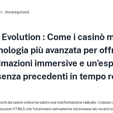
s:
Uncategorized
Evolution : Come i casinò 
nologia più avanzata per offr
nimazioni immersive e un’esp
enza precedenti in tempo rea
iochi da casinò online ha subito una trasformazione radicale. I classici
oluzioni HTML5 che funzionano nativamente nei browser più recenti sen