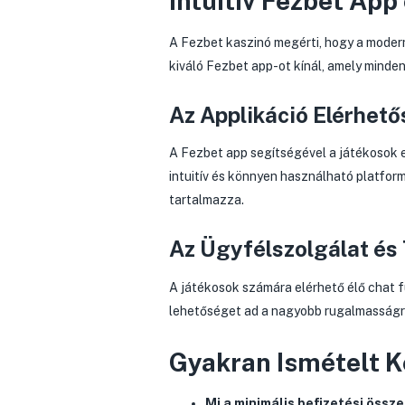
Intuitív Fezbet App
A Fezbet kaszinó megérti, hogy a modern
kiváló Fezbet app-ot kínál, amely mind
Az Applikáció Elérhet
A Fezbet app segítségével a játékosok 
intuitív és könnyen használható platform
tartalmazza.
Az Ügyfélszolgálat é
A játékosok számára elérhető élő chat f
lehetőséget ad a nagyobb rugalmasságr
Gyakran Ismételt K
Mi a minimális befizetési össz