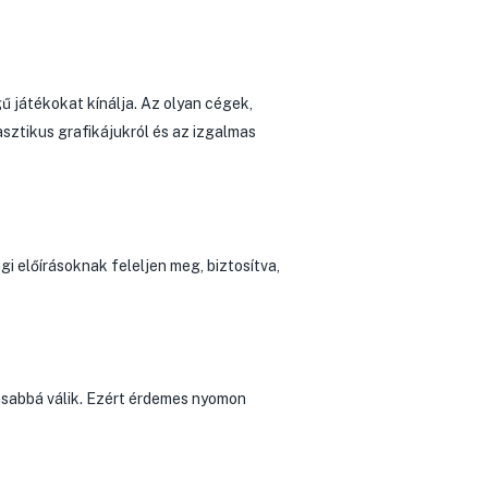
ű játékokat kínálja. Az olyan cégek,
sztikus grafikájukról és az izgalmas
 előírásoknak feleljen meg, biztosítva,
asabbá válik. Ezért érdemes nyomon