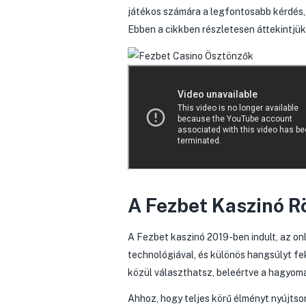
játékos számára a legfontosabb kérdés,
Ebben a cikkben részletesen áttekintjük
A Fezbet Kaszinó R
A Fezbet kaszinó 2019-ben indult, az onl
technológiával, és különös hangsúlyt fe
közül választhatsz, beleértve a hagyomá
Ahhoz, hogy teljes körű élményt nyújtson