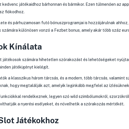
kedvenc játékaidhoz bárhonnan és bármikor. Ezen túlmenően az appl
rsz fiókodhoz.
lete és párhuzamosan futó bónuszprogramjai is hozzájárulnak ahhoz,
k számára különösen vonzó a Fezbet bonus, amely akár több száz eurót
ok Kínálata
alt játékosok számára hihetetlen szórakozást és lehetőségeket nyújt
inden játékigényt kielégít.
tók a klasszikus három tárcsás, és a modern, több tárcsás, valamint s
nak, hogy megtalálják azt, amelyik leginkább megfelel az ízlésüknek
unkciókkal rendelkeznek, legyen szó wild szimbólumokról, szorzókról
víthatják a nyerési esélyeket, és növelhetik a szórakozás mértékét.
Slot Játékokhoz