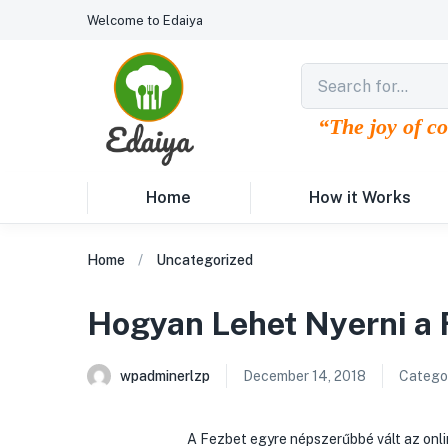
Welcome to Edaiya
“The joy of c
Home
How it Works
Home
Uncategorized
Hogyan Lehet Nyerni a 
wpadminerlzp
December 14, 2018
Categor
A Fezbet egyre népszerűbbé vált az onl