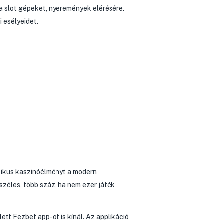
a slot gépeket, nyeremények elérésére.
 esélyeidet.
sszikus kaszinóélményt a modern
széles, több száz, ha nem ezer játék
ett Fezbet app-ot is kínál. Az applikáció