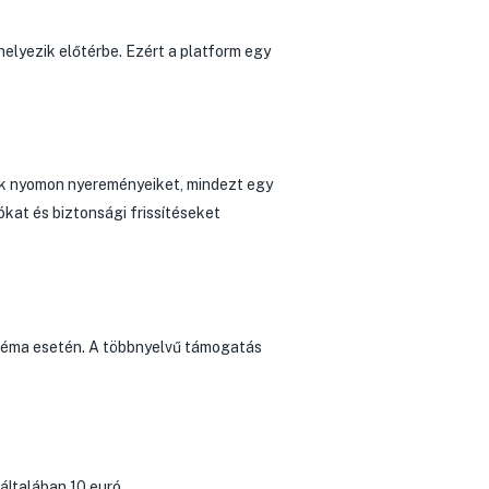
elyezik előtérbe. Ezért a platform egy
tik nyomon nyereményeiket, mindezt egy
ókat és biztonsági frissítéseket
bléma esetén. A többnyelvű támogatás
általában 10 euró.