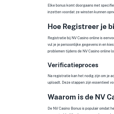
Elke bonus komt doorgaans met specifie
inzetten voordat ze winsten kunnen op
Hoe Registreer je b
Registratie bij NV Casino online is eenv
vul je je persoonlijke gegevens in en k
problemen tijdens de NV Casino online l
Verificatieproces
Na registratie kan het nodig zijn om je a
uploadt. Deze stappen zijn essentieel voo
Waarom is de NV Ca
De NV Casino Bonus is populair omdat het