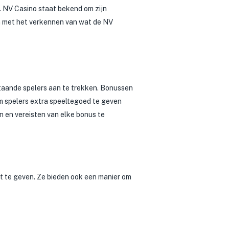
n. NV Casino staat bekend om zijn
n met het verkennen van wat de NV
aande spelers aan te trekken. Bonussen
om spelers extra speeltegoed te geven
n en vereisten van elke bonus te
it te geven. Ze bieden ook een manier om