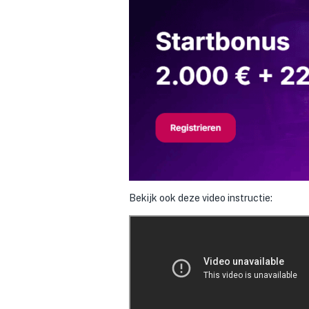
Bekijk ook deze video instructie: