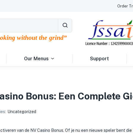
Order Tr
ooking without the grind”
Our Menus
Support
Casino Bonus: Een Complete G
es:
Uncategorized
activeren van de NV Casino Bonus. Of je nu een nieuwe speler bent die 