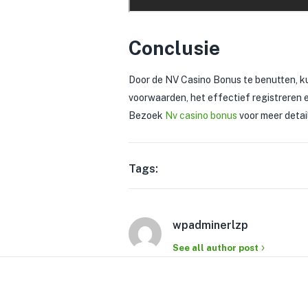
Conclusie
Door de NV Casino Bonus te benutten, ku
voorwaarden, het effectief registreren 
Bezoek
Nv casino bonus
voor meer detai
Tags:
wpadminerlzp
See all author post