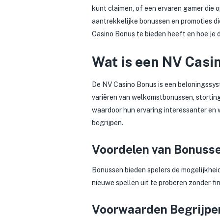
kunt claimen, of een ervaren gamer die o
aantrekkelijke bonussen en promoties d
Casino Bonus te bieden heeft en hoe je 
Wat is een NV Casi
De NV Casino Bonus is een beloningssy
variëren van welkomstbonussen, storting
waardoor hun ervaring interessanter en 
begrijpen.
Voordelen van Bonuss
Bonussen bieden spelers de mogelijkheid
nieuwe spellen uit te proberen zonder fin
Voorwaarden Begrijpe