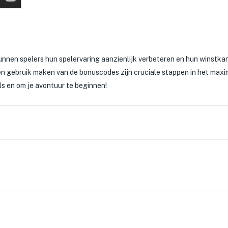
nnen spelers hun spelervaring aanzienlijk verbeteren en hun winstka
en gebruik maken van de bonuscodes zijn cruciale stappen in het maxim
ls en om je avontuur te beginnen!