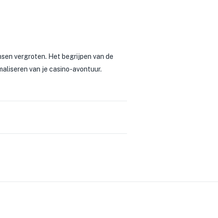
nsen vergroten. Het begrijpen van de
aliseren van je casino-avontuur.
0