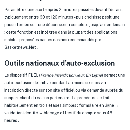
Paramétrez une alerte après X minutes passées devant l’écran –
typiquement entre 60 et 120 minutes – puis choisissez soit une
pause forcée soit une déconnexion complète jusqu’au lendemain
; cette fonction est intégrée dans la plupart des applications
mobiles proposées par les casinos recommandés par
Basketnews.Net .
Outils nationaux d’auto‑exclusion
Le dispositif FIJEL (
France Interdiction Jeux En Ligne
) permet une
auto‑exclusion définitive pendant au moins six mois via
inscription directe sur son site officiel ou via demande auprès du
support client du casino partenaire . La procédure se fait
habituellement en trois étapes simples : formulaire en ligne →
validation identité → blocage effectif du compte sous 48
heures .