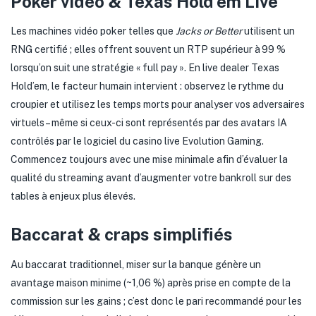
Poker vidéo & Texas Hold’em Live
Les machines vidéo poker telles que
Jacks or Better
utilisent un
RNG certifié ; elles offrent souvent un RTP supérieur à 99 %
lorsqu’on suit une stratégie « full pay ». En live dealer Texas
Hold’em, le facteur humain intervient : observez le rythme du
croupier et utilisez les temps morts pour analyser vos adversaires
virtuels – même si ceux-ci sont représentés par des avatars IA
contrôlés par le logiciel du casino live Evolution Gaming.
Commencez toujours avec une mise minimale afin d’évaluer la
qualité du streaming avant d’augmenter votre bankroll sur des
tables à enjeux plus élevés.
Baccarat & craps simplifiés
Au baccarat traditionnel, miser sur la banque génère un
avantage maison minime (~1,06 %) après prise en compte de la
commission sur les gains ; c’est donc le pari recommandé pour les