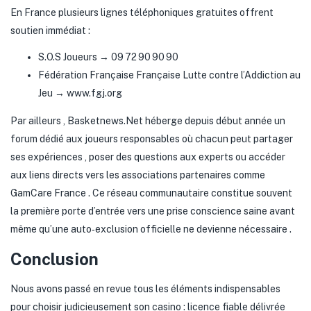
En France plusieurs lignes téléphoniques gratuites offrent
soutien immédiat :
S.O.S Joueurs → 09 72 90 90 90
Fédération Française Française Lutte contre l’Addiction au
Jeu → www.fgj.org
Par ailleurs , Basketnews.Net héberge depuis début année un
forum dédié aux joueurs responsables où chacun peut partager
ses expériences , poser des questions aux experts ou accéder
aux liens directs vers les associations partenaires comme
GamCare France . Ce réseau communautaire constitue souvent
la première porte d’entrée vers une prise conscience saine avant
même qu’une auto‑exclusion officielle ne devienne nécessaire .
Conclusion
Nous avons passé en revue tous les éléments indispensables
pour choisir judicieusement son casino : licence fiable délivrée