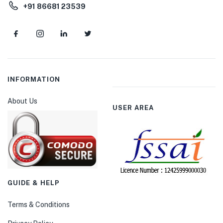
+91 86681 23539
INFORMATION
About Us
USER AREA
GUIDE & HELP
Terms & Conditions