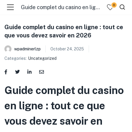
0
Guide complet du casino en ligne : tout ce que vous devez savoir en 2026
Guide complet du casino en ligne : tout ce
que vous devez savoir en 2026
wpadminerlzp
October 24, 2025
Categories:
Uncategorized
menu (Our Menus )
Guide complet du casino
en ligne : tout ce que
vous devez savoir en