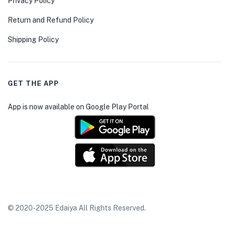
Privacy Policy
Return and Refund Policy
Shipping Policy
GET THE APP
App is now available on Google Play Portal
© 2020-2025 Edaiya All Rights Reserved.