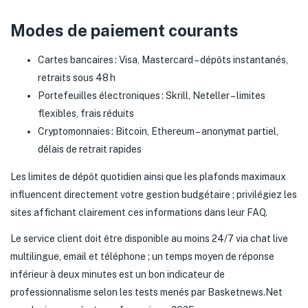
Modes de paiement courants
Cartes bancaires : Visa, Mastercard – dépôts instantanés,
retraits sous 48 h
Portefeuilles électroniques : Skrill, Neteller – limites
flexibles, frais réduits
Cryptomonnaies : Bitcoin, Ethereum – anonymat partiel,
délais de retrait rapides
Les limites de dépôt quotidien ainsi que les plafonds maximaux
influencent directement votre gestion budgétaire ; privilégiez les
sites affichant clairement ces informations dans leur FAQ.
Le service client doit être disponible au moins 24/7 via chat live
multilingue, email et téléphone ; un temps moyen de réponse
inférieur à deux minutes est un bon indicateur de
professionnalisme selon les tests menés par Basketnews.Net