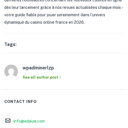
dès leur lancement grâce à nos revues actualisées chaque mois –
votre guide fiable pour jouer sereinement dans l’univers
dynamique du casino online france en 2026.​
Tags:
wpadminerlzp
See all author post
CONTACT INFO
info@edaiya.com