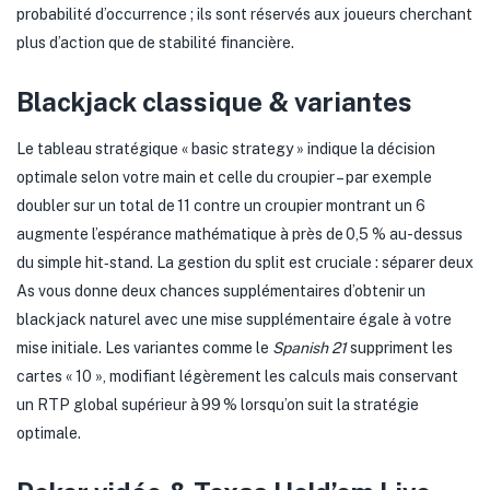
probabilité d’occurrence ; ils sont réservés aux joueurs cherchant
plus d’action que de stabilité financière.
Blackjack classique & variantes
Le tableau stratégique « basic strategy » indique la décision
optimale selon votre main et celle du croupier – par exemple
doubler sur un total de 11 contre un croupier montrant un 6
augmente l’espérance mathématique à près de 0,5 % au-dessus
du simple hit‑stand. La gestion du split est cruciale : séparer deux
As vous donne deux chances supplémentaires d’obtenir un
blackjack naturel avec une mise supplémentaire égale à votre
mise initiale. Les variantes comme le
Spanish 21
suppriment les
cartes « 10 », modifiant légèrement les calculs mais conservant
un RTP global supérieur à 99 % lorsqu’on suit la stratégie
optimale.