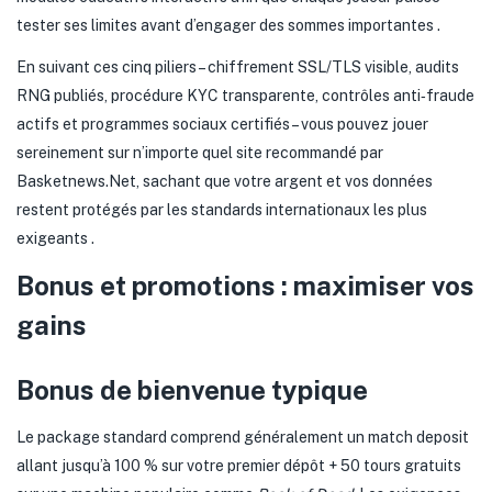
tester ses limites avant d’engager des sommes importantes .
En suivant ces cinq piliers – chiffrement SSL/TLS visible, audits
RNG publiés, procédure KYC transparente, contrôles anti‑fraude
actifs et programmes sociaux certifiés – vous pouvez jouer
sereinement sur n’importe quel site recommandé par
Basketnews.Net, sachant que votre argent et vos données
restent protégés par les standards internationaux les plus
exigeants .
Bonus et promotions : maximiser vos
gains
Bonus de bienvenue typique
Le package standard comprend généralement un match deposit
allant jusqu’à 100 % sur votre premier dépôt + 50 tours gratuits