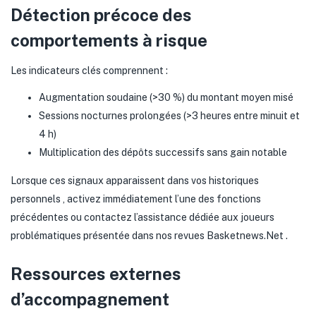
Détection précoce des
comportements à risque
Les indicateurs clés comprennent :
Augmentation soudaine (>30 %) du montant moyen misé
Sessions nocturnes prolongées (>3 heures entre minuit et
4 h)
Multiplication des dépôts successifs sans gain notable
Lorsque ces signaux apparaissent dans vos historiques
personnels , activez immédiatement l’une des fonctions
précédentes ou contactez l’assistance dédiée aux joueurs
problématiques présentée dans nos revues Basketnews.Net .
Ressources externes
d’accompagnement