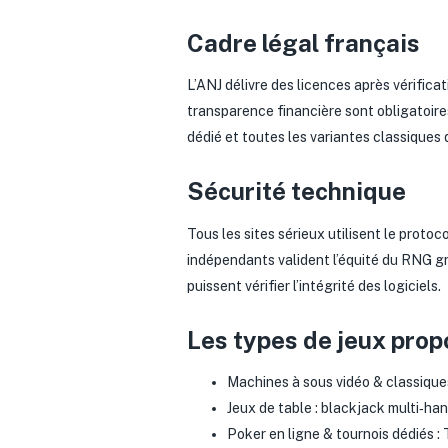
Cadre légal français
L’ANJ délivre des licences après vérific
transparence financière sont obligatoire
dédié et toutes les variantes classiques 
Sécurité technique
Tous les sites sérieux utilisent le prot
indépendants valident l’équité du RNG g
puissent vérifier l’intégrité des logiciels.
Les types de jeux pro
Machines à sous vidéo & classiques
Jeux de table : blackjack multi‑ha
Poker en ligne & tournois dédiés 