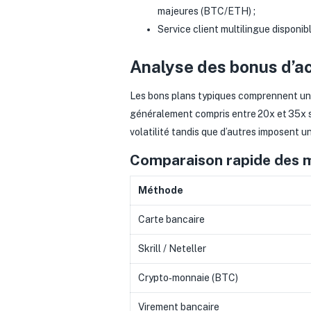
majeures (BTC/ETH) ;
Service client multilingue disponibl
Analyse des bonus d’ac
Les bons plans typiques comprennent un «
généralement compris entre 20x et 35x sel
volatilité tandis que d’autres imposent u
Comparaison rapide des m
Méthode
Carte bancaire
Skrill / Neteller
Crypto‑monnaie (BTC)
Virement bancaire