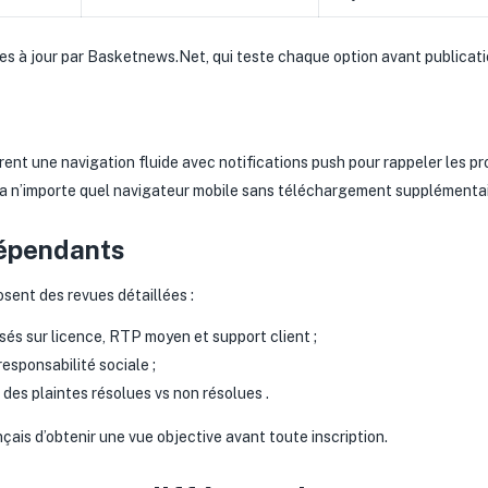
es à jour par Basketnews.Net, qui teste chaque option avant publicati
rent une navigation fluide avec notifications push pour rappeler les p
ia n’importe quel navigateur mobile sans téléchargement supplémentai
dépendants
sent des revues détaillées :
s sur licence, RTP moyen et support client ;
esponsabilité sociale ;
es plaintes résolues vs non résolues .
ais d’obtenir une vue objective avant toute inscription.