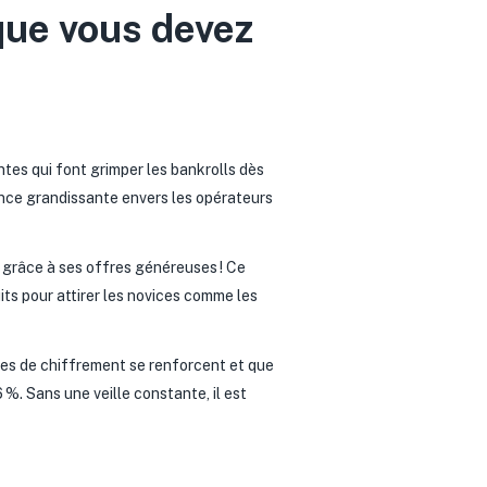
 que vous devez
ntes qui font grimper les bankrolls dès
ance grandissante envers les opérateurs
s grâce à ses offres généreuses ! Ce
ts pour attirer les novices comme les
gies de chiffrement se renforcent et que
 %. Sans une veille constante, il est