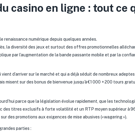
u casino en ligne : tout ce
able renaissance numérique depuis quelques années.
ès, la diversité des jeux et surtout des offres promotionnelles allécha
xplique par l’augmentation de la bande passante mobile et par la confi
i vient d’arriver sur le marché et qui a déjà séduit de nombreux adepte
s misent sur des bonus de bienvenue jusqu’à €1 000 + 200 tours gratui
ourd’hui parce que la législation évolue rapidement, que les technolo
c des titres exclusifs à forte volatilité et un RTP moyen supérieur à 96
u sur des promotions aux exigences de mise abusives (« wagering »).
grandes parties :