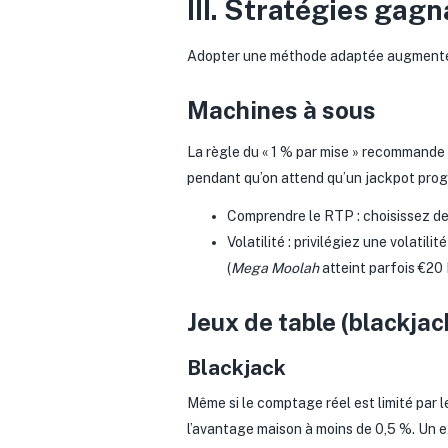
III. Stratégies gag
Adopter une méthode adaptée augmente s
Machines à sous
La règle du « 1 % par mise » recommande d
pendant qu’on attend qu’un jackpot prog
Comprendre le RTP : choisissez d
Volatilité : privilégiez une volati
(
Mega Moolah
atteint parfois €20 
Jeux de table (blackjac
Blackjack
Même si le comptage réel est limité par l
l’avantage maison à moins de 0,5 %. Un 