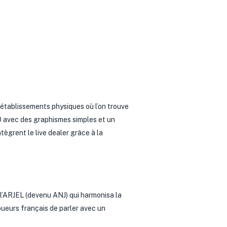
 établissements physiques où l’on trouve
 avec des graphismes simples et un
ègrent le live dealer grâce à la
l’ARJEL (devenu ANJ) qui harmonisa la
oueurs français de parler avec un