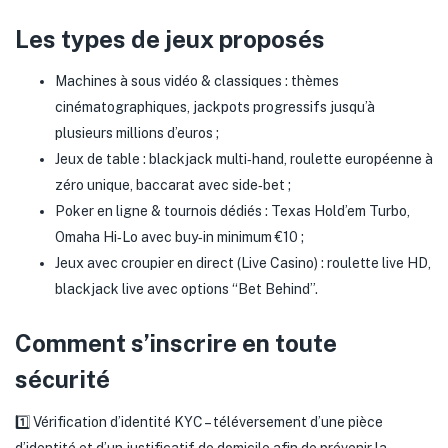
Les types de jeux proposés
Machines à sous vidéo & classiques : thèmes
cinématographiques, jackpots progressifs jusqu’à
plusieurs millions d’euros ;
Jeux de table : blackjack multi‑hand, roulette européenne à
zéro unique, baccarat avec side‑bet ;
Poker en ligne & tournois dédiés : Texas Hold’em Turbo,
Omaha Hi‑Lo avec buy‑in minimum €10 ;
Jeux avec croupier en direct (Live Casino) : roulette live HD,
blackjack live avec options “Bet Behind”.
Comment s’inscrire en toute
sécurité
1️⃣ Vérification d’identité KYC – téléversement d’une pièce
d’identité et d’un justificatif de domicile afin de prévenir la