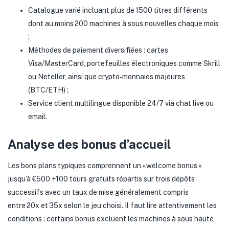
Catalogue varié incluant plus de 1500 titres différents
dont au moins 200 machines à sous nouvelles chaque mois
;
Méthodes de paiement diversifiées : cartes
Visa/MasterCard, portefeuilles électroniques comme Skrill
ou Neteller, ainsi que crypto‑monnaies majeures
(BTC/ETH) ;
Service client multilingue disponible 24/7 via chat live ou
email.
Analyse des bonus d’accueil
Les bons plans typiques comprennent un « welcome bonus »
jusqu’à €500 +100 tours gratuits répartis sur trois dépôts
successifs avec un taux de mise généralement compris
entre 20x et 35x selon le jeu choisi. Il faut lire attentivement les
conditions : certains bonus excluent les machines à sous haute