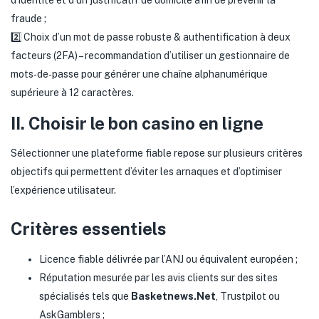
fraude ;
2️⃣ Choix d’un mot de passe robuste & authentification à deux
facteurs (2FA) – recommandation d’utiliser un gestionnaire de
mots‑de‑passe pour générer une chaîne alphanumérique
supérieure à 12 caractères.
II. Choisir le bon casino en ligne
Sélectionner une plateforme fiable repose sur plusieurs critères
objectifs qui permettent d’éviter les arnaques et d’optimiser
l’expérience utilisateur.
Critères essentiels
Licence fiable délivrée par l’ANJ ou équivalent européen ;
Réputation mesurée par les avis clients sur des sites
spécialisés tels que
Basketnews.Net
, Trustpilot ou
AskGamblers ;