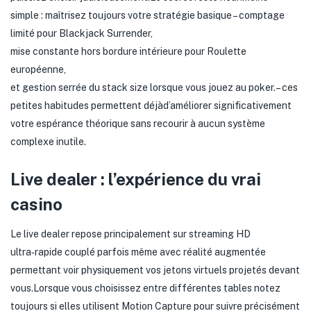
simple : maîtrisez toujours votre stratégie basique – comptage
limité pour Blackjack Surrender,
mise constante hors bordure intérieure pour Roulette
européenne,
et gestion serrée du stack size lorsque vous jouez au poker.– ces
petites habitudes permettent déjà​d’améliorer significativement
votre espérance théorique sans recourir à aucun système
complexe inutile.​
Live dealer : l’expérience du vrai
casino
Le live dealer repose principalement sur streaming HD
ultra‑rapide couplé parfois même avec réalité augmentée
permettant voir physiquement vos jetons virtuels projetés devant
vous.Lorsque vous choisissez entre différentes tables notez
toujours si elles utilisent Motion Capture pour suivre précisément