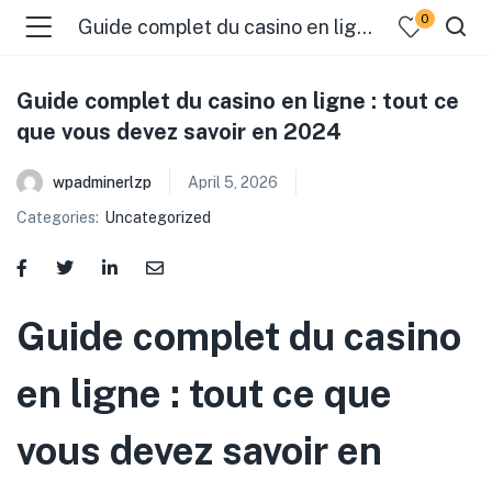
0
Guide complet du casino en ligne : tout ce que vous devez savoir en 2024
Guide complet du casino en ligne : tout ce
que vous devez savoir en 2024
wpadminerlzp
April 5, 2026
Categories:
Uncategorized
menu (Our Menus )
Guide complet du casino
en ligne : tout ce que
vous devez savoir en