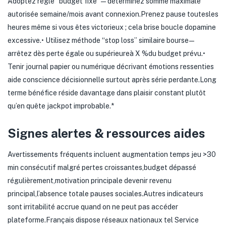
Adoptez règle “budget fixe” — déterminez somme maximale
autorisée semaine/mois avant connexion.Prenez pause toutesles
heures même si vous êtes victorieux ; cela brise boucle dopamine
excessive.• Utilisez méthode “stop loss” similaire bourse —
arrêtez dès perte égale ou supérieureà X %du budget prévu.•
Tenir journal papier ou numérique décrivant émotions ressenties
aide conscience décisionnelle surtout après série perdante.Long
terme bénéfice réside davantage dans plaisir constant plutôt
qu’en quête jackpot improbable.*
Signes alertes & ressources aides
Avertissements fréquents incluent augmentation temps jeu >30
min consécutif malgré pertes croissantes,budget dépassé
régulièrement,motivation principale devenir revenu
principal,l’absence totale pauses sociales.Autres indicateurs
sont irritabilité accrue quand on ne peut pas accéder
plateforme.Français dispose réseaux nationaux tel Service