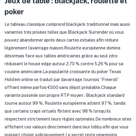
Jeux de table : blackjack, roulette et
poker
Le tableau classique comprend blackjack traditionnel mais aussi
variantes très prisées telles que Blackjack Surrender où vous
pouvez abandonner après deux cartes initiales afin réduire
légèrement l’avantage maison.Roulette européenne domine
désormais face aux tables américaines grâce au seul zéro
réduisant le house edge autour 2,70 % contre 5,26 % pour sa
cousine américaine.La popularité croissante du poker Texas
Hold’em online se traduit par davantage tournois “Freeroll”
offrant même parfois €500 sans dépôt préalable.Chaque
variante possède son propre RTP moyen : Blackjack standard
tourne autour 99 %, Roulette européenne atteint 97 %, tandis
que certains craps virtuels flirtent avec 98 % lorsqu’ils
respectent strictement leurs règles optimales.De nombreux sites
affichent ces valeurs directement dans leur lobby afin que vous
puissiez choisir judicieusement.Le secret reste néanmoins