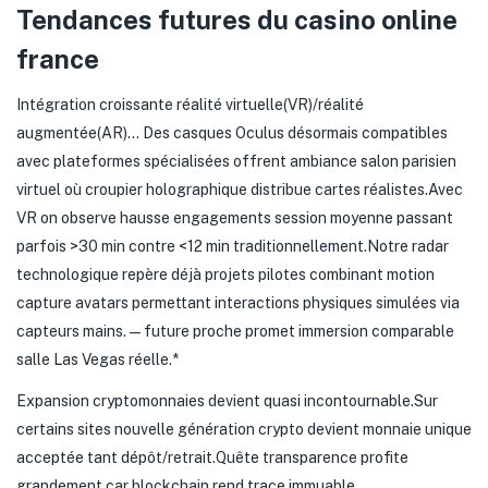
Tendances futures du casino online
france
Intégration croissante réalité virtuelle(VR)/réalité
augmentée(AR)… Des casques Oculus désormais compatibles
avec plateformes spécialisées offrent ambiance salon parisien
virtuel où croupier holographique distribue cartes réalistes.Avec
VR on observe hausse engagements session moyenne passant
parfois >30 min contre <12 min traditionnellement.Notre radar
technologique repère déjà projets pilotes combinant motion
capture avatars permettant interactions physiques simulées via
capteurs mains.—future proche promet immersion comparable
salle Las Vegas réelle.*
Expansion cryptomonnaies devient quasi incontournable.Sur
certains sites nouvelle génération crypto devient monnaie unique
acceptée tant dépôt/retrait.Quête transparence profite
grandement car blockchain rend trace immuable