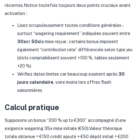
récentes.Notice toutefois toujours deux points cruciaux avant
activation :
Lisez scrupuleusement toutes conditions générales –
surtout “wagering requirement” indiquées souvent entre
30x
et
50x
la mise reçue ; certains bonus imposent
également “contribution rate” différenciée selon type jeu
(slots comptabilisent souvent +100 %, tables seulement
+20 %)
Vérifiez dates limites car beaucoup expirent après
30
jours calendaire
, voire moins lors offres flash
saisonnières
Calcul pratique
Supposons un bonus “200 % up to €300” accompagné d’une
exigence wagering 35x·mise initiale (€50).Valeur théorique
totale obtenue = €150 crédit ajouté + €50 dépôt initial = €200