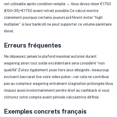
net utilisable après condition remplie → Vous devez miser €1750
(€50×35)=€1750 avant retrait possible.Ce calcul montre
clairement pourquoi certains joueurs préfèrent éviter “high
multiplier” si leur bankroll ne peut supporter ce volume pariétaire
élevé.​
Erreurs fréquentes
Ne dépassez jamais le plafond maximal autorisé durant
wagering sinon tout solde excédentaire sera considéré “non
qualifié”.Évitez également jouer hors jeux désignés – beaucoup
excluent baccarat live voire video poker – car cela ne contribue
pas au compteur wagering entraînant stagnation prolongée.Vous
risquez aussi involontairement perdre droit au cashback si vous
clôturez votre compte avant période calculatrice définie.​
Exemples concrets français