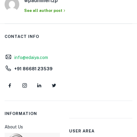
wpadminerlzp
See all author post
CONTACT INFO
info@edaiya.com
+91 86681 23539
INFORMATION
About Us
USER AREA