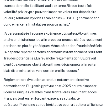
transactionnelle facilitant audit externe.Risque toutefois
volatilité prix crypto pouvant impacter valeur net dépositaire
joueur ; solutions hybrides stablecoins (€USDT…) commencent
donc émerger afin stabiliser pouvoir achat.*
IA personnalisée façonne expérience utilisateur.Algorithmes
analysent historique jeu afin proposer promos ciblées réellement
pertinentes plutôt génériques.Même détection fraude bénéficie
IA capable repérer patterns anormaux instantanément réduisant
fraudes potentielles.En revanche réglementation UE prévoit
bientôt exigences clarté algorithmes décisionnels afin éviter
biais discriminatoires vers certain profils joueurs.*
Réglementaire évolution attendue notamment directive
harmonisation EU gaming prévue post‑2025 pourrait imposer
licences uniques valables transfrontalières simplifiant accès
Français tout en renforçant exigences solvabilité
opérateur.Prochaine vague législative pourrait obliger affichage