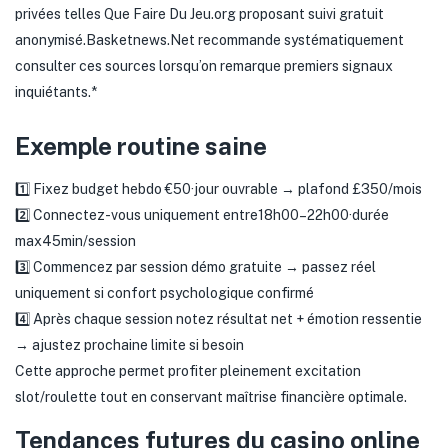
privées telles Que Faire Du Jeu.org proposant suivi gratuit
anonymisé.Basketnews.Net recommande systématiquement
consulter ces sources lorsqu’on remarque premiers signaux
inquiétants.*
Exemple routine saine
1️⃣ Fixez budget hebdo €50·jour ouvrable → plafond £350/mois
2️⃣ Connectez-vous uniquement entre18h00–22h00·durée
max45min/session
3️⃣ Commencez par session démo gratuite → passez réel
uniquement si confort psychologique confirmé
4️⃣ Après chaque session notez résultat net + émotion ressentie
→ ajustez prochaine limite si besoin
Cette approche permet profiter pleinement excitation
slot/roulette tout en conservant maîtrise financière optimale.
Tendances futures du casino online