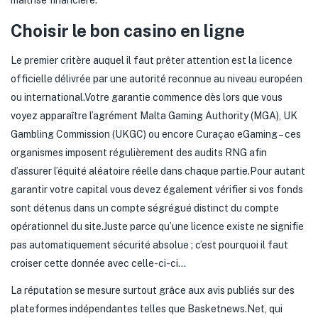
Choisir le bon casino en ligne
Le premier critère auquel il faut prêter attention est la licence
officielle délivrée par une autorité reconnue au niveau européen
ou international.Votre garantie commence dès lors que vous
voyez apparaître l’agrément Malta Gaming Authority (MGA), UK
Gambling Commission (UKGC) ou encore Curaçao eGaming – ces
organismes imposent régulièrement des audits RNG afin
d’assurer l’équité aléatoire réelle dans chaque partie.Pour autant
garantir votre capital vous devez également vérifier si vos fonds
sont détenus dans un compte ségrégué distinct du compte
opérationnel du site.Juste parce qu’une licence existe ne signifie
pas automatiquement sécurité absolue ; c’est pourquoi il faut
croiser cette donnée avec celle-ci-ci…
La réputation se mesure surtout grâce aux avis publiés sur des
plateformes indépendantes telles que Basketnews.Net, qui