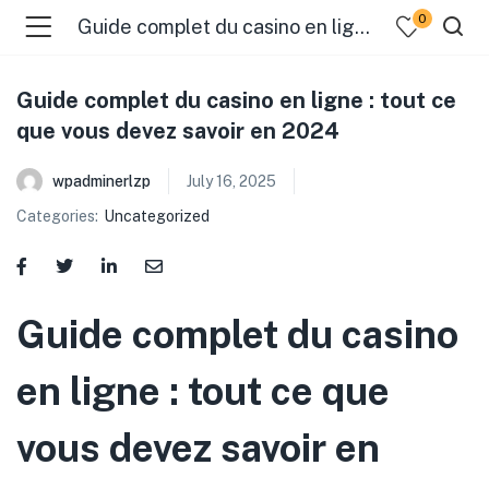
0
Guide complet du casino en ligne : tout ce que vous devez savoir en 2024
Guide complet du casino en ligne : tout ce
que vous devez savoir en 2024
wpadminerlzp
July 16, 2025
Categories:
Uncategorized
menu (Our Menus )
Guide complet du casino
en ligne : tout ce que
vous devez savoir en