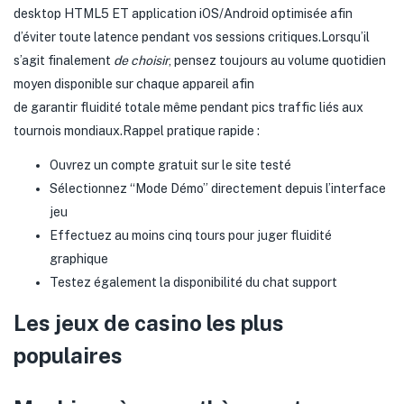
desktop HTML5 ET application iOS/Android optimisée afin
d’éviter toute latence pendant vos sessions critiques.Lorsqu’il
s’agit finalement
de choisir
, pensez toujours au volume quotidien
moyen disponible sur chaque appareil afin
de garantir fluidité totale même pendant pics traffic liés aux
tournois mondiaux.Rappel pratique rapide :
Ouvrez un compte gratuit sur le site testé
Sélectionnez “Mode Démo” directement depuis l’interface
jeu
Effectuez au moins cinq tours pour juger fluidité
graphique
Testez également la disponibilité du chat support
Les jeux de casino les plus
populaires