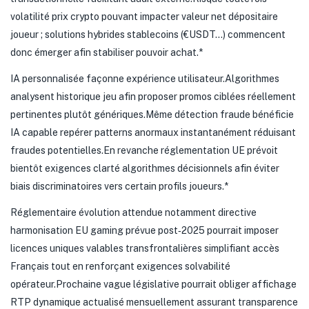
volatilité prix crypto pouvant impacter valeur net dépositaire
joueur ; solutions hybrides stablecoins (€USDT…) commencent
donc émerger afin stabiliser pouvoir achat.*
IA personnalisée façonne expérience utilisateur.Algorithmes
analysent historique jeu afin proposer promos ciblées réellement
pertinentes plutôt génériques.Même détection fraude bénéficie
IA capable repérer patterns anormaux instantanément réduisant
fraudes potentielles.En revanche réglementation UE prévoit
bientôt exigences clarté algorithmes décisionnels afin éviter
biais discriminatoires vers certain profils joueurs.*
Réglementaire évolution attendue notamment directive
harmonisation EU gaming prévue post‑2025 pourrait imposer
licences uniques valables transfrontalières simplifiant accès
Français tout en renforçant exigences solvabilité
opérateur.Prochaine vague législative pourrait obliger affichage
RTP dynamique actualisé mensuellement assurant transparence