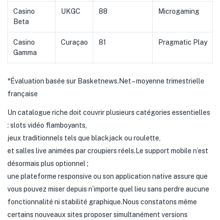
Casino
UKGC
88
Microgaming
Beta
Casino
Curaçao
81
Pragmatic Play
Gamma
*Évaluation basée sur Basketnews.Net – moyenne trimestrielle
française
Un catalogue riche doit couvrir plusieurs catégories essentielles
: slots vidéo flamboyants,
jeux traditionnels tels que blackjack ou roulette,
et salles live animées par croupiers réels.Le support mobile n’est
désormais plus optionnel ;
une plateforme responsive ou son application native assure que
vous pouvez miser depuis n’importe quel lieu sans perdre aucune
fonctionnalité ni stabilité graphique.Nous constatons même
certains nouveaux sites proposer simultanément versions