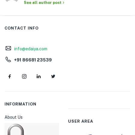
See all author post
CONTACT INFO
info@edaiya.com
+91 86681 23539
INFORMATION
About Us
USER AREA