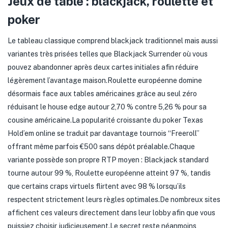
Jeux de table : blackjack, roulette et
poker
Le tableau classique comprend blackjack traditionnel mais aussi
variantes très prisées telles que Blackjack Surrender où vous
pouvez abandonner après deux cartes initiales afin réduire
légèrement l’avantage maison.Roulette européenne domine
désormais face aux tables américaines grâce au seul zéro
réduisant le house edge autour 2,70 % contre 5,26 % pour sa
cousine américaine.La popularité croissante du poker Texas
Hold’em online se traduit par davantage tournois “Freeroll”
offrant même parfois €500 sans dépôt préalable.Chaque
variante possède son propre RTP moyen : Blackjack standard
tourne autour 99 %, Roulette européenne atteint 97 %, tandis
que certains craps virtuels flirtent avec 98 % lorsqu’ils
respectent strictement leurs règles optimales.De nombreux sites
affichent ces valeurs directement dans leur lobby afin que vous
puissiez choisir judicieusement.Le secret reste néanmoins