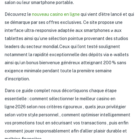
salon ou leur smartphone portable.
Découvrez le
nouveau casino en ligne
qui vient d’être lancé et qui
se démarque par ses offres exclusives. Ce site propose une
interface ultra‑responsive adaptée aux smartphones и aux
tablettes ainsi qu’une sélection pointue provenant des studios
leaders du secteur mondial.Ceux qui l’ont testé soulignent
notamment la rapidité exceptionnelle des dépôts via e‑wallets
ainsi qu’un bonus bienvenue généreux atteignant 200 % sans
exigence minimale pendant toute la première semaine
d’inscription.​
Dans ce guide complet nous décortiquons chaque étape
essentielle : comment sélectionner le meilleur casino en
ligne 2026 selon nos critères rigoureux , quels jeux privilégier
selon votre style personnel , comment optimiser intelligemment
vos promotions tout en sécurisant vos transactions , puis enfin
comment jouer responsablement afin d’allier plaisir durable et
maîtrise financière.