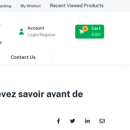
Recent Viewed Products
acking
My Wishlist
Account
Cart
0
0.00
Login/Register
Contact Us
evez savoir avant de