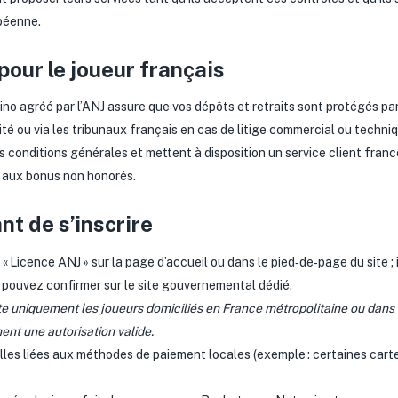
péenne.
 pour le joueur français
sino agréé par l’ANJ assure que vos dépôts et retraits sont protégés par 
rité ou via les tribunaux français en cas de litige commercial ou techni
rs conditions générales et mettent à disposition un service client fr
 aux bonus non honorés.
ant de s’inscrire
o « Licence ANJ » sur la page d’accueil ou dans le pied‑de‑page du site 
 pouvez confirmer sur le site gouvernemental dédié.
e uniquement les joueurs domiciliés en France métropolitaine ou dans 
nent une autorisation valide.
lles liées aux méthodes de paiement locales (exemple : certaines carte