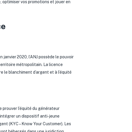
e, optimiser vos promotions et jouer en
ce
en janvier 2020, l’ANJ possède le pouvoir
rritoire métropolitain. La licence
re le blanchiment d’argent et à l’équité
e prouver l’équité du générateur
ntégrer un dispositif anti‑jeune
argent (KYC – Know Your Customer). Les
 sont hébergés dans une juridiction