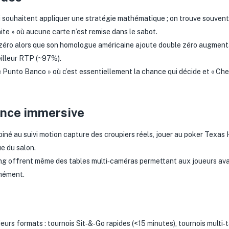
i souhaitent appliquer une stratégie mathématique ; on trouve souvent 
nite » où aucune carte n’est remise dans le sabot.
zéro alors que son homologue américaine ajoute double zéro augmentan
eilleur RTP (~97%).
 « Punto Banco » où c’est essentiellement la chance qui décide et « Ch
ience immersive
né au suivi motion capture des croupiers réels, jouer au poker Texas 
e du salon.
ng offrent même des tables multi‑caméras permettant aux joueurs a
anément.
ieurs formats : tournois Sit‑&‑Go rapides (<15 minutes), tournois multi‑