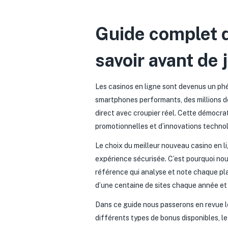
Guide complet d
savoir avant de 
Les casinos en ligne sont devenus un ph
smartphones performants, des millions de
direct avec croupier réel. Cette démocra
promotionnelles et d’innovations technol
Le choix du meilleur nouveau casino en lig
expérience sécurisée. C’est pourquoi nou
référence qui analyse et note chaque pl
d’une centaine de sites chaque année et pu
Dans ce guide nous passerons en revue les
différents types de bonus disponibles, l