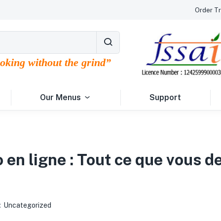
Order Tr
ooking without the grind”
Our Menus
Support
en ligne : Tout ce que vous d
:
Uncategorized