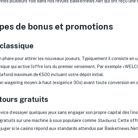
tionnés plusieurs fois dans nos revues Basketnews.Net qui ont reçu une 
 types de bonus et promotions
 classique
 phare pour attirer les nouveaux joueurs. Typiquement il consiste en u
que qui active l’offre lors du premier versement. Par exemple « WEL
plafond maximum de €500 incluant votre dépôt initial.
n wagering moyen‑à‑haut (exigence 30x) avant toute conversion en a
tours gratuits
ce d’essayer quelques jeux sans engager son propre capital dès l’inscri
 gratuits sur une machine à sous populaire comme
Starburst
. Cette offr
ts et juger si le casino répond aux standards attendus par Basketnews.Ne