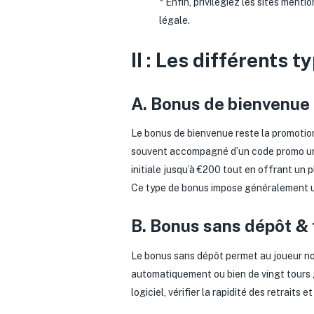
* Enfin, privilégiez les sites men
légale.
II : Les différents
A. Bonus de bienvenue
Le bonus de bienvenue reste la promotion
souvent accompagné d’un code promo uni
initiale jusqu’à €200 tout en offrant un 
Ce type de bonus impose généralement u
B. Bonus sans dépôt & 
Le bonus sans dépôt permet au joueur novi
automatiquement ou bien de vingt tours
logiciel, vérifier la rapidité des retrai