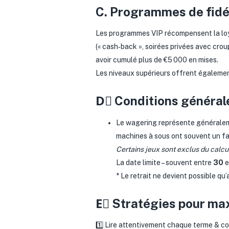
C. Programmes de fidé
Les programmes VIP récompensent la loya
(« cash‑back », soirées privées avec cro
avoir cumulé plus de €5 000 en mises.
Les niveaux supérieurs offrent également
D️⃣ Conditions général
Le wagering représente générale
machines à sous ont souvent un fac
Certains jeux sont exclus du calcul
La date limite – souvent entre
30
e
* Le retrait ne devient possible qu
E️⃣ Stratégies pour ma
1️⃣ Lire attentivement chaque terme & co