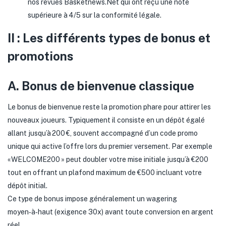
nos revues Basketnews.Net qui ont reçu une note
supérieure à 4/5 sur la conformité légale.
II : Les différents types de bonus et
promotions
A. Bonus de bienvenue classique
Le bonus de bienvenue reste la promotion phare pour attirer les
nouveaux joueurs. Typiquement il consiste en un dépôt égalé
allant jusqu’à 200 €, souvent accompagné d’un code promo
unique qui active l’offre lors du premier versement. Par exemple
« WELCOME200 » peut doubler votre mise initiale jusqu’à €200
tout en offrant un plafond maximum de €500 incluant votre
dépôt initial.
Ce type de bonus impose généralement un wagering
moyen‑à‑haut (exigence 30x) avant toute conversion en argent
réel.