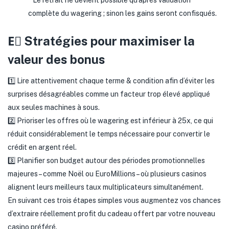
complète du wagering ; sinon les gains seront confisqués.
E️⃣ Stratégies pour maximiser la
valeur des bonus
1️⃣ Lire attentivement chaque terme & condition afin d’éviter les
surprises désagréables comme un facteur trop élevé appliqué
aux seules machines à sous.
2️⃣ Prioriser les offres où le wagering est inférieur à 25x, ce qui
réduit considérablement le temps nécessaire pour convertir le
crédit en argent réel.
3️⃣ Planifier son budget autour des périodes promotionnelles
majeures – comme Noël ou EuroMillions – où plusieurs casinos
alignent leurs meilleurs taux multiplicateurs simultanément.
En suivant ces trois étapes simples vous augmentez vos chances
d’extraire réellement profit du cadeau offert par votre nouveau
casino préféré.