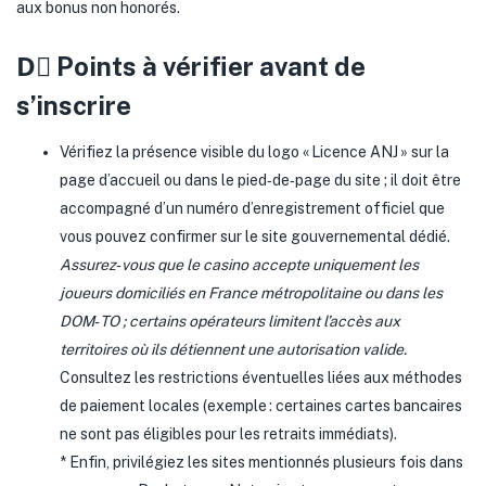
aux bonus non honorés.
D️⃣ Points à vérifier avant de
s’inscrire
Vérifiez la présence visible du logo « Licence ANJ » sur la
page d’accueil ou dans le pied‑de‑page du site ; il doit être
accompagné d’un numéro d’enregistrement officiel que
vous pouvez confirmer sur le site gouvernemental dédié.
Assurez‑vous que le casino accepte uniquement les
joueurs domiciliés en France métropolitaine ou dans les
DOM‑TO ; certains opérateurs limitent l’accès aux
territoires où ils détiennent une autorisation valide.
Consultez les restrictions éventuelles liées aux méthodes
de paiement locales (exemple : certaines cartes bancaires
ne sont pas éligibles pour les retraits immédiats).
* Enfin, privilégiez les sites mentionnés plusieurs fois dans