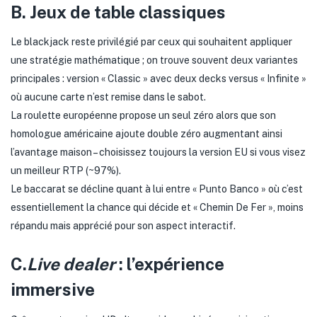
B. Jeux de table classiques
Le blackjack reste privilégié par ceux qui souhaitent appliquer
une stratégie mathématique ; on trouve souvent deux variantes
principales : version « Classic » avec deux decks versus « Infinite »
où aucune carte n’est remise dans le sabot.
La roulette européenne propose un seul zéro alors que son
homologue américaine ajoute double zéro augmentant ainsi
l’avantage maison – choisissez toujours la version EU si vous visez
un meilleur RTP (~97%).
Le baccarat se décline quant à lui entre « Punto Banco » où c’est
essentiellement la chance qui décide et « Chemin De Fer », moins
répandu mais apprécié pour son aspect interactif.
C.
Live dealer
: l’expérience
immersive