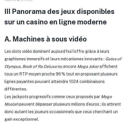
III Panorama des jeux disponibles
sur un casino en ligne moderne
A. Machines à sous vidéo
Les slots vidéo dominent aujourd’hui l’offre grâce à leurs
graphismes immersifs et leurs mécanismes innovants :
Gates of
Olympus
,
Book of Ra Deluxe
ou encore
Mega Joker
affichent
tous un RTP moyen proche 96 % tout en proposant plusieurs
lignes payantes pouvant atteindre 1024 combinaisons
différentes.
Les jackpots progressifs comme ceux proposés par
Mega
Moolah
peuvent dépasser plusieurs millions d’euros ; ils attirent
donc autant les joueurs occasionnels que ceux cherchant un
gain exceptionnel.