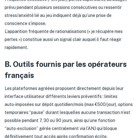
prévu pendant plusieurs sessions consécutives ou ressentir
stress/anxiété lié au jeu indiquent déjà qu’une prise de
conscience s’impose.
L’apparition fréquente de rationalisations (« je récupère mes
pertes ») constitue aussi un signal clair auquel il faut réagir
rapidement.
B. Outils fournis par les opérateurs
français
Les plateformes agréées proposent directement depuis leur
interface utilisateur différents leviers préventifs : limites
auto‑imposées sur dépôt quotidien/mois (max €500/jour), options
temporaires “pause” durant lesquelles aucune transaction n’est
possible pendant 7, 30 ou 90 jours, ainsi qu’une fonction
“auto‑exclusion” gérée centralement via l’ANJ qui bloque
définitivement tout accès après confirmation écrite.