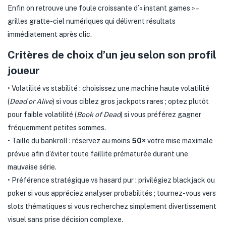
Enfin on retrouve une foule croissante d’« instant games » –
grilles gratte-ciel numériques qui délivrent résultats
immédiatement après clic.
Critères de choix d’un jeu selon son profil
joueur
• Volatilité vs stabilité : choisissez une machine haute volatilité
(
Dead or Alive
) si vous ciblez gros jackpots rares ; optez plutôt
pour faible volatilité (
Book of Dead
) si vous préférez gagner
fréquemment petites sommes.
• Taille du bankroll : réservez au moins
50×
votre mise maximale
prévue afin d’éviter toute faillite prématurée durant une
mauvaise série.
• Préférence stratégique vs hasard pur : privilégiez blackjack ou
poker si vous appréciez analyser probabilités ; tournez-vous vers
slots thématiques si vous recherchez simplement divertissement
visuel sans prise décision complexe.