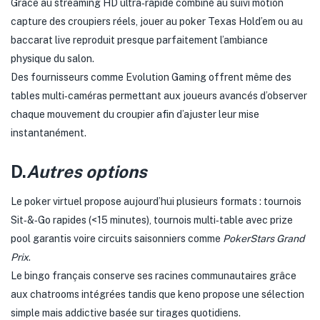
Grâce au streaming HD ultra‑rapide combiné au suivi motion
capture des croupiers réels, jouer au poker Texas Hold’em ou au
baccarat live reproduit presque parfaitement l’ambiance
physique du salon.
Des fournisseurs comme Evolution Gaming offrent même des
tables multi‑caméras permettant aux joueurs avancés d’observer
chaque mouvement du croupier afin d’ajuster leur mise
instantanément.
D.
Autres options
Le poker virtuel propose aujourd’hui plusieurs formats : tournois
Sit‑&‑Go rapides (<15 minutes), tournois multi‑table avec prize
pool garantis voire circuits saisonniers comme
PokerStars Grand
Prix
.
Le bingo français conserve ses racines communautaires grâce
aux chatrooms intégrées tandis que keno propose une sélection
simple mais addictive basée sur tirages quotidiens.