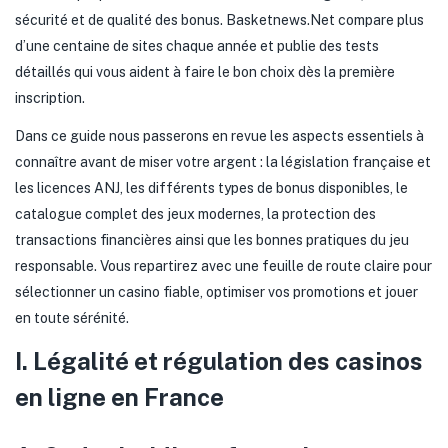
sécurité et de qualité des bonus. Basketnews.Net compare plus
d’une centaine de sites chaque année et publie des tests
détaillés qui vous aident à faire le bon choix dès la première
inscription.
Dans ce guide nous passerons en revue les aspects essentiels à
connaître avant de miser votre argent : la législation française et
les licences ANJ, les différents types de bonus disponibles, le
catalogue complet des jeux modernes, la protection des
transactions financières ainsi que les bonnes pratiques du jeu
responsable. Vous repartirez avec une feuille de route claire pour
sélectionner un casino fiable, optimiser vos promotions et jouer
en toute sérénité.
I. Légalité et régulation des casinos
en ligne en France