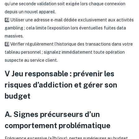
qu’une seconde validation soit exigée lors chaque connexion
depuis un nouvel appareil.
2️⃣ Utiliser une adresse e‑mail dédiée exclusivement aux activités
gambling ; cela limite l’exposition lors éventuelles fuites data
massives.
3️⃣ Vérifier régulièrement l’historique des transactions dans votre
tableau personnel ; signalez immédiatement toute opération
suspecte au service client.
V Jeu responsable : prévenir les
risques d’addiction et gérer son
budget
A. Signes précurseurs d’un
comportement problématique
Fréquence excessive (>2h/jour), pertes supérieures au budget