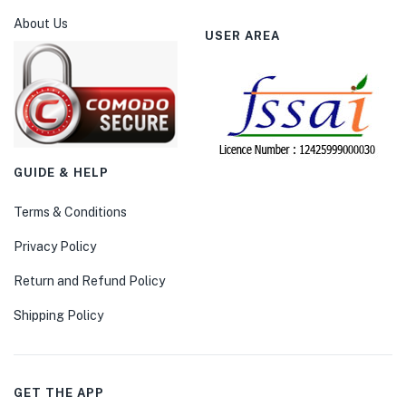
About Us
USER AREA
GUIDE & HELP
Terms & Conditions
Privacy Policy
Return and Refund Policy
Shipping Policy
GET THE APP