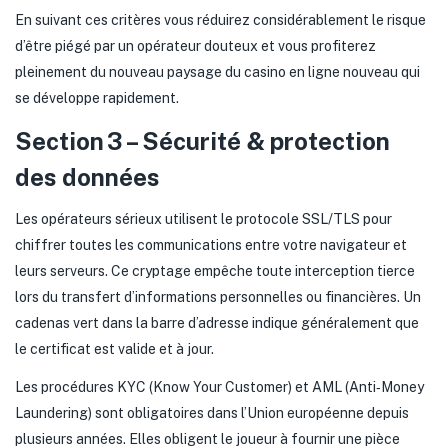
En suivant ces critères vous réduirez considérablement le risque
d’être piégé par un opérateur douteux et vous profiterez
pleinement du nouveau paysage du casino en ligne nouveau qui
se développe rapidement.
Section 3 – Sécurité & protection
des données
Les opérateurs sérieux utilisent le protocole SSL/TLS pour
chiffrer toutes les communications entre votre navigateur et
leurs serveurs. Ce cryptage empêche toute interception tierce
lors du transfert d’informations personnelles ou financières. Un
cadenas vert dans la barre d’adresse indique généralement que
le certificat est valide et à jour.
Les procédures KYC (Know Your Customer) et AML (Anti‑Money
Laundering) sont obligatoires dans l’Union européenne depuis
plusieurs années. Elles obligent le joueur à fournir une pièce