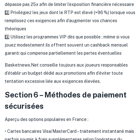
dépasse pas 25x afin de limiter l’exposition financière nécessaire
2️⃣ Privilégiez les jeux dont le RTP est élevé (>96 %) lorsque vous
remplissez ces exigences afin d’augmenter vos chances
théoriques
3️⃣ Utilisez les programmes VIP dès que possible ; même si vous
jouez modestement ils offrent souvent un cashback mensuel
garanti qui compense partiellement les pertes éventuelles
Basketnews.Net conseille toujours aux joueurs responsables
d’établir un budget dédié aux promotions afin d’éviter toute
tentation excessive liée aux exigences élevées.
Section 6 – Méthodes de paiement
sécurisées
Aperçu des options populaires en France :
• Cartes bancaires Visa/MasterCard – traitement instantané mais
parfois soumis à frais supplémentaires selon l’opérateur du