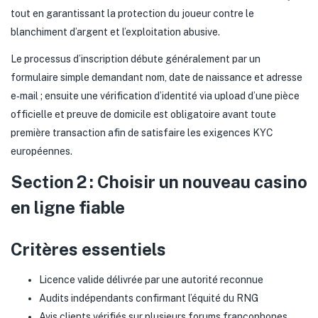
tout en garantissant la protection du joueur contre le
blanchiment d’argent et l’exploitation abusive.
Le processus d’inscription débute généralement par un
formulaire simple demandant nom, date de naissance et adresse
e‑mail ; ensuite une vérification d’identité via upload d’une pièce
officielle et preuve de domicile est obligatoire avant toute
première transaction afin de satisfaire les exigences KYC
européennes.
Section 2 : Choisir un nouveau casino
en ligne fiable
Critères essentiels
Licence valide délivrée par une autorité reconnue
Audits indépendants confirmant l’équité du RNG
Avis clients vérifiés sur plusieurs forums francophones