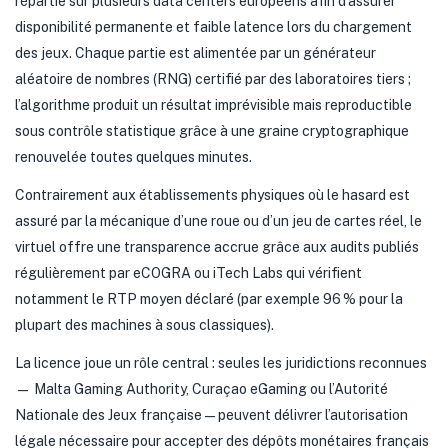
répartie sur plusieurs data centers européens afin d’assurer
disponibilité permanente et faible latence lors du chargement
des jeux. Chaque partie est alimentée par un générateur
aléatoire de nombres (RNG) certifié par des laboratoires tiers ;
l’algorithme produit un résultat imprévisible mais reproductible
sous contrôle statistique grâce à une graine cryptographique
renouvelée toutes quelques minutes.
Contrairement aux établissements physiques où le hasard est
assuré par la mécanique d’une roue ou d’un jeu de cartes réel, le
virtuel offre une transparence accrue grâce aux audits publiés
régulièrement par eCOGRA ou iTech Labs qui vérifient
notamment le RTP moyen déclaré (par exemple 96 % pour la
plupart des machines à sous classiques).
La licence joue un rôle central : seules les juridictions reconnues
— Malta Gaming Authority, Curaçao eGaming ou l’Autorité
Nationale des Jeux française — peuvent délivrer l’autorisation
légale nécessaire pour accepter des dépôts monétaires français