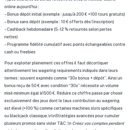
online aujourd’hui :
– Bonus dépôt initial (exemple : jusqu’à 200 € +100 tours gratuits)
– Bonus sans dépôt (exemple : 10 € offerts dès l’inscription)
– Cashback hebdomadaire (5–12 % retournés selon pertes
nettes)
– Programme fidélité cumulatif avec points échangeables contre
cash ou freebies
Pour exploiter pleinement ces offres il faut décortiquer
attentivement les wagering requirements indiqués dans leurs
termes : souvent exprimés comme “30x bonus + dépôt”. Ainsi un
bonus reçu de 50 € avec condition “30x” nécessite un volume
misé minimum égal à​1500 €. Réduire ce chiffre passe par choisir
exclusivement des jeux dont le taux contribution au wagering
est élevé (>100 %) comme certaines machines slots spécifiques
ou blackjack classique.\n\nStratégies avancées pour cumuler
plusieurs promos sans violer T&C :\n
Créez vos comptes pendant