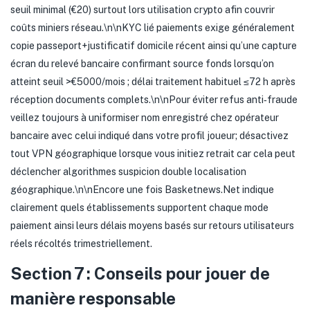
seuil minimal (€20) surtout lors utilisation crypto afin couvrir
coûts miniers réseau.\n\nKYC lié paiements exige généralement
copie passeport+justificatif domicile récent ainsi qu’une capture
écran du relevé bancaire confirmant source fonds lorsqu’on
atteint seuil >€5000/mois ; délai traitement habituel ≤72 h après
réception documents complets.\n\nPour éviter refus anti‑fraude
veillez toujours à uniformiser nom enregistré chez opérateur
bancaire avec celui indiqué dans votre profil joueur; désactivez
tout VPN géographique lorsque vous initiez retrait car cela peut
déclencher algorithmes suspicion double localisation
géographique.\n\nEncore une fois Basketnews.Net indique
clairement quels établissements supportent chaque mode
paiement ainsi leurs délais moyens basés sur retours utilisateurs
réels récoltés trimestriellement.
Section 7 : Conseils pour jouer de
manière responsable