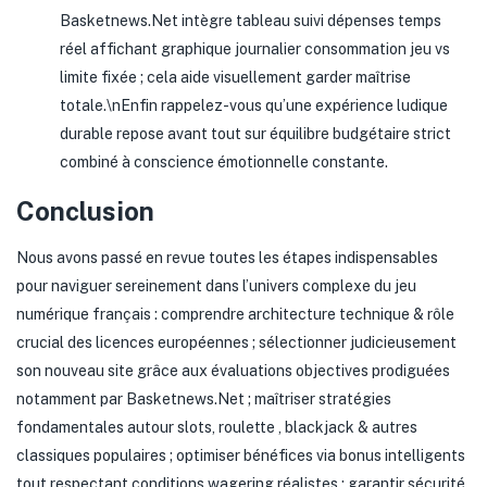
Basketnews.Net intègre tableau suivi dépenses temps
réel affichant graphique journalier consommation jeu vs
limite fixée ; cela aide visuellement garder maîtrise
totale.\nEnfin rappelez-vous qu’une expérience ludique
durable repose avant tout sur équilibre budgétaire strict
combiné à conscience émotionnelle constante.
Conclusion
Nous avons passé en revue toutes les étapes indispensables
pour naviguer sereinement dans l’univers complexe du jeu
numérique français : comprendre architecture technique & rôle
crucial des licences européennes ; sélectionner judicieusement
son nouveau site grâce aux évaluations objectives prodiguées
notamment par Basketnews.Net ; maîtriser stratégies
fondamentales autour slots, roulette , blackjack & autres
classiques populaires ; optimiser bénéfices via bonus intelligents
tout respectant conditions wagering réalistes ; garantir sécurité