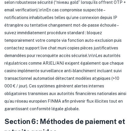
selon robustesse sécurité (“niveau gold” lorsqu’ils offrent OTP +
email verification).\n\nEn cas compromise suspectée –
notifications inhabituelles telles qu’une connexion depuis IP
étrangère ou tentative changement mot‑de‑passe échouée –
suivez immédiatement procédure standard : bloquez
temporairement votre compte via fonction auto‑exclusion puis
contactez support live chat muni copies pièces justificatives
demandées pour reconquête accès sécurisé.\n\nLes autorités
régulatrices comme ARJEL/ANJ exigent également que chaque
casino implémente surveillance anti‑blanchiment incluant suivi
transactionnel automatisé détectant modèles atypiques (>10
000 € / jour). Ces systèmes génèrent alertes internes
obligatoires transmises aux autorités financières nationales ainsi
qu’au réseau européen FINMA afin prévenir flux illicites tout en
garantissant conformité légale globale.
Section 6 : Méthodes de paiement et