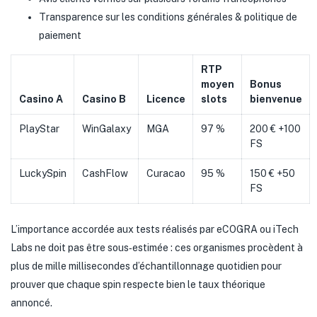
Transparence sur les conditions générales & politique de
paiement
RTP
moyen
Bonus
Casino A
Casino B
Licence
slots
bienvenue
PlayStar
WinGalaxy
MGA
97 %
200 € +100
FS
LuckySpin
CashFlow
Curacao
95 %
150 € +50
FS
L’importance accordée aux tests réalisés par eCOGRA ou iTech
Labs ne doit pas être sous‑estimée : ces organismes procèdent à
plus de mille millisecondes d’échantillonnage quotidien pour
prouver que chaque spin respecte bien le taux théorique
annoncé.