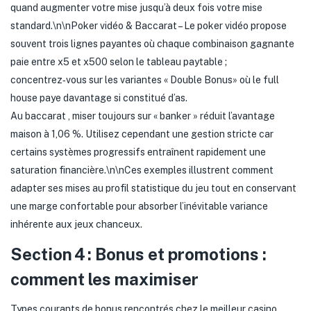
quand augmenter votre mise jusqu’à deux fois votre mise
standard.\n\nPoker vidéo & Baccarat – Le poker vidéo propose
souvent trois lignes payantes où chaque combinaison gagnante
paie entre x5 et x500 selon le tableau paytable ;
concentrez‑vous sur les variantes « Double Bonus» où le full
house paye davantage si constitué d’as.
Au baccarat , miser toujours sur « banker » réduit l’avantage
maison à
1,06 %. Utilisez cependant une gestion stricte car
certains systèmes progressifs entraînent rapidement une
saturation financière.\n\nCes exemples illustrent comment
adapter ses mises au profil statistique du jeu tout en conservant
une marge confortable pour absorber l’inévitable variance
inhérente aux jeux chanceux.
Section 4 : Bonus et promotions :
comment les maximiser
Types courants de bonus rencontrés chez le meilleur casino