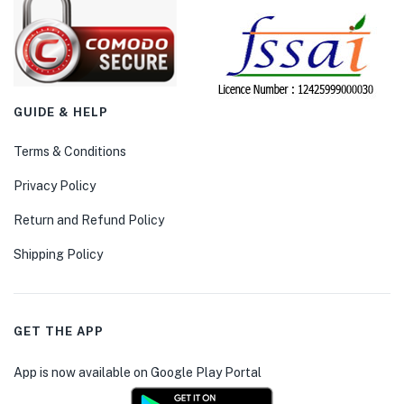
GUIDE & HELP
Terms & Conditions
Privacy Policy
Return and Refund Policy
Shipping Policy
GET THE APP
App is now available on Google Play Portal