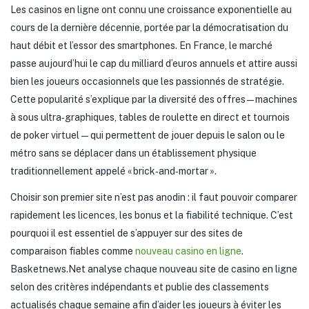
Les casinos en ligne ont connu une croissance exponentielle au
cours de la dernière décennie, portée par la démocratisation du
haut débit et l’essor des smartphones. En France, le marché
passe aujourd’hui le cap du milliard d’euros annuels et attire aussi
bien les joueurs occasionnels que les passionnés de stratégie.
Cette popularité s’explique par la diversité des offres — machines
à sous ultra‑graphiques, tables de roulette en direct et tournois
de poker virtuel—qui permettent de jouer depuis le salon ou le
métro sans se déplacer dans un établissement physique
traditionnellement appelé « brick‑and‑mortar ».
Choisir son premier site n’est pas anodin : il faut pouvoir comparer
rapidement les licences, les bonus et la fiabilité technique. C’est
pourquoi il est essentiel de s’appuyer sur des sites de
comparaison fiables comme
nouveau casino en ligne
.
Basketnews.Net analyse chaque nouveau site de casino en ligne
selon des critères indépendants et publie des classements
actualisés chaque semaine afin d’aider les joueurs à éviter les