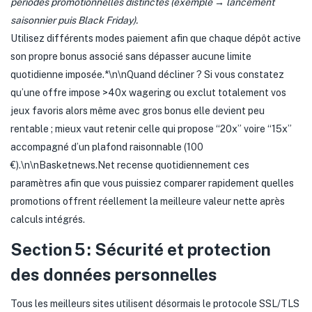
périodes promotionnelles distinctes (exemple → lancement
saisonnier puis Black Friday).
Utilisez différents modes paiement afin que chaque dépôt active
son propre bonus associé sans dépasser aucune limite
quotidienne imposée.*\n\nQuand décliner ? Si vous constatez
qu’une offre impose >40x wagering ou exclut totalement vos
jeux favoris alors même avec gros bonus elle devient peu
rentable ; mieux vaut retenir celle qui propose “20x” voire “15x”
accompagné d’un plafond raisonnable (
100
€).\n\nBasketnews.Net recense quotidiennement ces
paramètres afin que vous puissiez comparer rapidement quelles
promotions offrent réellement la meilleure valeur nette après
calculs intégrés.
Section 5 : Sécurité et protection
des données personnelles
Tous les meilleurs sites utilisent désormais le protocole SSL/TLS