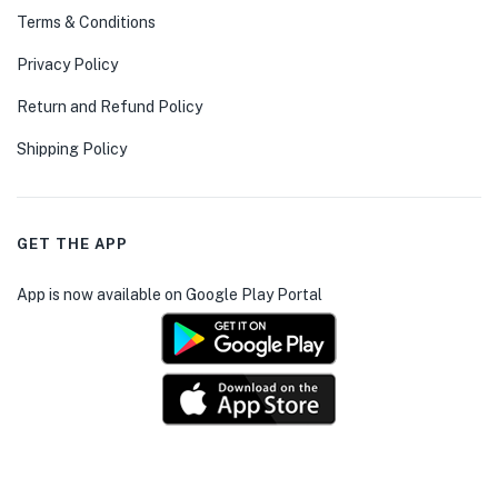
Terms & Conditions
Privacy Policy
Return and Refund Policy
Shipping Policy
GET THE APP
App is now available on Google Play Portal