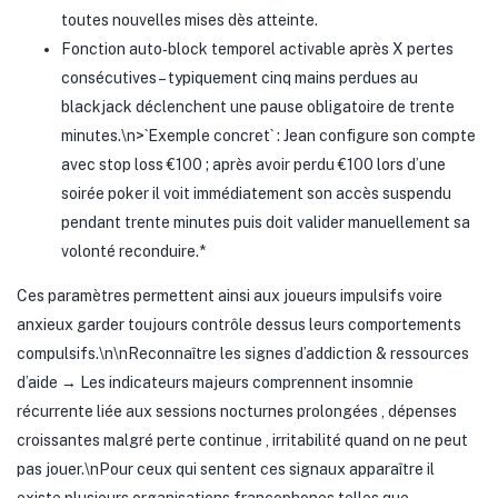
toutes nouvelles mises dès atteinte.
Fonction auto‑block temporel activable après X pertes
consécutives – typiquement cinq mains perdues au
blackjack déclenchent une pause obligatoire de trente
minutes.\n>`Exemple concret` : Jean configure son compte
avec stop loss €100 ; après avoir perdu €100 lors d’une
soirée poker il voit immédiatement son accès suspendu
pendant trente minutes puis doit valider manuellement sa
volonté reconduire.*
Ces paramètres permettent ainsi aux joueurs impulsifs voire
anxieux garder toujours contrôle dessus leurs comportements
compulsifs.\n\nReconnaître les signes d’addiction & ressources
d’aide → Les indicateurs majeurs comprennent insomnie
récurrente liée aux sessions nocturnes prolongées , dépenses
croissantes malgré perte continue , irritabilité quand on ne peut
pas jouer.\nPour ceux qui sentent ces signaux apparaître il
existe plusieurs organisations francophones telles que