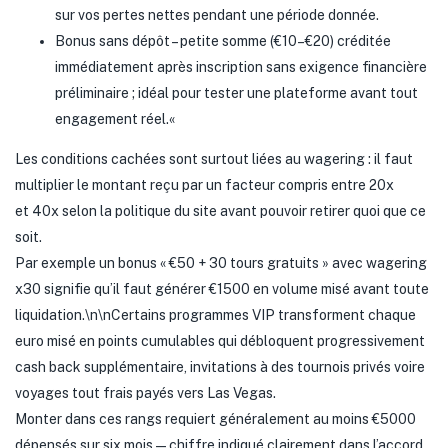
sur vos pertes nettes pendant une période donnée.
Bonus sans dépôt – petite somme (€10–€20) créditée
immédiatement après inscription sans exigence financière
préliminaire ; idéal pour tester une plateforme avant tout
engagement réel.«
Les conditions cachées sont surtout liées au wagering : il faut
multiplier le montant reçu par un facteur compris entre 20x
et 40x selon la politique du site avant pouvoir retirer quoi que ce
soit.
Par exemple un bonus « €50 + 30 tours gratuits » avec wagering
x30 signifie qu’il faut générer €1500 en volume misé avant toute
liquidation.\n\nCertains programmes VIP transforment chaque
euro misé en points cumulables qui débloquent progressivement
cash back supplémentaire, invitations à des tournois privés voire
voyages tout frais payés vers Las Vegas.
Monter dans ces rangs requiert généralement au moins €5000
dépensés sur six mois — chiffre indiqué clairement dans l’accord