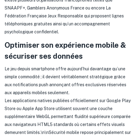
SNAAPF+, Gamblers Anonymous France ou encore La
Fédération Française Jeux Responsable qui proposent lignes
téléphoniques gratuites ainsi qu’un accompagnement
psychologique confidentiel.
Optimiser son expérience mobile &
sécuriser ses données
Le jeu depuis smartphone offre aujourd’hui davantage qu’une
simple commodité ; il devient véritablement stratégique grâce
aux notifications push annonçant offres exclusives réservées
aux appareils mobiles seulement.
Les applications natives publiées officiellement sur Google Play
Store ou Apple App Store utilisent souvent une couche
supplémentaire WebGL permettant fluidité supérieure comparée
aux navigateurs HTML5 standards où certains effets visuels
demeurent limités.\n\nSécurité mobile repose principalement sur