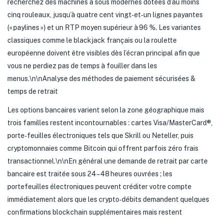
recherchez des machines à sous modernes dotées d’au moins
cinq rouleaux, jusqu’à quatre cent vingt‑et‑un lignes payantes
(« paylines ») et un RTP moyen supérieur à 96 %. Les variantes
classiques comme le blackjack français ou la roulette
européenne doivent être visibles dès l’écran principal afin que
vous ne perdiez pas de temps à fouiller dans les
menus.\n\nAnalyse des méthodes de paiement sécurisées &
temps de retrait
Les options bancaires varient selon la zone géographique mais
trois familles restent incontournables : cartes Visa/MasterCard®,
porte‑feuilles électroniques tels que Skrill ou Neteller, puis
cryptomonnaies comme Bitcoin qui offrent parfois zéro frais
transactionnel.\n\nEn général une demande de retrait par carte
bancaire est traitée sous 24–48 heures ouvrées ; les
portefeuilles électroniques peuvent créditer votre compte
immédiatement alors que les crypto‑débits demandent quelques
confirmations blockchain supplémentaires mais restent