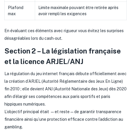
Plafond
Limite maximale pouvant être retirée après
max
avoir rempli les exigences
En évaluant ces éléments avec rigueur vous évitez les surprises
désagréables lors du cash‑out.
Section 2 – La législation française
et la licence ARJEL/ANJ
La régulation du jeu internet français débute officiellement avec
la création d’ARJEL (Autorité Réglementaire des Jeux En Ligne)
fin 2010 ; elle devient ANJ (Autorité Nationale des Jeux) dès 2020
afin d’élargir ses compétences aux paris sportifs et paris
hippiques numériques.
L’objectif principal était —et reste—de garantir transparence
financière ainsi qu’une protection efficace contre l’addiction au
gambling.