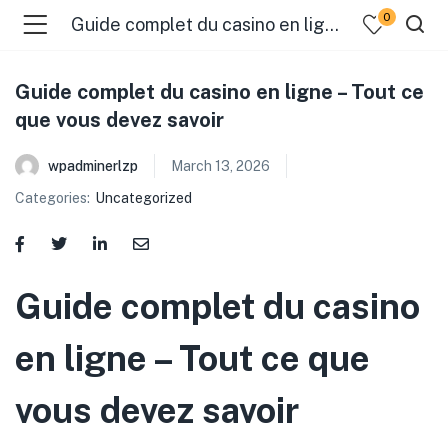
0
Guide complet du casino en ligne – Tout ce que vous devez savoir
Guide complet du casino en ligne – Tout ce
que vous devez savoir
wpadminerlzp
March 13, 2026
Categories:
Uncategorized
menu (Our Menus )
Guide complet du casino
en ligne – Tout ce que
vous devez savoir