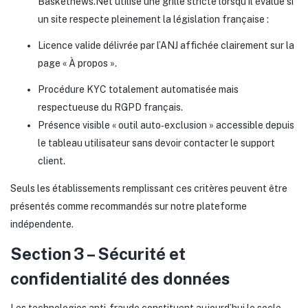
Basketnews.Net utilise une grille stricte lorsqu’il évalue si
un site respecte pleinement la législation française :
Licence valide délivrée par l’ANJ affichée clairement sur la
page « À propos ».
Procédure KYC totalement automatisée mais
respectueuse du RGPD français.
Présence visible « outil auto‑exclusion » accessible depuis
le tableau utilisateur sans devoir contacter le support
client.
Seuls les établissements remplissant ces critères peuvent être
présentés comme recommandés sur notre plateforme
indépendente.
Section 3 – Sécurité et
confidentialité des données
Les technologies anti‑fraude constituent aujourd’hui le socle