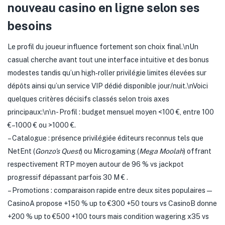
nouveau casino en ligne selon ses
besoins
Le profil du joueur influence fortement son choix final.\nUn
casual cherche avant tout une interface intuitive et des bonus
modestes tandis qu’un high‑roller privilégie limites élevées sur
dépôts ainsi qu’un service VIP dédié disponible jour/nuit.\nVoici
quelques critères décisifs classés selon trois axes
principaux:\n\n- Profil : budget mensuel moyen <100 €, entre 100
€–1000 € ou >1000 €.
– Catalogue : présence privilégiée éditeurs reconnus tels que
NetEnt (
Gonzo’s Quest
) ou Microgaming (
Mega Moolah
) offrant
respectivement RTP moyen autour de 96 % vs jackpot
progressif dépassant parfois 30 M € .
– Promotions : comparaison rapide entre deux sites populaires —
CasinoA propose +150 % up to €300 +50 tours vs CasinoB donne
+200 % up to €500 +100 tours mais condition wagering x35 vs