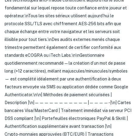
fondamental sur lequel repose toute confiance entre joueur et
opérateur.\nTous les sites sérieux utilisent aujourd’hui le
protocole SSL/TLS avec chiffrement AES‑256 bits afin que
chaque échange entre votre navigateur et les serveurs soit
illisible pour tout tiers.\nDes audits externes menés chaque
trimestre permettent également de certifier conformité aux
standards eCOGRA ou iTech Labs.\n\nGestionnaire
quotidiennement recommandé — la création d’un mot de passe
long (>12 caractères), mêlant majuscules/minuscules/symboles
— est complété idéalement par une authentification à deux
facteurs envoyée via SMS ou application dédiée comme Google
Authenticator.\n\n| Méthodes de paiement sécurisées |
Description |\n|———————————|————-|\n| Cartes
bancaires Visa/MasterCard | Traitement immédiat via serveur PCI
DSS compliant |\n| Portefeuilles électroniques PayPal & Skrill |
Authentification supplémentaire avant transaction |\n|
Crypto‑monnaies approuvées (BTC/EUR) | Transactions