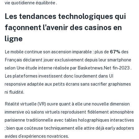
vie quotidienne équilibrée .
Les tendances technologiques qui
façonnent l’avenir des casinos en
ligne
Le mobile continue son ascension imparable : plus de
67%
des
Français déclarent jouer exclusivement depuis leur smartphone
selon Une étude interne réalisée par Basketnews.Net fin‑2023 .
Les plateformes investissent donc lourdement dans UI
responsive adaptée aux petits écrans sans sacrifier graphismes
ni fluidité.
Réalité virtuelle (VR) ouvre quant à elle une nouvelle dimension
immersive où salons virtuels reproduisent fidèlement atmosphère
parisienne traditionnelle avec tables holographiques interactives
; bien que coûteuse techniquement elle attire déjà early adopters
avides d’expériences novatrices.