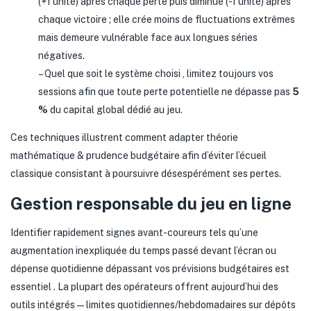
(+1 unité) après chaque perte puis diminue (-1 unité) après
chaque victoire ; elle crée moins de fluctuations extrêmes
mais demeure vulnérable face aux longues séries
négatives.
– Quel que soit le système choisi , limitez toujours vos
sessions afin que toute perte potentielle ne dépasse pas
5
%
du capital global dédié au jeu.
Ces techniques illustrent comment adapter théorie
mathématique & prudence budgétaire afin d’éviter l’écueil
classique consistant à poursuivre désespérément ses pertes.
Gestion responsable du jeu en ligne
Identifier rapidement signes avant-coureurs tels qu’une
augmentation inexpliquée du temps passé devant l’écran ou
dépense quotidienne dépassant vos prévisions budgétaires est
essentiel . La plupart des opérateurs offrent aujourd’hui des
outils intégrés — limites quotidiennes/hebdomadaires sur dépôts