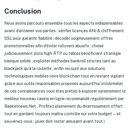
Conclusion
Nous avons parcouru ensemble tous les aspects indispensables
avant d’entamer vos parties : vérifier licences ANJ & chiffrement
SSL pour garantir fiabilité ; décoder soigneusement offres
promotionnelles afin d’éviter rollovers abusifs ; choisir
judicieusement slots high‑RTP ou tables bénéficiant stratégie
basique solide ; exploiter méthodes bankroll strictes tant au
blackjack qu’à la roulette ; enfin recourir aux solutions
technologiques mobiles voire blockchain tout en restant vigilant
grâce aux outils responsables proposés aujourd’hui.\n\nArmé(e)
de ces connaissances vous êtes prêt(e) à explorer sereinement le
meilleur nouveau casino en ligne recommandé régulièrement par
Basketnews.Net . Profitez pleinement du divertissement offert
tout en gardant toujours maître contrôle sur votre budget—et
souvenez‑vous : jouer doit rester amusant avant tout.\