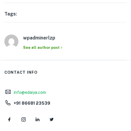
Tags:
wpadminerlzp
See all author post
CONTACT INFO
info@edaiya.com
+91 86681 23539