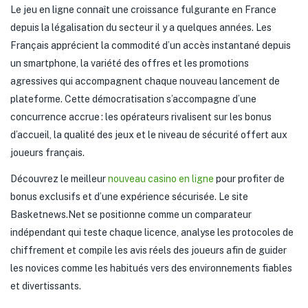
Le jeu en ligne connaît une croissance fulgurante en France
depuis la légalisation du secteur il y a quelques années. Les
Français apprécient la commodité d’un accès instantané depuis
un smartphone, la variété des offres et les promotions
agressives qui accompagnent chaque nouveau lancement de
plateforme. Cette démocratisation s’accompagne d’une
concurrence accrue : les opérateurs rivalisent sur les bonus
d’accueil, la qualité des jeux et le niveau de sécurité offert aux
joueurs français.
Découvrez le meilleur
nouveau casino en ligne
pour profiter de
bonus exclusifs et d’une expérience sécurisée. Le site
Basketnews.Net se positionne comme un comparateur
indépendant qui teste chaque licence, analyse les protocoles de
chiffrement et compile les avis réels des joueurs afin de guider
les novices comme les habitués vers des environnements fiables
et divertissants.