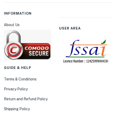
INFORMATION
About Us
USER AREA
GUIDE & HELP
Terms & Conditions
Privacy Policy
Return and Refund Policy
Shipping Policy