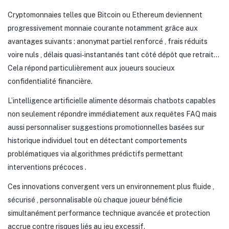
Cryptomonnaies telles que Bitcoin ou Ethereum deviennent
progressivement monnaie courante notamment grâce aux
avantages suivants : anonymat partiel renforcé , frais réduits
voire nuls , délais quasi‑instantanés tant côté dépôt que retrait…
Cela répond particulièrement aux joueurs soucieux
confidentialité financière.
L’intelligence artificielle alimente désormais chatbots capables
non seulement répondre immédiatement aux requêtes FAQ mais
aussi personnaliser suggestions promotionnelles basées sur
historique individuel tout en détectant comportements
problématiques via algorithmes prédictifs permettant
interventions précoces .
Ces innovations convergent vers un environnement plus fluide ,
sécurisé , personnalisable où chaque joueur bénéficie
simultanément performance technique avancée et protection
accrue contre risques liés au jeu excessif.