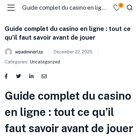
0
Guide complet du casino en ligne : tout ce qu’il faut savoir avant de jouer
Guide complet du casino en ligne : tout ce
qu’il faut savoir avant de jouer
wpadminerlzp
December 22, 2025
Categories:
Uncategorized
menu (Our Menus )
Guide complet du casino
en ligne : tout ce qu’il
faut savoir avant de jouer