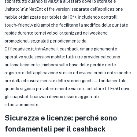
soprattutto quando si viaggia all’estero dove lo storage è
limitato.\n\nNetEnt offre versioni separate dell’applicazione
mobile ottimizzate per tablet da 10″+, includendo controlli
touch‑friendly più ampi che facilitano la modifica delle puntate
rapide durante tornei veloci organizzati nei weekend
promozionali segnalati periodicamente da
Officeadvice.it.\n\nAnche il cashback rimane pienamente
operativo sulle sessioni mobile: tutti i tre provider calcolano
automaticamente i rimborsi sulla base delle perdite nette
registrate dall’applicazione stessa ed inviano crediti entro poche
ore dalla chiusura mensile dello storico giochi — fondamentale
quando si gioca prevalentemente via rete cellulare LTE/5G dove
gli snapshot finanziari devono essere aggiornati
istantaneamente.
Sicurezza e licenze: perché sono
fondamentali per il cashback