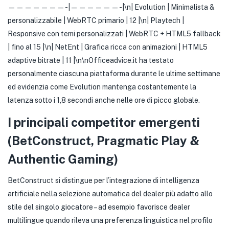
———————-|——————-|\n| Evolution | Minimalista &
personalizzabile | WebRTC primario | 12 |\n| Playtech |
Responsive con temi personalizzati | WebRTC + HTML5 fallback
| fino al 15 |\n| NetEnt | Grafica ricca con animazioni | HTML5
adaptive bitrate | 11 |\n\nOfficeadvice.it ha testato
personalmente ciascuna piattaforma durante le ultime settimane
ed evidenzia come Evolution mantenga costantemente la
latenza sotto i 1,8 secondi anche nelle ore di picco globale.
I principali competitor emergenti
(BetConstruct, Pragmatic Play &
Authentic Gaming)
BetConstruct si distingue per l’integrazione di intelligenza
artificiale nella selezione automatica del dealer più adatto allo
stile del singolo giocatore – ad esempio favorisce dealer
multilingue quando rileva una preferenza linguistica nel profilo