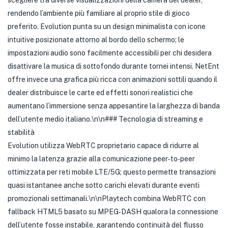
rendendo l’ambiente più familiare al proprio stile di gioco
preferito. Evolution punta su un design minimalista con icone
intuitive posizionate attorno al bordo dello schermo; le
impostazioni audio sono facilmente accessibili per chi desidera
disattivare la musica di sottofondo durante tornei intensi. NetEnt
offre invece una grafica più ricca con animazioni sottili quando il
dealer distribuisce le carte ed effetti sonori realistici che
aumentano l’immersione senza appesantire la larghezza di banda
dell’utente medio italiano.\n\n### Tecnologia di streaming e
stabilità
Evolution utilizza WebRTC proprietario capace di ridurre al
minimo la latenza grazie alla comunicazione peer‑to‑peer
ottimizzata per reti mobile LTE/5G; questo permette transazioni
quasi istantanee anche sotto carichi elevati durante eventi
promozionali settimanali.\n\nPlaytech combina WebRTC con
fallback HTML5 basato su MPEG‑DASH qualora la connessione
dell’utente fosse instabile, garantendo continuità del flusso