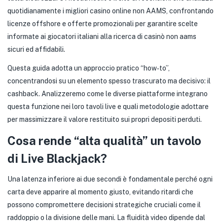
quotidianamente i migliori casino online non AAMS, confrontando
licenze offshore e offerte promozionali per garantire scelte
informate ai giocatori italiani alla ricerca di casinò non aams
sicuri ed affidabili.
Questa guida adotta un approccio pratico “how‑to”,
concentrandosi su un elemento spesso trascurato ma decisivo: il
cashback. Analizzeremo come le diverse piattaforme integrano
questa funzione nei loro tavoli live e quali metodologie adottare
per massimizzare il valore restituito sui propri depositi perduti.
Cosa rende “alta qualità” un tavolo
di Live Blackjack?
Una latenza inferiore ai due secondi è fondamentale perché ogni
carta deve apparire al momento giusto, evitando ritardi che
possono compromettere decisioni strategiche cruciali come il
raddoppio o la divisione delle mani. La fluidità video dipende dal