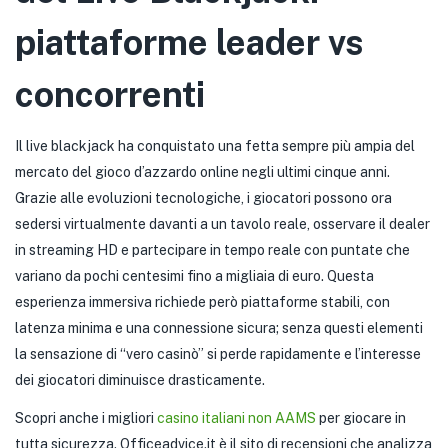
piattaforme leader vs
concorrenti
Il live blackjack ha conquistato una fetta sempre più ampia del
mercato del gioco d’azzardo online negli ultimi cinque anni.
Grazie alle evoluzioni tecnologiche, i giocatori possono ora
sedersi virtualmente davanti a un tavolo reale, osservare il dealer
in streaming HD e partecipare in tempo reale con puntate che
variano da pochi centesimi fino a migliaia di euro. Questa
esperienza immersiva richiede però piattaforme stabili, con
latenza minima e una connessione sicura; senza questi elementi
la sensazione di “vero casinò” si perde rapidamente e l’interesse
dei giocatori diminuisce drasticamente.
Scopri anche i migliori
casino italiani non AAMS
per giocare in
tutta sicurezza. Officeadvice.it è il sito di recensioni che analizza