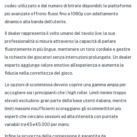
codec utilizzato e dal numero di bitrate disponibili; le piattaforme
più avanzate offrono flussi fino a 1080p con adattamento
dinamico alla banda dell’utente.
Il dealer rappresenta il volto umano del tavolo live; la sua
professionalità si misura attraverso la capacità di parlare
fluentemente in più lingue, mantenere un tono cordiale e gestire
le richieste dei giocatori senza interruzioni prolungate. Un dealer
esperto aggiunge valore emotivo all’esperienza e aumenta la
fiducia nella correttezza del gioco.
Le opzioni di scommessa devono coprire una gamma ampia per
accogliere sia i principianti che i high roller. Limiti minimi troppo
elevati escludono gran parte della base utenti italiana, mentre
limiti massimi insufficienti scoraggiano gli scommettitori più
esperti che cercano sessioni ad alta intensità con puntate
variabili tra €5 e €5 000 per mano.
Infine la sicurezza della connessione è garantita da