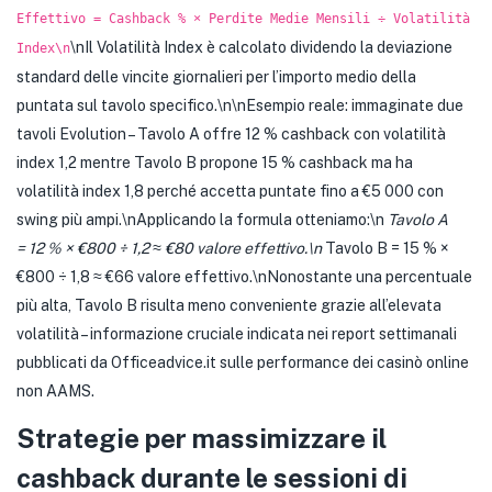
Effettivo = Cashback % × Perdite Medie Mensili ÷ Volatilità
\nIl Volatilità Index è calcolato dividendo la deviazione
Index\n
standard delle vincite giornalieri per l’importo medio della
puntata sul tavolo specifico.\n\nEsempio reale: immaginate due
tavoli Evolution – Tavolo A offre 12 % cashback con volatilità
index 1,2 mentre Tavolo B propone 15 % cashback ma ha
volatilità index 1,8 perché accetta puntate fino a €5 000 con
swing più ampi.\nApplicando la formula otteniamo:\n
Tavolo A
= 12 % × €800 ÷ 1,2 ≈ €80 valore effettivo.\n
Tavolo B = 15 % ×
€800 ÷ 1,8 ≈ €66 valore effettivo.\nNonostante una percentuale
più alta, Tavolo B risulta meno conveniente grazie all’elevata
volatilità – informazione cruciale indicata nei report settimanali
pubblicati da Officeadvice.it sulle performance dei casinò online
non AAMS.
Strategie per massimizzare il
cashback durante le sessioni di