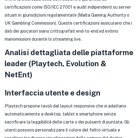
certificazioni come ISO/IEC 27001 e audit indipendenti su server
situati in giurisdizioni regolamentate (Malta Gaming Authority o
UK Gambling Commission). Queste certificazioni assicurano che i
dati dei giocatori siano crittografati end‑to‑end ed evitino
manomissioni durante lo streaming live.
Analisi dettagliata delle piattaforme
leader (Playtech, Evolution &
NetEnt)
Interfaccia utente e design
Playtech propone tavoli dal layout responsive che si adattano
automaticamente a desktop, tablet e smartphone senza
sacrificare la leggibilità delle carte o dei pulsanti di puntata. Gli
utenti possono personalizzare il colore del feltro virtuale e
scegliere tra diverse visualizzazioni della camera del dealer,