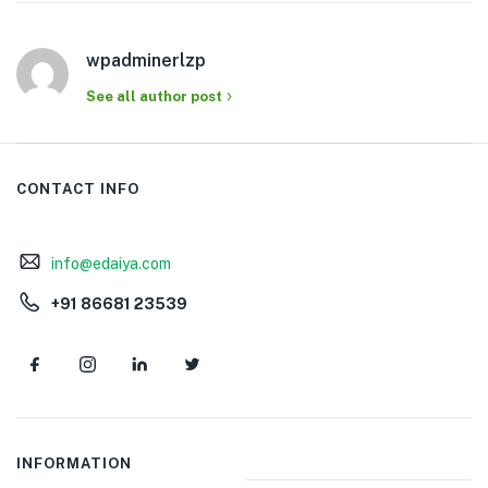
wpadminerlzp
See all author post
CONTACT INFO
info@edaiya.com
+91 86681 23539
INFORMATION