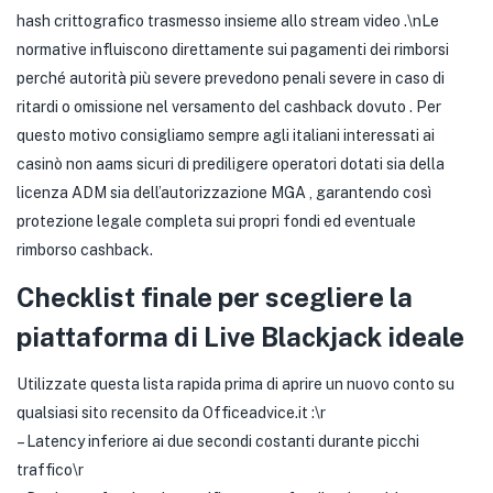
hash crittografico trasmesso insieme allo stream video .\nLe
normative influiscono direttamente sui pagamenti dei rimborsi
perché autorità più severe prevedono penali severe in caso di
ritardi o omissione nel versamento del cash­back dovuto . Per
questo motivo consigliamo sempre agli italiani interessati ai
casinò non aams sicuri di prediligere operatori dotati sia della
licenza ADM sia dell’autorizzazione MGA , garantendo così
protezione legale completa sui propri fondi ed eventuale
rimborso cash­back.
Checklist finale per scegliere la
piattaforma di Live Blackjack ideale
Utilizzate questa lista rapida prima di aprire un nuovo conto su
qualsiasi sito recensito da Officeadvice.it :\r
– Latency inferiore ai due secondi costanti durante picchi
traffico\r