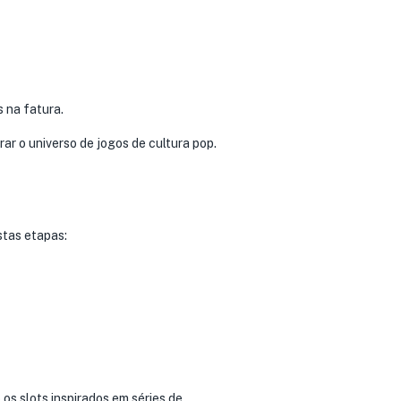
s na fatura.
ar o universo de jogos de cultura pop.
stas etapas:
os slots inspirados em séries de