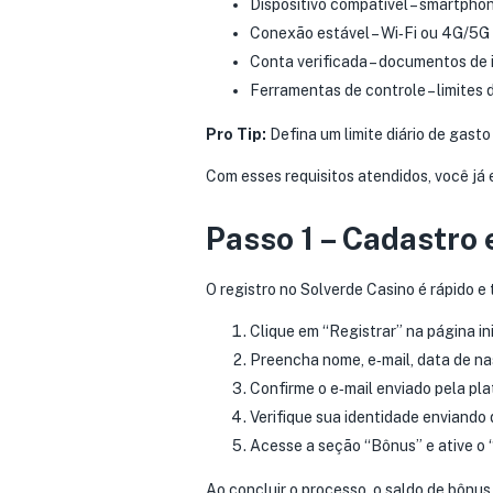
Dispositivo compatível – smartphon
Conexão estável – Wi‑Fi ou 4G/5G p
Conta verificada – documentos de 
Ferramentas de controle – limites 
Pro Tip:
Defina um limite diário de gasto 
Com esses requisitos atendidos, você já 
Passo 1 – Cadastro 
O registro no Solverde Casino é rápido e
Clique em “Registrar” na página ini
Preencha nome, e‑mail, data de na
Confirme o e‑mail enviado pela pl
Verifique sua identidade enviando
Acesse a seção “Bônus” e ative o 
Ao concluir o processo, o saldo de bônus