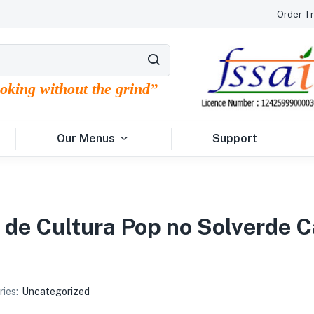
Order Tr
ooking without the grind”
Our Menus
Support
s de Cultura Pop no Solverde C
ies:
Uncategorized