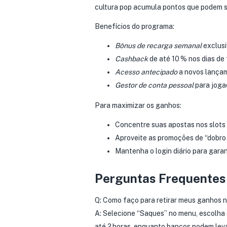
cultura pop acumula pontos que podem ser
Benefícios do programa:
Bônus de recarga semanal
exclusi
Cashback
de até 10 % nos dias de 
Acesso antecipado
a novos lançam
Gestor de conta pessoal
para joga
Para maximizar os ganhos:
Concentre suas apostas nos slots
Aproveite as promoções de “dobro 
Mantenha o login diário para garan
Perguntas Frequentes
Q: Como faço para retirar meus ganhos 
A: Selecione “Saques” no menu, escolha 
até 2 horas, enquanto bancos podem levar