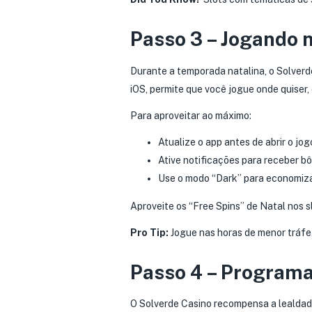
Passo 3 – Jogando n
Durante a temporada natalina, o Solverde
iOS, permite que você jogue onde quiser
Para aproveitar ao máximo:
Atualize o app antes de abrir o jo
Ative notificações para receber bô
Use o modo “Dark” para economiza
Aproveite os “Free Spins” de Natal nos 
Pro Tip:
Jogue nas horas de menor tráfe
Passo 4 – Programa
O Solverde Casino recompensa a lealdade