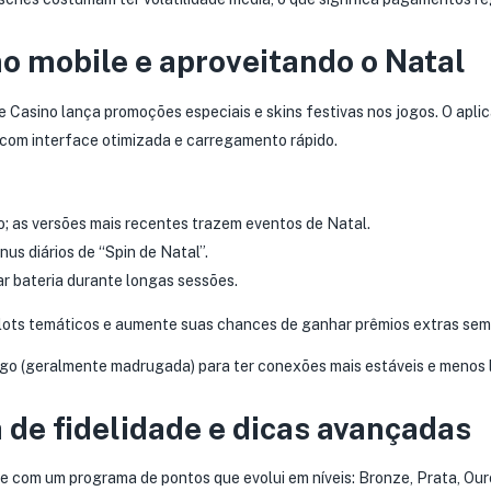
o mobile e aproveitando o Natal
 Casino lança promoções especiais e skins festivas nos jogos. O aplica
, com interface otimizada e carregamento rápido.
go; as versões mais recentes trazem eventos de Natal.
nus diários de “Spin de Natal”.
r bateria durante longas sessões.
slots temáticos e aumente suas chances de ganhar prêmios extras sem r
go (geralmente madrugada) para ter conexões mais estáveis e menos la
 de fidelidade e dicas avançadas
 com um programa de pontos que evolui em níveis: Bronze, Prata, Ouro